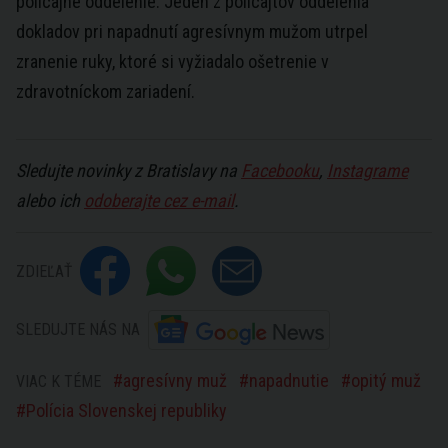
policajné oddelenie. Jeden z policajtov oddelenia
dokladov pri napadnutí agresívnym mužom utrpel
zranenie ruky, ktoré si vyžiadalo ošetrenie v
zdravotníckom zariadení.
Sledujte novinky z Bratislavy na
Facebooku
,
Instagrame
alebo ich
odoberajte cez e-mail
.
ZDIEĽAŤ
SLEDUJTE NÁS NA
agresívny muž
napadnutie
opitý muž
VIAC K TÉME
Polícia Slovenskej republiky