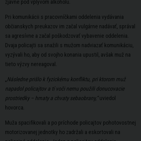
zjavne pod vplyvom alkoholu.
Pri komunikácii s pracovníčkami oddelenia vydávania
občianskych preukazov im začal vulgárne nadávať, správal
sa agresívne a začal poškodzovať vybavenie oddelenia.
Dvaja policajti sa snažili s mužom nadviazať komunikáciu,
vyzývali ho, aby od svojho konania upustil, avšak muž na
tieto výzvy nereagoval.
„
Následne prišlo k fyzickému konfliktu, pri ktorom muž
napadol policajtov a tí voči nemu použili donucovacie
prostriedky – hmaty a chvaty sebaobrany,“
uviedol
hovorca.
Muža spacifikovali a po príchode policajtov pohotovostnej
motorizovanej jednotky ho zadržali a eskortovali na