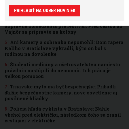
ukáže miesta nielen v Bratislave, ktoré väčšina
ľudí vôbec nepozná
PRIHLÁSIŤ NA ODBER NOVINIEK
Bratislavská polícia upozorňuje na veľké
dopravné obmedzenia pre festival: Pred cestou do
Vajnôr sa pripravte na kolóny
Ani kamery a ochranka nepomohli: Dom rapera
Kaliho v Bratislave vykradli, kým on bol s
rodinou na dovolenke
Študenti medicíny a ošetrovateľstva namiesto
prázdnin nastúpili do nemocníc. Ich práca je
veľkou pomocou
Trnavské mýto má byť bezpečnejšie: Pribudli
ďalšie bezpečnostné kamery, nové osvetlenie aj
posilnené hliadky
Polícia hľadá cyklistu v Bratislave: Náhle
vbehol pred električku, následkom čoho sa zranil
cestujúci v električke