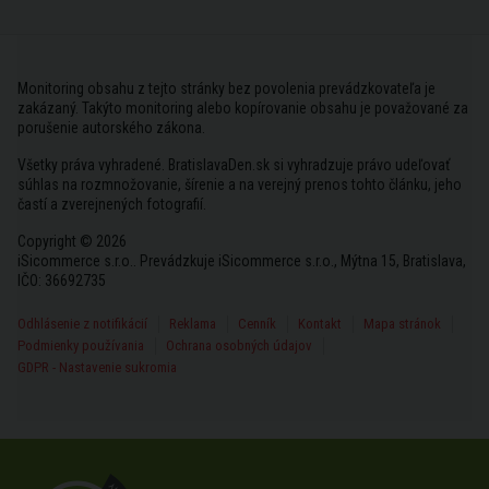
Monitoring obsahu z tejto stránky bez povolenia prevádzkovateľa je
zakázaný. Takýto monitoring alebo kopírovanie obsahu je považované za
porušenie autorského zákona.
Všetky práva vyhradené. BratislavaDen.sk si vyhradzuje právo udeľovať
súhlas na rozmnožovanie, šírenie a na verejný prenos tohto článku, jeho
častí a zverejnených fotografií.
Copyright © 2026
iSicommerce s.r.o.. Prevádzkuje iSicommerce s.r.o., Mýtna 15, Bratislava,
IČO: 36692735
Odhlásenie z notifikácií
Reklama
Cenník
Kontakt
Mapa stránok
Podmienky používania
Ochrana osobných údajov
GDPR - Nastavenie sukromia