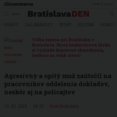
sobota 8. august
MENU
SPRÁVY
ZAUJÍMAVOSTI
ŠPORT
KULTÚRA
HOROSK
Veľká zmena pri Draždiaku v
Bratislave. Nová bezbariérová lávka
si vyžiada dopravné obmedzenia,
čoskoro sa však otvorí
Agresívny a opitý muž zaútočil na
pracovníkov oddelenia dokladov,
neskôr aj na policajtov
12. 05. 2023
08:30
Krimi Bratislava