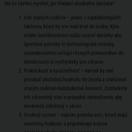
Na čo všetko myslieť, pri hľadaní vhodného darčeka?
Vek starých rodičov – jeden z najdôležitejších
faktorov, ktorý by ste mali brať do úvahy. Kým
vitálni šesťdesiatnici môžu oceniť darčeky ako
športové potreby či technologické novinky,
osemdesiatnici uvítajú rôznych pomocníkov do
domácnosti či vychytávky pre zdravie.
Praktickosť a využiteľnosť – darček by mal
prinášať skutočnú hodnotu do života a uľahčovať
starým rodičom každodenné činnosti. Zohľadnite
ich zdravotný stav a prípadné obmedzenia, aby
neskončil odložený v skrini.
Osobný rozmer – najviac potešia veci, ktoré majú
emotívnu hodnotu a pripomínajú krásne