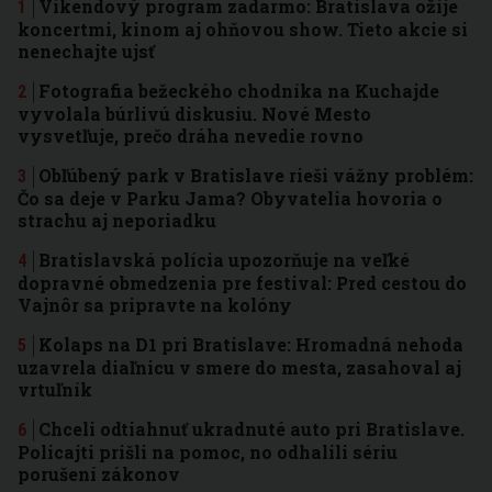
Víkendový program zadarmo: Bratislava ožije
koncertmi, kinom aj ohňovou show. Tieto akcie si
nenechajte ujsť
Fotografia bežeckého chodníka na Kuchajde
vyvolala búrlivú diskusiu. Nové Mesto
vysvetľuje, prečo dráha nevedie rovno
Obľúbený park v Bratislave rieši vážny problém:
Čo sa deje v Parku Jama? Obyvatelia hovoria o
strachu aj neporiadku
Bratislavská polícia upozorňuje na veľké
dopravné obmedzenia pre festival: Pred cestou do
Vajnôr sa pripravte na kolóny
Kolaps na D1 pri Bratislave: Hromadná nehoda
uzavrela diaľnicu v smere do mesta, zasahoval aj
vrtuľník
Chceli odtiahnuť ukradnuté auto pri Bratislave.
Policajti prišli na pomoc, no odhalili sériu
porušení zákonov