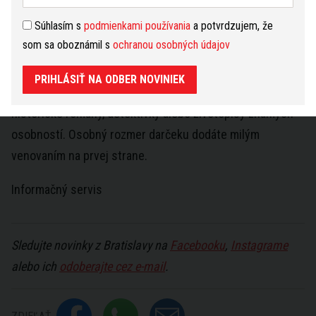
aplikácie a naučiť starých rodičov základné ovládanie, aby
Súhlasím s
podmienkami používania
a potvrdzujem, že
z neho mali skutočnú radosť.
som sa oboznámil s
ochranou osobných údajov
Kniha poteší každého milovníka literatúry
. Pre seniorov
PRIHLÁSIŤ NA ODBER NOVINIEK
môžete vybrať knihu podľa ich obľúbeného žánru –
historické romány, detektívky alebo životopisy známych
osobností. Osobný rozmer darčeku dodáte milým
venovaním na prvej strane.
Informačný servis
Sledujte novinky z Bratislavy na
Facebooku
,
Instagrame
alebo ich
odoberajte cez e-mail
.