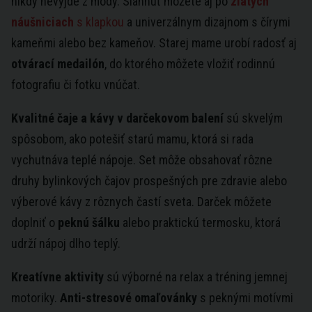
nikdy nevyjde z módy. Siahnuť môžete aj po
zlatých
náušniciach
s klapkou
a univerzálnym dizajnom s čírymi
kameňmi alebo bez kameňov. Starej mame urobí radosť aj
otvárací medailón
, do ktorého môžete vložiť rodinnú
fotografiu či fotku vnúčat.
Kvalitné čaje a kávy v darčekovom balení
sú skvelým
spôsobom, ako potešiť starú mamu, ktorá si rada
vychutnáva teplé nápoje. Set môže obsahovať rôzne
druhy bylinkových čajov prospešných pre zdravie alebo
výberové kávy z rôznych častí sveta. Darček môžete
doplniť o
peknú šálku
alebo praktickú termosku, ktorá
udrží nápoj dlho teplý.
Kreatívne aktivity
sú výborné na relax a tréning jemnej
motoriky.
Anti-stresové omaľovánky
s peknými motívmi