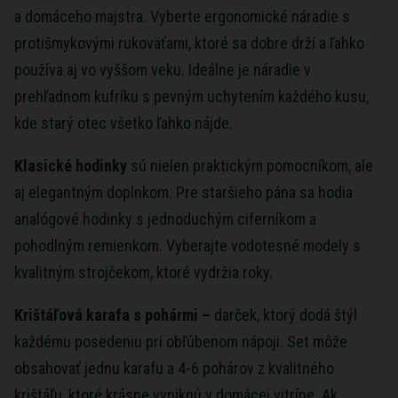
a domáceho majstra. Vyberte ergonomické náradie s
protišmykovými rukoväťami, ktoré sa dobre drží a ľahko
používa aj vo vyššom veku. Ideálne je náradie v
prehľadnom kufríku s pevným uchytením každého kusu,
kde starý otec všetko ľahko nájde.
Klasické hodinky
sú nielen praktickým pomocníkom, ale
aj elegantným doplnkom. Pre staršieho pána sa hodia
analógové hodinky s jednoduchým ciferníkom a
pohodlným remienkom. Vyberajte vodotesné modely s
kvalitným strojčekom, ktoré vydržia roky.
Krištáľová karafa s pohármi –
darček, ktorý dodá štýl
každému posedeniu pri obľúbenom nápoji. Set môže
obsahovať jednu karafu a 4-6 pohárov z kvalitného
krištáľu, ktoré krásne vyniknú v domácej vitríne. Ak