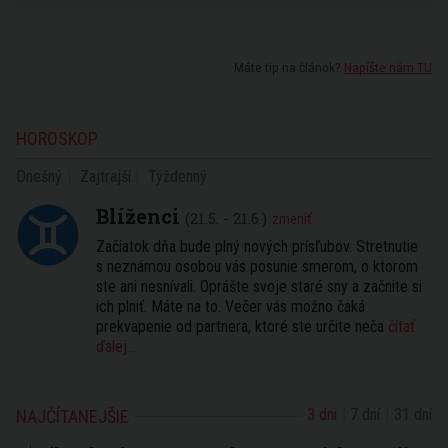
Máte tip na článok?
Napíšte nám TU
HOROSKOP
Dnešný
Zajtrajší
Týždenný
Blíženci
(21.5. - 21.6.)
zmeniť
Začiatok dňa bude plný nových prísľubov. Stretnutie
s neznámou osobou vás posunie smerom, o ktorom
ste ani nesnívali. Oprášte svoje staré sny a začnite si
ich plniť. Máte na to. Večer vás možno čaká
prekvapenie od partnera, ktoré ste určite neča
čítať
ďalej...
3 dni
7 dní
31 dní
NAJČÍTANEJŠIE