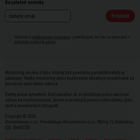
Bezplatné novinky
Prihlásiť
Súhlasím s
podmienkami používania
a potvrdzujem, že som sa oboznámil s
ochranou osobných údajov
Monitoring obsahu z tejto stránky bez povolenia prevádzkovateľa je
zakázaný. Takýto monitoring alebo kopírovanie obsahu je považované za
porušenie autorského zákona.
Všetky práva vyhradené. BratislavaDen.sk si vyhradzuje právo udeľovať
súhlas na rozmnožovanie, šírenie a na verejný prenos tohto článku, jeho
častí a zverejnených fotografií.
Copyright © 2026
iSicommerce s.r.o.. Prevádzkuje iSicommerce s.r.o., Mýtna 15, Bratislava,
IČO: 36692735
Odhlásenie z notifikácií
Reklama
Cenník
Kontakt
Mapa stránok