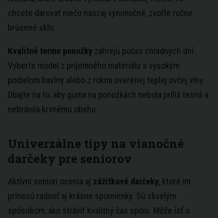
chcete darovať niečo naozaj výnimočné, zvoľte ručne
brúsené sklo.
Kvalitné termo ponožky
zahrejú počas chladných dní.
Vyberte model z príjemného materiálu s vysokým
podielom bavlny alebo z rokmi overenej teplej ovčej vlny.
Dbajte na to, aby guma na ponožkách nebola príliš tesná a
nebránila krvnému obehu.
Univerzálne tipy na vianočné
darčeky pre seniorov
Aktívni seniori ocenia aj
zážitkové darčeky
, ktoré im
prinesú radosť aj krásne spomienky. Sú skvelým
spôsobom, ako stráviť kvalitný čas spolu. Môže ísť o