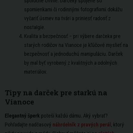
spoločné chvíle. Darčeky spojené so
spomienkami či rodinnými fotografiami dokážu
vyčariť úsmev na tvári a priniesť radosť z
nostalgie.
Kvalita a bezpečnosť – pri výbere darčeka pre
starých rodičov na Vianoce je kľúčové myslieť na
bezpečnosť a jednoduchú manipuláciu. Darček
by mal byť vyrobený z kvalitných a odolných
materiálov.
Tipy na darček pre starkú na
Vianoce
Elegantný šperk
poteší každú dámu. Aký vybrať?
Pohľadajte nadčasový
náhrdelník z pravých perál
, ktorý