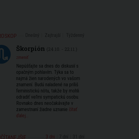
Dnešný
Zajtrajší
Týždenný
ROSKOP
Škorpión
(24.10. - 22.11.)
zmeniť
Nepúšťajte sa dnes do diskusií s
opačným pohlavím. Týka sa to
najmä žien narodených vo vašom
znamení. Budú naladené na príliš
feministickú nôtu, takže by mohli
odradiť veľmi sympatickú osobu.
Rovnako dnes neočakávajte v
zamestnaní žiadne uznanie
čítať
ďalej...
3 dni
7 dní
31 dní
ČÍTANEJŠIE