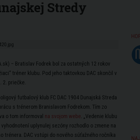
unajskej Stredy
HO
A.sk) – Bratislav Fodrek bol za ostatných 12 rokov
žiaci“ tréner klubu. Pod jeho taktovkou DAC skončil v
. 2. priečke.
oligový futbalový klub FC DAC 1904 Dunajská Streda
prácu s trénerom Branislavom Fodrekom. Tím zo
va o tom informoval
na svojom webe
. „Vedenie klubu
 vyhodnotení uplynulej sezóny rozhodlo o zmene na
o trénera. DAC vstúpi do nového súťažného ročníka
NAJ