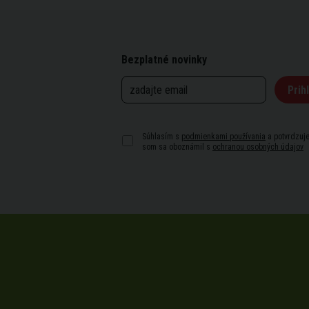
Bezplatné novinky
Prihl
Súhlasím s
podmienkami používania
a potvrdzuje
som sa oboznámil s
ochranou osobných údajov