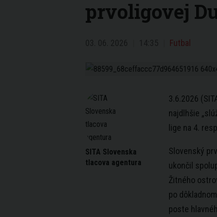
prvoligovej D
03. 06. 2026
14:35
Futbal
3.6.2026 (SIT
najdlhšie „slú
lige na 4. resp
Slovenský prv
SITA Slovenska
tlacova agentura
ukončil spolu
Žitného ostro
po dôkladnom
poste hlavnéh