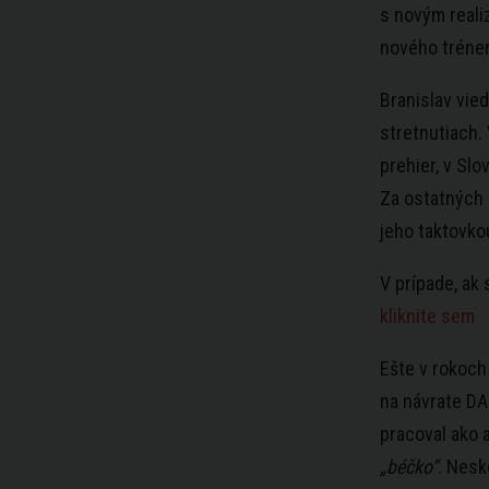
s novým reali
nového tréner
Branislav vie
stretnutiach. 
prehier, v Slo
Za ostatných 
jeho taktovkou
V prípade, ak
kliknite sem
Ešte v rokoch
na návrate DA
pracoval ako a
„béčko“
. Nesk