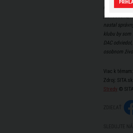
PRIHL
našom klube v
jednoduché, n
nastal správny
klubu by som 
DAC odviedol, 
osobnom život
Viac k témam
Zdroj: SITA.s
Stredy
© SITA
ZDIEĽAŤ
SLEDUJTE NÁ