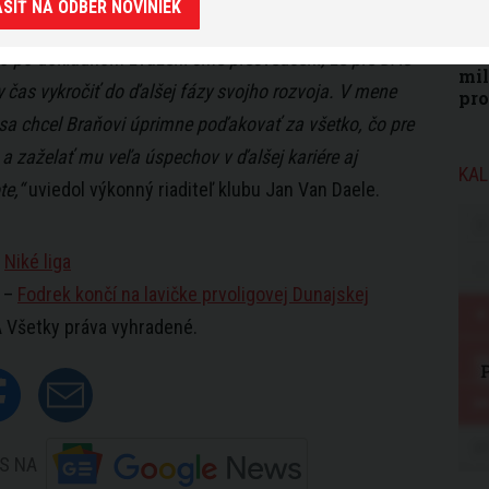
ÁSIŤ NA ODBER NOVINIEK
ýraznú stopu. Takéto rozhodnutia nikdy nie sú
môž
o po dôkladnom zvážení sme presvedčení, že pre DAC
mil
 čas vykročiť do ďalšej fázy svojho rozvoja. V mene
pr
sa chcel Braňovi úprimne poďakovať za všetko, čo pre
a zaželať mu veľa úspechov v ďalšej kariére aj
KAL
e,“
uviedol výkonný riaditeľ klubu Jan Van Daele.
:
Niké liga
k –
Fodrek končí na lavičke prvoligovej Dunajskej
 Všetky práva vyhradené.
S NA