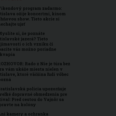
Víkendový program zadarmo:
tislava ožije koncertmi, kinom
ohňovou show. Tieto akcie si
echajte ujsť
yslíte si, že poznáte
tislavské jazerá? Tieto
jímavosti o ich vzniku či
acite vás možno poriadne
ekvapia
OZHOVOR: Rado z Nie je túra bez
ra vám ukáže miesta nielen v
tislave, ktoré väčšina ľudí vôbec
pozná
ratislavská polícia upozorňuje
veľké dopravné obmedzenia pre
tival: Pred cestou do Vajnôr sa
pravte na kolóny
ni kamery a ochranka