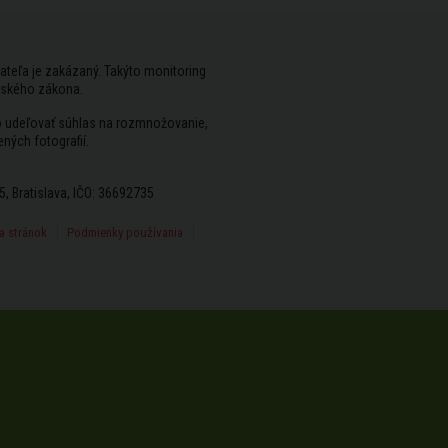
ateľa je zakázaný. Takýto monitoring
rského zákona.
vo udeľovať súhlas na rozmnožovanie,
ených fotografií.
5, Bratislava, IČO: 36692735
 stránok
Podmienky používania