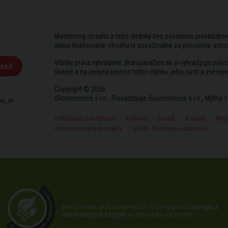
Monitoring obsahu z tejto stránky bez povolenia prevádzkov
alebo kopírovanie obsahu je považované za porušenie auto
Všetky práva vyhradené. BratislavaDen.sk si vyhradzuje prá
ásiť
šírenie a na verejný prenos tohto článku, jeho častí a zverejn
Copyright © 2026
iSicommerce s.r.o.. Prevádzkuje iSicommerce s.r.o., Mýtna 1
m, že
Odhlásenie z notifikácií
Reklama
Cenník
Kontakt
Mapa
Ochrana osobných údajov
GDPR - Nastavenie sukromia
Bratislavaden.sk je na serveroch, ktoré využívajú
energiu z
obnoviteľných zdrojov
na prevádzku datacentra.