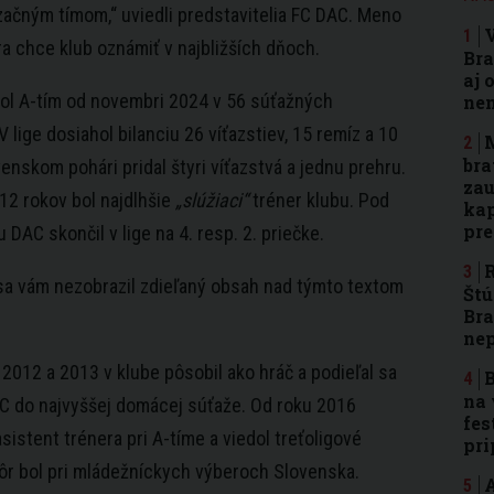
začným tímom,“ uviedli predstavitelia FC DAC. Meno
a chce klub oznámiť v najbližších dňoch.
Bra
aj 
dol A-tím od novembri 2024 v 56 súťažných
nen
V lige dosiahol bilanciu 26 víťazstiev, 15 remíz a 10
M
bra
venskom pohári pridal štyri víťazstvá a jednu prehru.
zau
12 rokov bol najdlhšie
„slúžiaci“
tréner klubu. Pod
kap
pr
 DAC skončil v lige na 4. resp. 2. priečke.
R
 sa vám nezobrazil zdieľaný obsah nad týmto textom
Štú
Bra
ne
 2012 a 2013 v klube pôsobil ako hráč a podieľal sa
B
na 
C do najvyššej domácej súťaže. Od roku 2016
fes
sistent trénera pri A-tíme a viedol treťoligové
pri
ôr bol pri mládežníckych výberoch Slovenska.
A