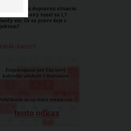
Bratislavskú dopravnú situáciu
e odľahčiť nový tunel za 1,7
iardy eur. Čo sa práve deje s
ojektom?
ENDÁR UDALOSTÍ