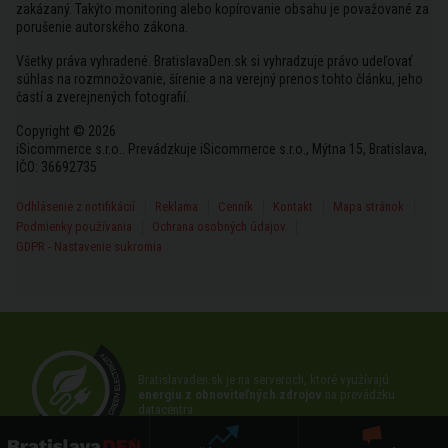
zakázaný. Takýto monitoring alebo kopírovanie obsahu je považované za
porušenie autorského zákona.
Všetky práva vyhradené. BratislavaDen.sk si vyhradzuje právo udeľovať
súhlas na rozmnožovanie, šírenie a na verejný prenos tohto článku, jeho
častí a zverejnených fotografií.
Copyright © 2026
iSicommerce s.r.o.. Prevádzkuje iSicommerce s.r.o., Mýtna 15, Bratislava,
IČO: 36692735
Odhlásenie z notifikácií
Reklama
Cenník
Kontakt
Mapa stránok
Podmienky používania
Ochrana osobných údajov
GDPR - Nastavenie sukromia
Bratislavaden.sk je na serveroch, ktoré využívajú
energiu z obnoviteľných zdrojov
na prevádzku
datacentra.