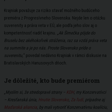
Krajniak považuje za riziko stavať možného budúceho
premiéra z Progresívneho Slovenska. Nejde len o otázku
suverenity a práva veta v EÚ, ale podľa jeho slov aj o
kompetentnosť riadiť krajinu.
„Ak Šimečka pôjde do
Bruselu bez akéhokoľvek stráženia, raz sa vzdá práva veta
na summite a je po nás. Proste Slovensko príde o
suverenitu,
“ povedal nedávno Krajniak v rámci diskusie na
Bratislavských Hanusovych dňoch.
Je dôležité, kto bude premiérom
„
Myslím si, že stredopravé strany –
KDH
, my Konzervatívci
– Kresťanská únia,
Hnutie Slovensko
,
Za ľudí,
prípadne aj
Maďarská aliancia
, by mali vytvoriť Konzervatívnu koalíciu,