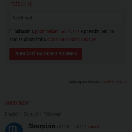
TÝŽDENNE:
Súhlasím s
podmienkami používania
a potvrdzujem, že
som sa oboznámil s
ochranou osobných údajov
PRIHLÁSIŤ NA ODBER NOVINIEK
Máte tip na článok?
Napíšte nám TU
HOROSKOP
Dnešný
Zajtrajší
Týždenný
Škorpión
(24.10. - 22.11.)
zmeniť