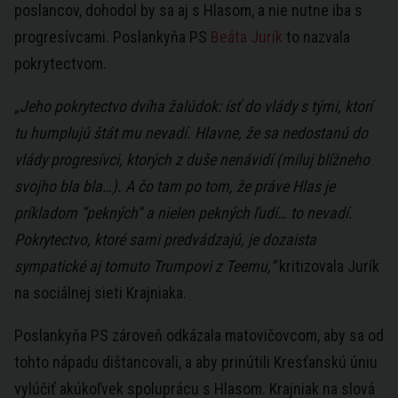
poslancov, dohodol by sa aj s Hlasom, a nie nutne iba s
progresívcami. Poslankyňa PS
Beáta Jurík
to nazvala
pokrytectvom.
„Jeho pokrytectvo dvíha žalúdok: ísť do vlády s tými, ktorí
tu humplujú štát mu nevadí. Hlavne, že sa nedostanú do
vlády progresívci, ktorých z duše nenávidí (miluj blížneho
svojho bla bla…). A čo tam po tom, že práve Hlas je
príkladom “pekných” a nielen pekných ľudí… to nevadí.
Pokrytectvo, ktoré sami predvádzajú, je dozaista
sympatické aj tomuto Trumpovi z Teemu,“
kritizovala Jurík
na sociálnej sieti Krajniaka.
Poslankyňa PS zároveň odkázala matovičovcom, aby sa od
tohto nápadu dištancovali, a aby prinútili Kresťanskú úniu
vylúčiť akúkoľvek spoluprácu s Hlasom. Krajniak na slová