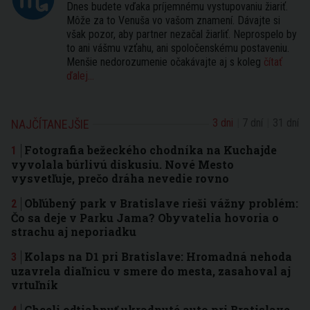
Dnes budete vďaka príjemnému vystupovaniu žiariť.
Môže za to Venuša vo vašom znamení. Dávajte si
však pozor, aby partner nezačal žiarliť. Neprospelo by
to ani vášmu vzťahu, ani spoločenskému postaveniu.
Menšie nedorozumenie očakávajte aj s koleg
čítať
ďalej...
3 dni
7 dní
31 dní
NAJČÍTANEJŠIE
Fotografia bežeckého chodníka na Kuchajde
vyvolala búrlivú diskusiu. Nové Mesto
vysvetľuje, prečo dráha nevedie rovno
Obľúbený park v Bratislave rieši vážny problém:
Čo sa deje v Parku Jama? Obyvatelia hovoria o
strachu aj neporiadku
Kolaps na D1 pri Bratislave: Hromadná nehoda
uzavrela diaľnicu v smere do mesta, zasahoval aj
vrtuľník
Chceli odtiahnuť ukradnuté auto pri Bratislave.