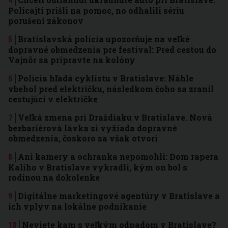
Policajti prišli na pomoc, no odhalili sériu
porušení zákonov
Bratislavská polícia upozorňuje na veľké
dopravné obmedzenia pre festival: Pred cestou do
Vajnôr sa pripravte na kolóny
Polícia hľadá cyklistu v Bratislave: Náhle
vbehol pred električku, následkom čoho sa zranil
cestujúci v električke
Veľká zmena pri Draždiaku v Bratislave. Nová
bezbariérová lávka si vyžiada dopravné
obmedzenia, čoskoro sa však otvorí
Ani kamery a ochranka nepomohli: Dom rapera
Kaliho v Bratislave vykradli, kým on bol s
rodinou na dokolenke
Digitálne marketingové agentúry v Bratislave a
ich vplyv na lokálne podnikanie
Neviete kam s veľkým odpadom v Bratislave?