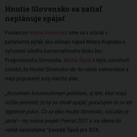
Hnutie Slovensko sa zatiaľ
neplánuje spájať
Poslancov
Hnutia Slovensko
sme sa v utorok v
parlamente pýtali, ako vnímajú nápad Milana Krajniaka o
vytvorení silného konzervatívneho bloku bez
Progresívneho Slovenska.
Michal Šipoš
v tejto súvislosti
uviedol, že Hnutie Slovensko ide do volieb samostatne a
majú pripravený svoj vlastný plán.
„
Rozumiem konzervatívnym politikom, aj tým, ktorí majú
nižšie percentá, že by sa chceli spájať, považujem to za ich
legitímne právo. Čo sa týka Hnutia Slovensko, náš plán je
jasný – my máme projekt Prevrat 2027 a my ideme do
volieb samostatne,“
povedal Šipoš pre SITA.