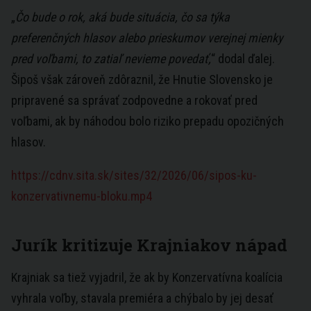
„
Čo bude o rok, aká bude situácia, čo sa týka
preferenčných hlasov alebo prieskumov verejnej mienky
pred voľbami, to zatiaľ nevieme povedať,
“ dodal ďalej.
Šipoš však zároveň zdôraznil, že Hnutie Slovensko je
pripravené sa správať zodpovedne a rokovať pred
voľbami, ak by náhodou bolo riziko prepadu opozičných
hlasov.
https://cdnv.sita.sk/sites/32/2026/06/sipos-ku-
konzervativnemu-bloku.mp4
Jurík kritizuje Krajniakov nápad
Krajniak sa tiež vyjadril, že ak by Konzervatívna koalícia
vyhrala voľby, stavala premiéra a chýbalo by jej desať