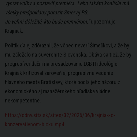
vyhrať voľby a postaviť premiéra. Lebo takáto koalícia má
všetky predpoklady poraziť Smer aj PS.
Je veľmi dôležité, kto bude premiérom,“
upozorňuje
Krajniak.
Politik ďalej zdôraznil, že vôbec neverí Šimečkovi, a že by
mu záležalo na suverenite Slovenska. Obáva sa tiež, že by
progresívci tlačili na presadzovanie LGBTI ideológie.
Krajniak kritizoval zároveň aj progresívne vedenie
hlavného mesta Bratislavy, ktoré podľa jeho názoru z
ekonomického aj manažérskeho hľadiska vládne
nekompetentne.
https://cdnv.sita.sk/sites/32/2026/06/krajniak-o-
konzervativnom-bloku.mp4