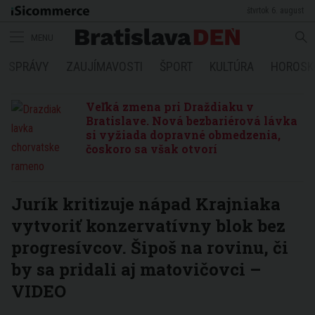
štvrtok 6. august
MENU
SPRÁVY
ZAUJÍMAVOSTI
ŠPORT
KULTÚRA
HOROSK
Veľká zmena pri Draždiaku v
Bratislave. Nová bezbariérová lávka
si vyžiada dopravné obmedzenia,
čoskoro sa však otvorí
Jurík kritizuje nápad Krajniaka
vytvoriť konzervatívny blok bez
progresívcov. Šipoš na rovinu, či
by sa pridali aj matovičovci –
VIDEO