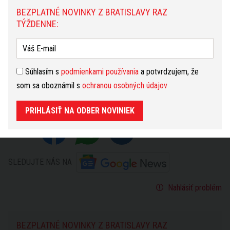
BEZPLATNÉ NOVINKY Z BRATISLAVY RAZ
Viac k témam:
Parlamentné voľby
,
Predseda Kresťanskej
TÝŽDENNE:
únie (KÚ)
Zdroj: SITA.sk –
Jurík kritizuje nápad Krajniaka vytvoriť
konzervatívny blok bez progresívcov. Šipoš na rovinu, či
Súhlasím s
podmienkami používania
a potvrdzujem, že
by sa pridali aj matovičovci – VIDEO
© SITA Všetky práva
som sa oboznámil s
ochranou osobných údajov
vyhradené.
PRIHLÁSIŤ NA ODBER NOVINIEK
ZDIEĽAŤ
SLEDUJTE NÁS NA
Nahlásiť problém
BEZPLATNÉ NOVINKY Z BRATISLAVY RAZ