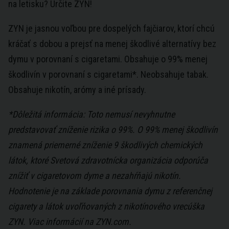
na letisku? Určite ZYN!
ZYN je jasnou voľbou pre dospelých fajčiarov, ktorí chcú
kráčať s dobou a prejsť na menej škodlivé alternatívy bez
dymu v porovnaní s cigaretami. Obsahuje o 99% menej
škodlivín v porovnaní s cigaretami*. Neobsahuje tabak.
Obsahuje nikotín, arómy a iné prísady.
*Dôležitá informácia: Toto nemusí nevyhnutne
predstavovať zníženie rizika o 99%. O 99% menej škodlivín
znamená priemerné zníženie 9 škodlivých chemických
látok, ktoré Svetová zdravotnícka organizácia odporúča
znížiť v cigaretovom dyme a nezahŕňajú nikotín.
Hodnotenie je na základe porovnania dymu z referenčnej
cigarety a látok uvoľňovaných z nikotínového vrecúška
ZYN. Viac informácií na ZYN.com.