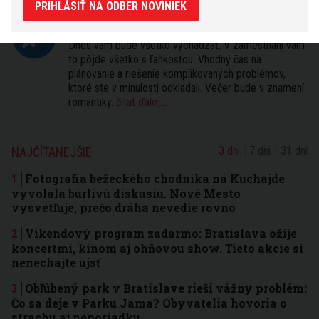
PRIHLÁSIŤ NA ODBER NOVINIEK
Strelec
(23.11. - 21.12.)
zmeniť
Dnes vám bude všetko vychádzať. V zamestnaní vám
to pôjde všetko s ľahkosťou. Vhodný čas na
plánovanie a riešenie komplikovaných problémov,
ktoré ste v minulosti odkladali. Večer bude v znamení
romantiky.
čítať ďalej...
3 dni
7 dní
31 dní
NAJČÍTANEJŠIE
Fotografia bežeckého chodníka na Kuchajde
vyvolala búrlivú diskusiu. Nové Mesto
vysvetľuje, prečo dráha nevedie rovno
Víkendový program zadarmo: Bratislava ožije
koncertmi, kinom aj ohňovou show. Tieto akcie si
nenechajte ujsť
Obľúbený park v Bratislave rieši vážny problém:
Čo sa deje v Parku Jama? Obyvatelia hovoria o
strachu aj neporiadku