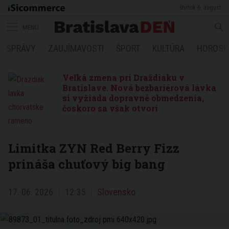
štvrtok 6. august
MENU
SPRÁVY
ZAUJÍMAVOSTI
ŠPORT
KULTÚRA
HOROSK
Veľká zmena pri Draždiaku v
Bratislave. Nová bezbariérová lávka
si vyžiada dopravné obmedzenia,
čoskoro sa však otvorí
Limitka ZYN Red Berry Fizz
prináša chuťový big bang
17. 06. 2026
12:35
Slovensko