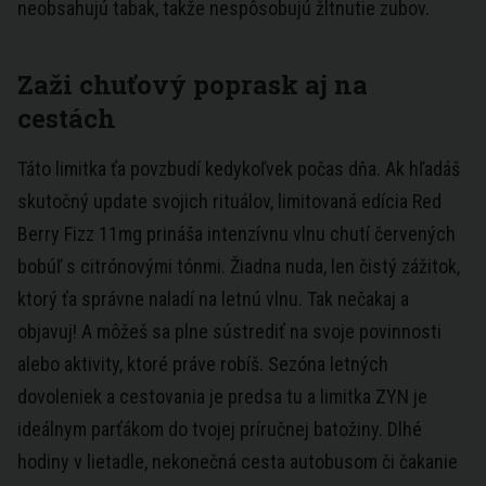
neobsahujú tabak, takže nespôsobujú žltnutie zubov.
Zaži chuťový poprask aj na
cestách
Táto limitka ťa povzbudí kedykoľvek počas dňa. Ak hľadáš
skutočný update svojich rituálov, limitovaná edícia Red
Berry Fizz 11mg prináša intenzívnu vlnu chutí červených
bobúľ s citrónovými tónmi. Žiadna nuda, len čistý zážitok,
ktorý ťa správne naladí na letnú vlnu. Tak nečakaj a
objavuj! A môžeš sa plne sústrediť na svoje povinnosti
alebo aktivity, ktoré práve robíš. Sezóna letných
dovoleniek a cestovania je predsa tu a limitka ZYN je
ideálnym parťákom do tvojej príručnej batožiny. Dlhé
hodiny v lietadle, nekonečná cesta autobusom či čakanie