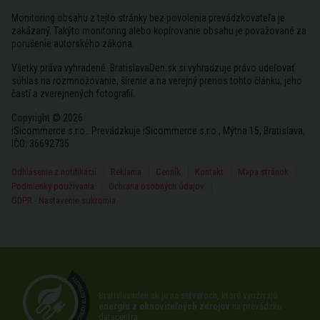
Monitoring obsahu z tejto stránky bez povolenia prevádzkovateľa je
zakázaný. Takýto monitoring alebo kopírovanie obsahu je považované za
porušenie autorského zákona.
Všetky práva vyhradené. BratislavaDen.sk si vyhradzuje právo udeľovať
súhlas na rozmnožovanie, šírenie a na verejný prenos tohto článku, jeho
častí a zverejnených fotografií.
Copyright © 2026
iSicommerce s.r.o.. Prevádzkuje iSicommerce s.r.o., Mýtna 15, Bratislava,
IČO: 36692735
Odhlásenie z notifikácií
Reklama
Cenník
Kontakt
Mapa stránok
Podmienky používania
Ochrana osobných údajov
GDPR - Nastavenie sukromia
Bratislavaden.sk je na serveroch, ktoré využívajú
energiu z obnoviteľných zdrojov
na prevádzku
datacentra.