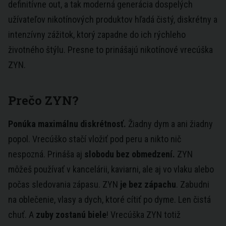
definitívne out, a tak moderná generácia dospelých
užívateľov nikotínových produktov hľadá čistý, diskrétny a
intenzívny zážitok, ktorý zapadne do ich rýchleho
životného štýlu. Presne to prinášajú nikotínové vrecúška
ZYN.
Prečo ZYN?
Ponúka maximálnu diskrétnosť.
Žiadny dym a ani žiadny
popol. Vrecúško stačí vložiť pod peru a nikto nič
nespozná. Prináša aj
slobodu bez obmedzení.
ZYN
môžeš používať v kancelárii, kaviarni, ale aj vo vlaku alebo
počas sledovania zápasu. ZYN
je bez zápachu
. Zabudni
na oblečenie, vlasy a dych, ktoré cítiť po dyme. Len čistá
chuť. A
zuby zostanú biele
! Vrecúška ZYN totiž