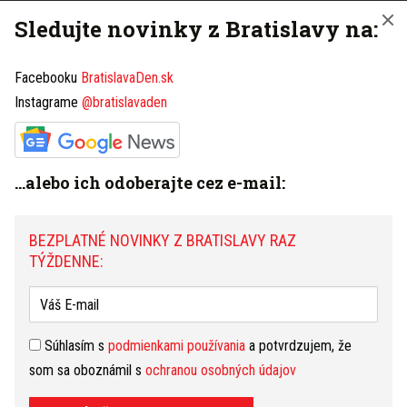
Sledujte novinky z Bratislavy na:
BEZPLATNÉ NOVINKY Z BRATISLAVY RAZ
TÝŽDENNE:
Facebooku
BratislavaDen.sk
Instagrame
@bratislavaden
Súhlasím s
podmienkami používania
a potvrdzujem, že
som sa oboznámil s
ochranou osobných údajov
...alebo ich odoberajte cez e-mail:
PRIHLÁSIŤ NA ODBER NOVINIEK
BEZPLATNÉ NOVINKY Z BRATISLAVY RAZ
TÝŽDENNE:
Máte tip na článok?
Napíšte nám TU
Súhlasím s
podmienkami používania
a potvrdzujem, že
HOROSKOP
som sa oboznámil s
ochranou osobných údajov
Dnešný
Zajtrajší
Týždenný