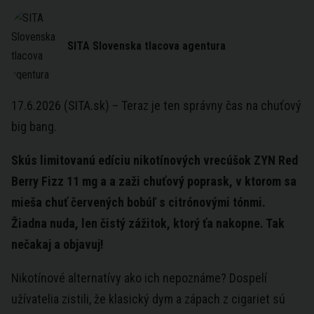
SITA Slovenska tlacova agentura
17.6.2026 (SITA.sk) – Teraz je ten správny čas na chuťový
big bang.
Skús limitovanú edíciu nikotínových vrecúšok ZYN Red
Berry Fizz 11 mg a a zaži chuťový poprask, v ktorom sa
mieša chuť červených bobúľ s citrónovými tónmi.
Žiadna nuda, len čistý zážitok, ktorý ťa nakopne. Tak
nečakaj a objavuj!
Nikotínové alternatívy ako ich nepoznáme? Dospelí
užívatelia zistili, že klasický dym a zápach z cigariet sú