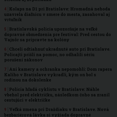
Kolaps na D1 pri Bratislave: Hromadná nehoda
uzavrela diaľnicu v smere do mesta, zasahoval aj
vrtuľník
Bratislavská polícia upozorňuje na veľké
dopravné obmedzenia pre festival: Pred cestou do
Vajnôr sa pripravte na kolóny
Chceli odtiahnuť ukradnuté auto pri Bratislave.
Policajti prišli na pomoc, no odhalili sériu
porušení zákonov
Ani kamery a ochranka nepomohli: Dom rapera
Kaliho v Bratislave vykradli, kým on bol s
rodinou na dokolenke
Polícia hľadá cyklistu v Bratislave: Náhle
vbehol pred električku, následkom čoho sa zranil
cestujúci v električke
Veľká zmena pri Draždiaku v Bratislave. Nová
bezbariérová lávka si vyžiada dopravné