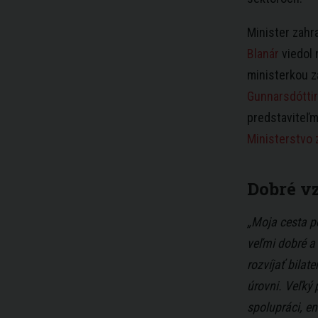
Minister zahr
Blanár
viedol 
ministerkou z
Gunnarsdótti
predstaviteľm
Ministerstvo 
Dobré v
„Moja cesta p
veľmi dobré a
rozvíjať bilat
úrovni. Veľký
spolupráci, en