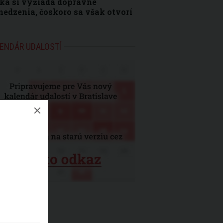
ka si vyžiada dopravné
edzenia, čoskoro sa však otvorí
ENDÁR UDALOSTÍ