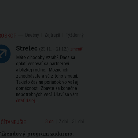
Dnešný
Zajtrajší
Týždenný
ROSKOP
Strelec
(23.11. - 21.12.)
zmeniť
Máte dlhodobý vzťah? Dnes sa
oplatí venovať sa partnerovi
a blízkej rodine. Možno ich
zanedbávate a sú z toho smutní.
Takisto čas na poriadok vo vašej
domácnosti. Zbavte sa konečne
nepotrebných vecí. Uľaví sa vám.
čítať ďalej...
3 dni
7 dní
31 dní
ČÍTANEJŠIE
Víkendový program zadarmo: