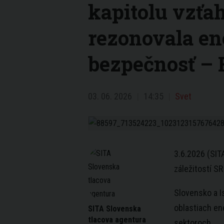
kapitolu vzťa
rezonovala en
bezpečnosť –
03. 06. 2026
14:35
Svet
3.6.2026 (SIT
záležitostí SR
Slovensko a I
oblastiach en
SITA Slovenska
tlacova agentura
sektoroch.