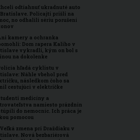
hceli odtiahnuť ukradnuté auto
 Bratislave. Policajti prišli na
oc, no odhalili sériu porušení
konov
ni kamery a ochranka
omohli: Dom rapera Kaliho v
tislave vykradli, kým on bol s
inou na dokolenke
olícia hľadá cyklistu v
tislave: Náhle vbehol pred
ktričku, následkom čoho sa
nil cestujúci v električke
tudenti medicíny a
trovateľstva namiesto prázdnin
túpili do nemocníc. Ich práca je
ľkou pomocou
Veľká zmena pri Draždiaku v
tislave. Nová bezbariérová