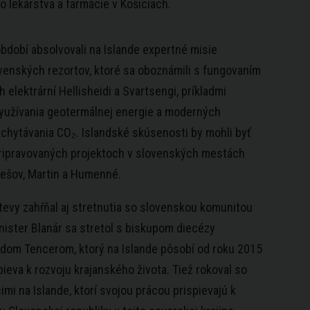
o lekárstva a farmácie v Košiciach.
bdobí absolvovali na Islande expertné misie
venských rezortov, ktoré sa oboznámili s fungovaním
elektrární Hellisheidi a Svartsengi, príkladmi
yužívania geotermálnej energie a moderných
achytávania CO₂. Islandské skúsenosti by mohli byť
pripravovaných projektoch v slovenských mestách
rešov, Martin a Humenné.
evy zahŕňal aj stretnutia so slovenskou komunitou
inister Blanár sa stretol s biskupom diecézy
idom Tencerom, ktorý na Islande pôsobí od roku 2015
pieva k rozvoju krajanského života. Tiež rokoval so
imi na Islande, ktorí svojou prácou prispievajú k