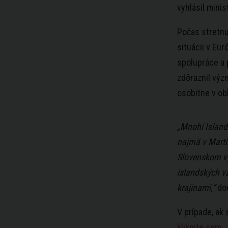
vyhlásil minis
Počas stretnu
situácii v Eu
spolupráce a 
zdôraznil výz
osobitne v obl
„Mnohí Islanď
najmä v Marti
Slovenskom vy
islandských 
krajinami,“
dod
V prípade, ak
kliknite sem