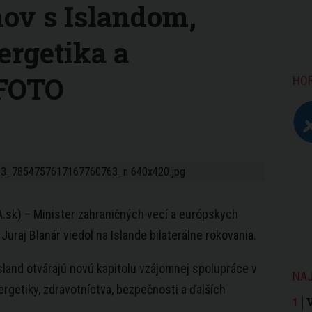
hov s Islandom,
ergetika a
 FOTO
HO
A.sk) – Minister zahraničných vecí a európskych
 Juraj Blanár viedol na Islande bilaterálne rokovania.
sland otvárajú novú kapitolu vzájomnej spolupráce v
NAJ
ergetiky, zdravotníctva, bezpečnosti a ďalších