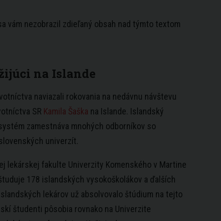
 sa vám nezobrazil zdieľaný obsah nad týmto textom
žijúci na Islande
avotníctva naviazali rokovania na nedávnu návštevu
votníctva SR
Kamila Šaška
na Islande. Islandský
 systém zamestnáva mnohých odborníkov so
slovenských univerzít.
j lekárskej fakulte Univerzity Komenského v Martine
študuje 178 islandských vysokoškolákov a ďalších
 islandských lekárov už absolvovalo štúdium na tejto
dskí študenti pôsobia rovnako na Univerzite