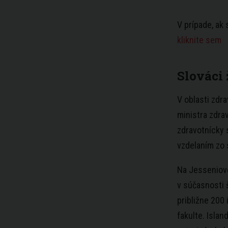
V prípade, ak
kliknite sem
Slováci 
V oblasti zdr
ministra zdra
zdravotnícky
vzdelaním zo 
Na Jesseniove
v súčasnosti 
približne 200
fakulte. Islan