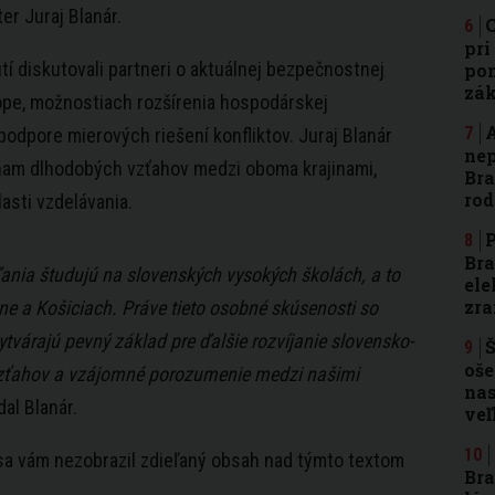
ter Juraj Blanár.
C
pri
tí diskutovali partneri o aktuálnej bezpečnostnej
pom
zá
rópe, možnostiach rozšírenia hospodárskej
A
podpore mierových riešení konfliktov. Juraj Blanár
nep
nam dlhodobých vzťahov medzi oboma krajinami,
Bra
rod
asti vzdelávania.
P
Bra
ania študujú na slovenských vysokých školách, a to
ele
zra
ne a Košiciach. Práve tieto osobné skúsenosti so
tvárajú pevný základ pre ďalšie rozvíjanie slovensko-
Š
oše
vzťahov a vzájomné porozumenie medzi našimi
nas
al Blanár.
ve
 sa vám nezobrazil zdieľaný obsah nad týmto textom
Bra