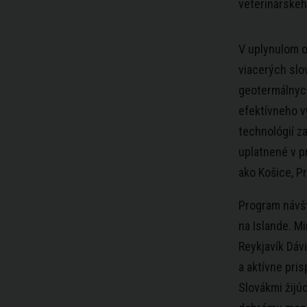
veterinárskeh
V uplynulom o
viacerých slo
geotermálnych 
efektívneho v
technológií z
uplatnené v 
ako Košice, P
Program návšt
na Islande. M
Reykjavík Dáv
a aktívne pris
Slovákmi žijúc