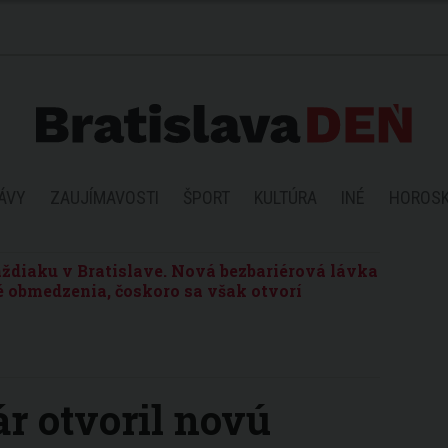
ÁVY
ZAUJÍMAVOSTI
ŠPORT
KULTÚRA
INÉ
HOROS
ždiaku v Bratislave. Nová bezbariérová lávka
 obmedzenia, čoskoro sa však otvorí
r otvoril novú