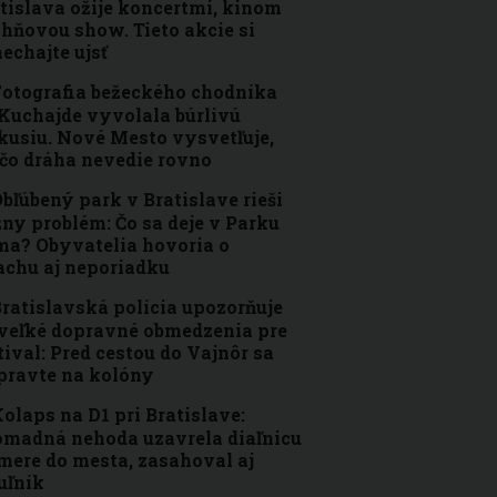
tislava ožije koncertmi, kinom
ohňovou show. Tieto akcie si
echajte ujsť
otografia bežeckého chodníka
Kuchajde vyvolala búrlivú
kusiu. Nové Mesto vysvetľuje,
čo dráha nevedie rovno
bľúbený park v Bratislave rieši
ny problém: Čo sa deje v Parku
a? Obyvatelia hovoria o
achu aj neporiadku
ratislavská polícia upozorňuje
veľké dopravné obmedzenia pre
tival: Pred cestou do Vajnôr sa
pravte na kolóny
olaps na D1 pri Bratislave:
madná nehoda uzavrela diaľnicu
mere do mesta, zasahoval aj
uľník