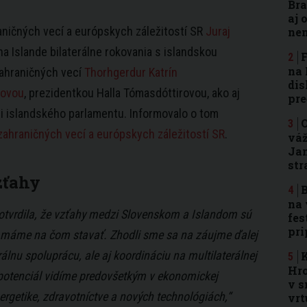
Bra
aj 
aničných vecí a európskych záležitostí SR
Juraj
nen
na Islande bilaterálne rokovania s islandskou
F
na 
ahraničných vecí
Thorhgerdur Katrín
dis
rovou
, prezidentkou Halla Tómasdóttirovou, ako aj
pre
i islandského parlamentu. Informovalo o tom
O
zahraničných vecí a európskych záležitostí SR
.
váž
Jam
str
zťahy
B
na 
otvrdila, že vzťahy medzi Slovenskom a Islandom sú
fes
pri
 máme na čom stavať. Zhodli sme sa na záujme ďalej
erálnu spoluprácu, ale aj koordináciu na multilaterálnej
K
Hro
 potenciál vidíme predovšetkým v ekonomickej
v s
ergetike, zdravotníctve a nových technológiách,“
vrt