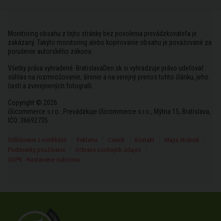
Monitoring obsahu z tejto stránky bez povolenia prevádzkovateľa je
zakázaný. Takýto monitoring alebo kopírovanie obsahu je považované za
porušenie autorského zákona.
Všetky práva vyhradené. BratislavaDen.sk si vyhradzuje právo udeľovať
súhlas na rozmnožovanie, šírenie a na verejný prenos tohto článku, jeho
častí a zverejnených fotografií.
Copyright © 2026
iSicommerce s.r.o.. Prevádzkuje iSicommerce s.r.o., Mýtna 15, Bratislava,
IČO: 36692735
Odhlásenie z notifikácií
Reklama
Cenník
Kontakt
Mapa stránok
Podmienky používania
Ochrana osobných údajov
GDPR - Nastavenie sukromia