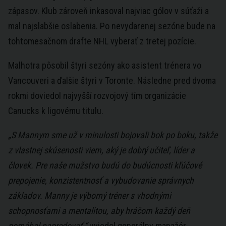
zápasov. Klub zároveň inkasoval najviac gólov v súťaži a
mal najslabšie oslabenia. Po nevydarenej sezóne bude na
tohtomesačnom drafte NHL vyberať z tretej pozície.
Malhotra pôsobil štyri sezóny ako asistent trénera vo
Vancouveri a ďalšie štyri v Toronte. Následne pred dvoma
rokmi doviedol najvyšší rozvojový tím organizácie
Canucks k ligovému titulu.
„S Mannym sme už v minulosti bojovali bok po boku, takže
z vlastnej skúsenosti viem, aký je dobrý učiteľ, líder a
človek. Pre naše mužstvo budú do budúcnosti kľúčové
prepojenie, konzistentnosť a vybudovanie správnych
základov. Manny je výborný tréner s vhodnými
schopnosťami a mentalitou, aby hráčom každý deň
pomáhal napredovať,“
uviedol generálny manažér