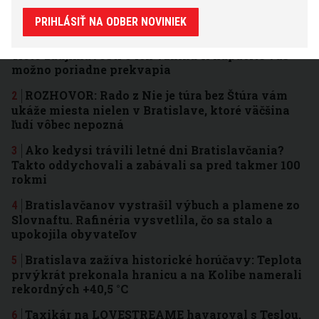
3 dni
7 dní
31 dní
NAJČÍTANEJŠIE
PRIHLÁSIŤ NA ODBER NOVINIEK
Myslíte si, že poznáte bratislavské jazerá?
Tieto zaujímavosti o ich vzniku či kapacite vás
možno poriadne prekvapia
ROZHOVOR: Rado z Nie je túra bez Štúra vám
ukáže miesta nielen v Bratislave, ktoré väčšina
ľudí vôbec nepozná
Ako kedysi trávili letné dni Bratislavčania?
Takto oddychovali a zabávali sa pred takmer 100
rokmi
Bratislavčanov vystrašil výbuch a plamene zo
Slovnaftu. Rafinéria vysvetlila, čo sa stalo a
upokojila obyvateľov
Bratislava zažíva historické horúčavy: Teplota
prvýkrát prekonala hranicu a na Kolibe namerali
rekordných +40,5 °C
Taxikár na LOVESTREAME havaroval s Teslou,