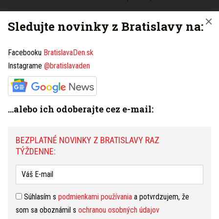
PRIHLÁSIŤ NA ODBER NOVINIEK
Sledujte novinky z Bratislavy na:
Facebooku
BratislavaDen.sk
Instagrame
@bratislavaden
Máte tip na článok?
Napíšte nám TU
HOROSKOP
...alebo ich odoberajte cez e-mail:
Dnešný
Zajtrajší
Týždenný
Blíženci
BEZPLATNÉ NOVINKY Z BRATISLAVY RAZ
(21.5. - 21.6.)
zmeniť
TÝŽDENNE:
Privítali by ste, keby bolo okolie ochotné pomôcť vám
trošku sa zorientovať. Povinnosti všedných dní vás už
ťažšia. Najmä dnes. Bude pre vás ťažké skĺbiť náročné
požiadavky zamestnávateľa so záujmami rodiny.
čítať
ďalej...
Súhlasím s
podmienkami používania
a potvrdzujem, že
som sa oboznámil s
ochranou osobných údajov