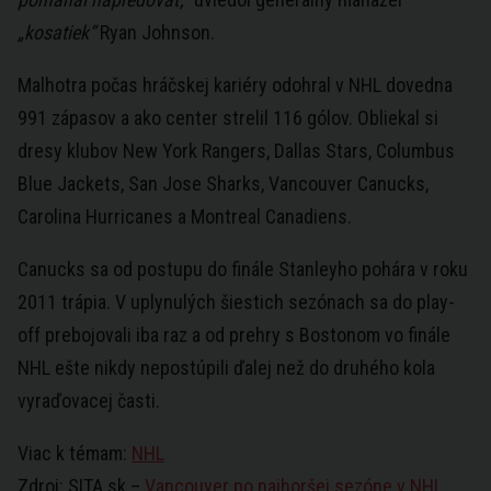
„kosatiek“
Ryan Johnson.
Malhotra počas hráčskej kariéry odohral v NHL dovedna
991 zápasov a ako center strelil 116 gólov. Obliekal si
dresy klubov New York Rangers, Dallas Stars, Columbus
Blue Jackets, San Jose Sharks, Vancouver Canucks,
Carolina Hurricanes a Montreal Canadiens.
Canucks sa od postupu do finále Stanleyho pohára v roku
2011 trápia. V uplynulých šiestich sezónach sa do play-
off prebojovali iba raz a od prehry s Bostonom vo finále
NHL ešte nikdy nepostúpili ďalej než do druhého kola
vyraďovacej časti.
Viac k témam:
NHL
Zdroj: SITA.sk –
Vancouver po najhoršej sezóne v NHL