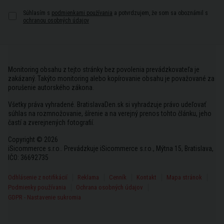
Súhlasím s
podmienkami používania
a potvrdzujem, že som sa oboznámil s
ochranou osobných údajov
Monitoring obsahu z tejto stránky bez povolenia prevádzkovateľa je
zakázaný. Takýto monitoring alebo kopírovanie obsahu je považované za
porušenie autorského zákona.
Všetky práva vyhradené. BratislavaDen.sk si vyhradzuje právo udeľovať
súhlas na rozmnožovanie, šírenie a na verejný prenos tohto článku, jeho
častí a zverejnených fotografií.
Copyright © 2026
iSicommerce s.r.o.. Prevádzkuje iSicommerce s.r.o., Mýtna 15, Bratislava,
IČO: 36692735
Odhlásenie z notifikácií
Reklama
Cenník
Kontakt
Mapa stránok
Podmienky používania
Ochrana osobných údajov
GDPR - Nastavenie sukromia