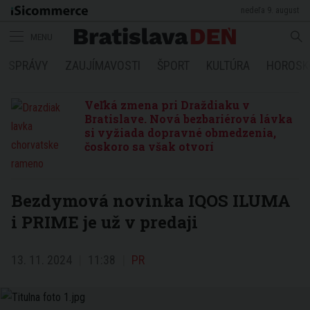
nedeľa 9. august
MENU
SPRÁVY
ZAUJÍMAVOSTI
ŠPORT
KULTÚRA
HOROSK
Veľká zmena pri Draždiaku v
Bratislave. Nová bezbariérová lávka
si vyžiada dopravné obmedzenia,
čoskoro sa však otvorí
Bezdymová novinka IQOS ILUMA
i PRIME je už v predaji
13. 11. 2024
11:38
PR