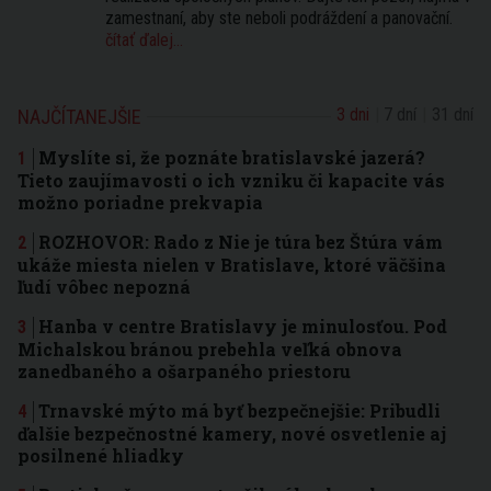
zamestnaní, aby ste neboli podráždení a panovační.
čítať ďalej...
3 dni
7 dní
31 dní
NAJČÍTANEJŠIE
Myslíte si, že poznáte bratislavské jazerá?
Tieto zaujímavosti o ich vzniku či kapacite vás
možno poriadne prekvapia
ROZHOVOR: Rado z Nie je túra bez Štúra vám
ukáže miesta nielen v Bratislave, ktoré väčšina
ľudí vôbec nepozná
Hanba v centre Bratislavy je minulosťou. Pod
Michalskou bránou prebehla veľká obnova
zanedbaného a ošarpaného priestoru
Trnavské mýto má byť bezpečnejšie: Pribudli
ďalšie bezpečnostné kamery, nové osvetlenie aj
posilnené hliadky