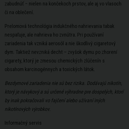
zabudnúť – nielen na končekoch prstov, ale aj vo vlasoch
či na oblečení.
Prelomová technológia indukčného nahrievania tabak
nespaľuje, ale nahrieva ho zvnútra. Pri používaní
zariadenia tak vzniká aerosól a nie škodlivý cigaretový
dym. Taktiež nevzniká decht – zvyšok dymu po zhorení
cigarety, ktorý je zmesou chemických zlúčenín s
obsahom karcinogénnych a toxických látok.
Bezdymové zariadenia nie sú bez rizika. Dodávajú nikotín,
ktorý je návykový a sú určené výhradne pre dospelých, ktorí
by inak pokračovali vo fajčení alebo užívaní iných
nikotínových výrobkov.
Informačný servis