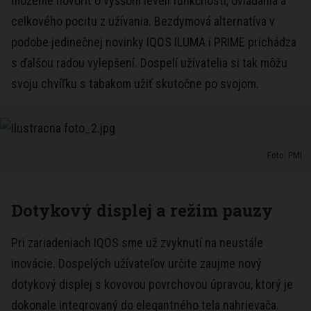
môžeme hovoriť o vyššom leveli funkčnosti, ovládania a
celkového pocitu z užívania. Bezdymová alternatíva v
podobe jedinečnej novinky IQOS ILUMA i PRIME prichádza
s ďalšou radou vylepšení. Dospelí užívatelia si tak môžu
svoju chvíľku s tabakom užiť skutočne po svojom.
Foto: PMI
Dotykový displej a režim pauzy
Pri zariadeniach IQOS sme už zvyknutí na neustále
inovácie. Dospelých užívateľov určite zaujme nový
dotykový displej s kovovou povrchovou úpravou, ktorý je
dokonale integrovaný do elegantného tela nahrievača.