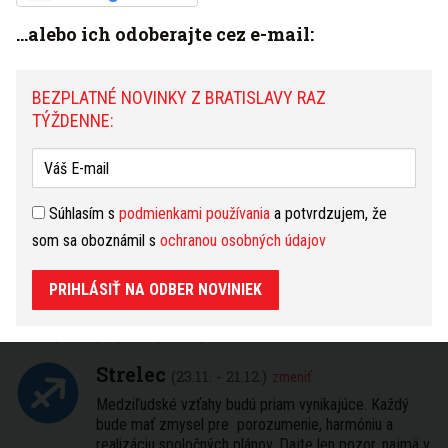
...alebo ich odoberajte cez e-mail:
Súhlasím s
podmienkami používania
a potvrdzujem, že
som sa oboznámil s
ochranou osobných údajov
BEZPLATNÉ NOVINKY Z BRATISLAVY RAZ
TÝŽDENNE:
PRIHLÁSIŤ NA ODBER NOVINIEK
Súhlasím s
podmienkami používania
a potvrdzujem, že
Máte tip na článok?
Napíšte nám TU
som sa oboznámil s
ochranou osobných údajov
PRIHLÁSIŤ NA ODBER NOVINIEK
HOROSKOP
Dnešný
Zajtrajší
Týždenný
Strelec
(23.11. - 21.12.)
zmeniť
Medziľudské vzťahy budú priam vynikajúce. Každý
bude mať zmysel pre porozumenie, harmóniu a
realizáciu spoločných plánov. Dajte len pozor, najmä v