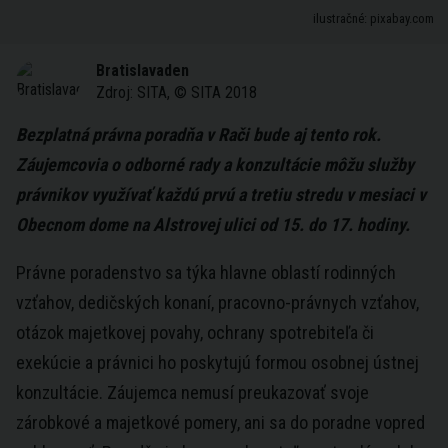
ilustračné: pixabay.com
Bratislavaden
Zdroj:
SITA, © SITA 2018
Bezplatná právna poradňa v Rači bude aj tento rok.
Záujemcovia o odborné rady a konzultácie môžu služby
právnikov využívať každú prvú a tretiu stredu v mesiaci v
Obecnom dome na Alstrovej ulici od 15. do 17. hodiny.
Právne poradenstvo sa týka hlavne oblastí rodinných
vzťahov, dedičských konaní, pracovno-právnych vzťahov,
otázok majetkovej povahy, ochrany spotrebiteľa či
exekúcie a právnici ho poskytujú formou osobnej ústnej
konzultácie. Záujemca nemusí preukazovať svoje
zárobkové a majetkové pomery, ani sa do poradne vopred