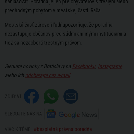
nahlasovať. Poradňa je len pre obyvateľov s trvalým alebo
prechodným pobytom v mestskej časti Rača.
Mestská časť zároveň ľudí upozorňuje, že poradňa
nezastupuje občanov pred súdmi ani inými inštitúciami a
tiež sa nezaoberá trestným právom.
Sledujte novinky z Bratislavy na
Facebooku
,
Instagrame
alebo ich
odoberajte cez e-mail
.
ZDIEĽAŤ
SLEDUJTE NÁS NA
bezplatná právna poradňa
VIAC K TÉME