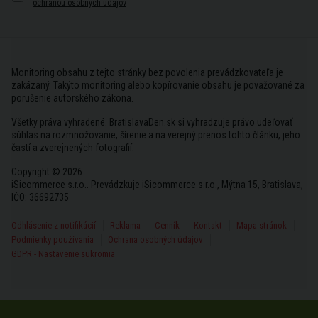
ochranou osobných údajov
Monitoring obsahu z tejto stránky bez povolenia prevádzkovateľa je
zakázaný. Takýto monitoring alebo kopírovanie obsahu je považované za
porušenie autorského zákona.
Všetky práva vyhradené. BratislavaDen.sk si vyhradzuje právo udeľovať
súhlas na rozmnožovanie, šírenie a na verejný prenos tohto článku, jeho
častí a zverejnených fotografií.
Copyright © 2026
iSicommerce s.r.o.. Prevádzkuje iSicommerce s.r.o., Mýtna 15, Bratislava,
IČO: 36692735
Odhlásenie z notifikácií
Reklama
Cenník
Kontakt
Mapa stránok
Podmienky používania
Ochrana osobných údajov
GDPR - Nastavenie sukromia