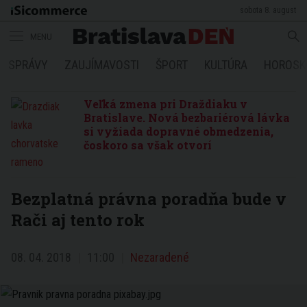
sobota 8. august
MENU
SPRÁVY
ZAUJÍMAVOSTI
ŠPORT
KULTÚRA
HOROSK
Veľká zmena pri Draždiaku v
Bratislave. Nová bezbariérová lávka
si vyžiada dopravné obmedzenia,
čoskoro sa však otvorí
Bezplatná právna poradňa bude v
Rači aj tento rok
08. 04. 2018
11:00
Nezaradené