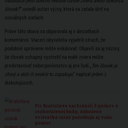
nabudúce jeho obeťou nebude ďalšie zviera alebo dokonca
človek?
“ uviedli autori výzvy, ktorá sa začala šíriť na
sociálnych sieťach.
Práve táto obava sa objavovala aj v desiatkach
komentárov. Viacerí obyvatelia vyjadrili strach, že
podobné správanie môže eskalovať. Objavili sa aj názory,
že človek schopný vystreliť na malé zviera môže
predstavovať nebezpečenstvo aj pre ľudí.„
Ten človek je
chorý a skôr či neskôr to zopakuje
,“ napísal jeden z
diskutujúcich.
Pri Bratislave zachránili 5 psíkov z
rozhorúčenej búdy, zúbožené
zvieratká teraz potrebujú aj vašu
pomoc