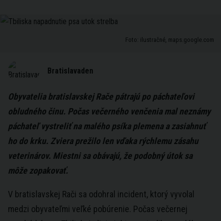
Foto: ilustračné, maps.google.com
Bratislavaden
Obyvatelia bratislavskej Rače pátrajú po páchateľovi
obludného činu. Počas večerného venčenia mal neznámy
páchateľ vystreliť na malého psíka plemena a zasiahnuť
ho do krku. Zviera prežilo len vďaka rýchlemu zásahu
veterinárov. Miestni sa obávajú, že podobný útok sa
môže zopakovať.
V bratislavskej Rači sa odohral incident, ktorý vyvolal
medzi obyvateľmi veľké pobúrenie. Počas večernej