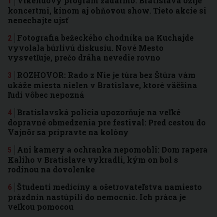
Víkendový program zadarmo: Bratislava ožije
koncertmi, kinom aj ohňovou show. Tieto akcie si
nenechajte ujsť
Fotografia bežeckého chodníka na Kuchajde
vyvolala búrlivú diskusiu. Nové Mesto
vysvetľuje, prečo dráha nevedie rovno
ROZHOVOR: Rado z Nie je túra bez Štúra vám
ukáže miesta nielen v Bratislave, ktoré väčšina
ľudí vôbec nepozná
Bratislavská polícia upozorňuje na veľké
dopravné obmedzenia pre festival: Pred cestou do
Vajnôr sa pripravte na kolóny
Ani kamery a ochranka nepomohli: Dom rapera
Kaliho v Bratislave vykradli, kým on bol s
rodinou na dovolenke
Študenti medicíny a ošetrovateľstva namiesto
prázdnin nastúpili do nemocníc. Ich práca je
veľkou pomocou