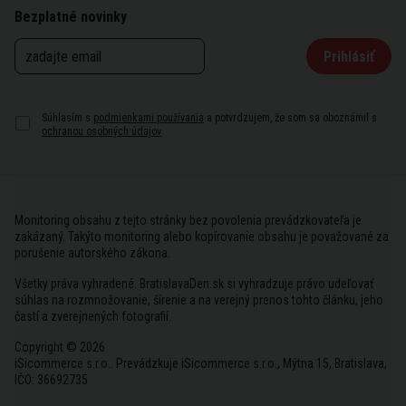
Bezplatné novinky
Prihlásiť
Súhlasím s
podmienkami používania
a potvrdzujem, že som sa oboznámil s
ochranou osobných údajov
Monitoring obsahu z tejto stránky bez povolenia prevádzkovateľa je
zakázaný. Takýto monitoring alebo kopírovanie obsahu je považované za
porušenie autorského zákona.
Všetky práva vyhradené. BratislavaDen.sk si vyhradzuje právo udeľovať
súhlas na rozmnožovanie, šírenie a na verejný prenos tohto článku, jeho
častí a zverejnených fotografií.
Copyright © 2026
iSicommerce s.r.o.. Prevádzkuje iSicommerce s.r.o., Mýtna 15, Bratislava,
IČO: 36692735