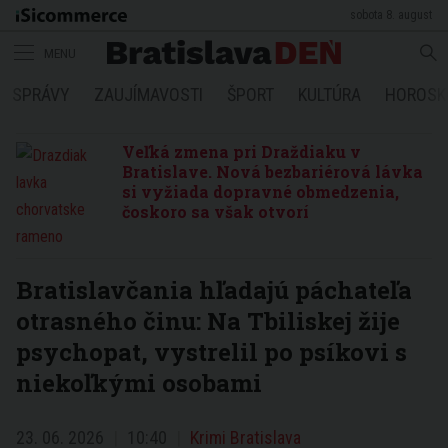
sobota 8. august
MENU
SPRÁVY
ZAUJÍMAVOSTI
ŠPORT
KULTÚRA
HOROSK
Veľká zmena pri Draždiaku v
Bratislave. Nová bezbariérová lávka
si vyžiada dopravné obmedzenia,
čoskoro sa však otvorí
Bratislavčania hľadajú páchateľa
otrasného činu: Na Tbiliskej žije
psychopat, vystrelil po psíkovi s
niekoľkými osobami
23. 06. 2026
10:40
Krimi Bratislava