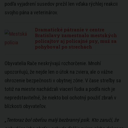
podľa vyjadrení susedov prežil len vďaka rýchlej reakcii
svojho pána a veterinárov.
Dramatické pátranie v centre
Bratislavy zamestnalo mestských
policajtov aj policajné psy, muž sa
pohyboval po strechách
Obyvatelia Rače neskrývajú rozhorčenie. Mnohí
upozorňujú, že nejde len o útok na zviera, ale o vážne
ohrozenie bezpečnosti v obytnej zóne. V čase streľby sa
totiž na mieste nachádzali viacerí ľudia a podľa nich je
nepredstaviteľné, že niekto bol ochotný použiť zbraň v
blízkosti obyvateľov.
„
Tentoraz bol obeťou malý bezbranný psík. Kto zaručí, že