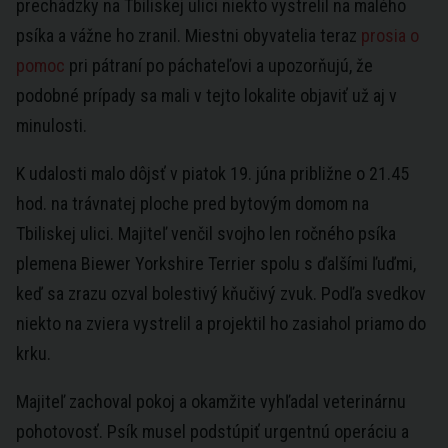
prechádzky na Tbiliskej ulici niekto vystrelil na malého
psíka a vážne ho zranil. Miestni obyvatelia teraz
prosia o
pomoc
pri pátraní po páchateľovi a upozorňujú, že
podobné prípady sa mali v tejto lokalite objaviť už aj v
minulosti.
K udalosti malo dôjsť v piatok 19. júna približne o 21.45
hod. na trávnatej ploche pred bytovým domom na
Tbiliskej ulici. Majiteľ venčil svojho len ročného psíka
plemena Biewer Yorkshire Terrier spolu s ďalšími ľuďmi,
keď sa zrazu ozval bolestivý kňučivý zvuk. Podľa svedkov
niekto na zviera vystrelil a projektil ho zasiahol priamo do
krku.
Majiteľ zachoval pokoj a okamžite vyhľadal veterinárnu
pohotovosť. Psík musel podstúpiť urgentnú operáciu a