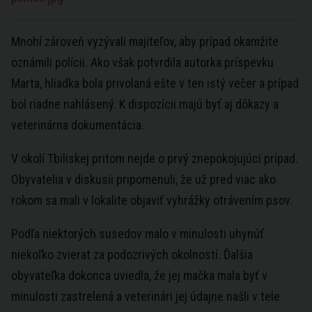
Mnohí zároveň vyzývali majiteľov, aby prípad okamžite
oznámili polícii. Ako však potvrdila autorka príspevku
Marta, hliadka bola privolaná ešte v ten istý večer a prípad
bol riadne nahlásený. K dispozícii majú byť aj dôkazy a
veterinárna dokumentácia.
V okolí Tbiliskej pritom nejde o prvý znepokojujúci prípad.
Obyvatelia v diskusii pripomenuli, že už pred viac ako
rokom sa mali v lokalite objaviť vyhrážky otrávením psov.
Podľa niektorých susedov malo v minulosti uhynúť
niekoľko zvierat za podozrivých okolností. Ďalšia
obyvateľka dokonca uviedla, že jej mačka mala byť v
minulosti zastrelená a veterinári jej údajne našli v tele