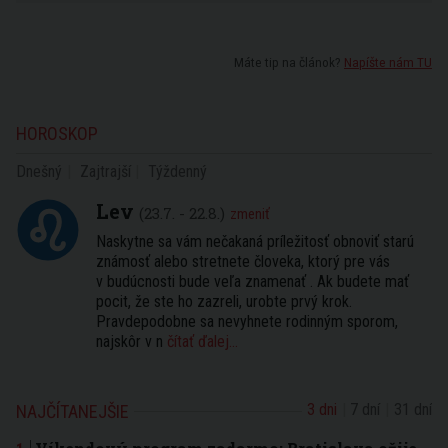
Máte tip na článok?
Napíšte nám TU
HOROSKOP
Dnešný
Zajtrajší
Týždenný
Lev
(23.7. - 22.8.)
zmeniť
Naskytne sa vám nečakaná príležitosť obnoviť starú
známosť alebo stretnete človeka, ktorý pre vás
v budúcnosti bude veľa znamenať . Ak budete mať
pocit, že ste ho zazreli, urobte prvý krok.
Pravdepodobne sa nevyhnete rodinným sporom,
najskôr v n
čítať ďalej...
3 dni
7 dní
31 dní
NAJČÍTANEJŠIE