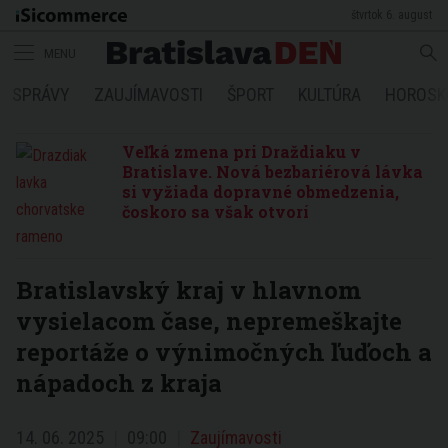
štvrtok 6. august
MENU
SPRÁVY
ZAUJÍMAVOSTI
ŠPORT
KULTÚRA
HOROSK
Veľká zmena pri Draždiaku v
Bratislave. Nová bezbariérová lávka
si vyžiada dopravné obmedzenia,
čoskoro sa však otvorí
Bratislavský kraj v hlavnom
vysielacom čase, nepremeškajte
reportáže o výnimočných ľuďoch a
nápadoch z kraja
14. 06. 2025
09:00
Zaujímavosti