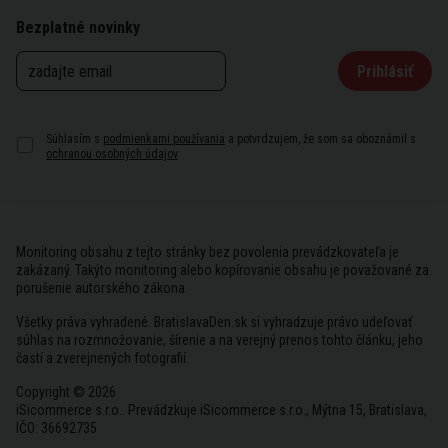
Bezplatné novinky
Prihlásiť
Súhlasím s
podmienkami používania
a potvrdzujem, že som sa oboznámil s
ochranou osobných údajov
Monitoring obsahu z tejto stránky bez povolenia prevádzkovateľa je
zakázaný. Takýto monitoring alebo kopírovanie obsahu je považované za
porušenie autorského zákona.
Všetky práva vyhradené. BratislavaDen.sk si vyhradzuje právo udeľovať
súhlas na rozmnožovanie, šírenie a na verejný prenos tohto článku, jeho
častí a zverejnených fotografií.
Copyright © 2026
iSicommerce s.r.o.. Prevádzkuje iSicommerce s.r.o., Mýtna 15, Bratislava,
IČO: 36692735