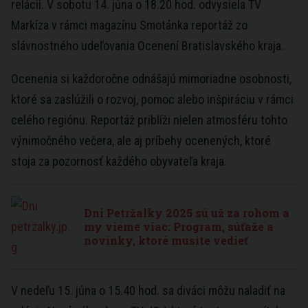
relácií. V sobotu 14. júna o 18.20 hod. odvysiela TV
Markíza v rámci magazínu Smotánka reportáž zo
slávnostného udeľovania Ocenení Bratislavského kraja.
Ocenenia si každoročne odnášajú mimoriadne osobnosti,
ktoré sa zaslúžili o rozvoj, pomoc alebo inšpiráciu v rámci
celého regiónu. Reportáž priblíži nielen atmosféru tohto
výnimočného večera, ale aj príbehy ocenených, ktoré
stoja za pozornosť každého obyvateľa kraja.
Dni Petržalky 2025 sú už za rohom a
my vieme viac: Program, súťaže a
novinky, ktoré musíte vedieť
V nedeľu 15. júna o 15.40 hod. sa diváci môžu naladiť na