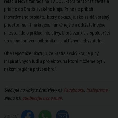
reláciu Nová záhrada na TV JOJ, ktorá tento raz zavítala
priamo do Bratislavského kraja. Prinesie príbeh
inovatívneho projektu, ktorý dokazuje, ako sa dá verejný
priestor meniť na krajšie, funkčnejšie a udržateľnejšie
miesto. Ide o príklad iniciatívy, ktorá vznikla v spolupráci
so samosprávou, odborníkmi aj aktívnymi obyvateľmi.
Obe reportáže ukazujú, že Bratislavský kraj je plný
inšpiratívnych ľudí a projektov, na ktoré môžeme byť v
našom regióne právom hrdí.
Sledujte novinky z Bratislavy na
Facebooku
,
Instagrame
alebo ich
odoberajte cez e-mail
.
ZDIEĽAŤ