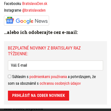
Facebooku
BratislavaDen.sk
HOROSKOP
Instagrame
@bratislavaden
Dnešný
Zajtrajší
Týždenný
Rak
(22.6. - 22.7.)
zmeniť
...alebo ich odoberajte cez e-mail:
V zamestnaní sa dnes stretnete s nepochopením.
Môže vás to rozhodiť tak, že si prácu donesiete
domov. To je to posledné, čo by ste mali robiť.
Zamerajte sa radšej na to pozitívne a poďakujete za
BEZPLATNÉ NOVINKY Z BRATISLAVY RAZ
to, čo máte. Určite je toho dosť.
čítať ďalej...
TÝŽDENNE:
3 dni
7 dní
31 dní
NAJČÍTANEJŠIE
Súhlasím s
podmienkami používania
a potvrdzujem, že
Myslíte si, že poznáte bratislavské jazerá?
som sa oboznámil s
ochranou osobných údajov
Tieto zaujímavosti o ich vzniku či kapacite vás
možno poriadne prekvapia
PRIHLÁSIŤ NA ODBER NOVINIEK
ROZHOVOR: Rado z Nie je túra bez Štúra vám
ukáže miesta nielen v Bratislave, ktoré väčšina
ľudí vôbec nepozná