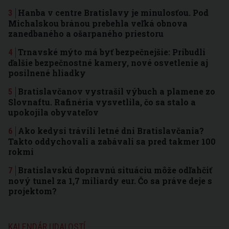
Hanba v centre Bratislavy je minulosťou. Pod
Michalskou bránou prebehla veľká obnova
zanedbaného a ošarpaného priestoru
Trnavské mýto má byť bezpečnejšie: Pribudli
ďalšie bezpečnostné kamery, nové osvetlenie aj
posilnené hliadky
Bratislavčanov vystrašil výbuch a plamene zo
Slovnaftu. Rafinéria vysvetlila, čo sa stalo a
upokojila obyvateľov
Ako kedysi trávili letné dni Bratislavčania?
Takto oddychovali a zabávali sa pred takmer 100
rokmi
Bratislavskú dopravnú situáciu môže odľahčiť
nový tunel za 1,7 miliardy eur. Čo sa práve deje s
projektom?
KALENDÁR UDALOSTÍ