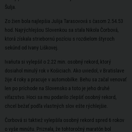
Šulja.
Zo žien bola najlepšia Julija Tarasovová s časom 2.54.53
hod. Najrýchlejšou Slovenkou sa stala Nikola Čorbová,
ktorá získala striebornú pozíciu s rozdielom štyroch
sekúnd od Ivany Liškovej.
Ivaňuta si vylepšil o 2.22 min. osobný rekord, ktorý
dosiahol minulý rok v Košiciach. Ako uviedol, v Bratislave
žije 4 roky a pracuje v automobilke. Behu sa začal venovať
len po príchode na Slovensko a toto je jeho druhé
víťazstvo. Hoci sa mu podarilo zlepšiť osobný rekord,
chcel bežať podľa vlastných slov ešte rýchlejšie.
Čorbová si taktiež vylepšila osobný rekord spred 6 rokov
o vyše minútu. Priznala, že tohtoročný maratón bol