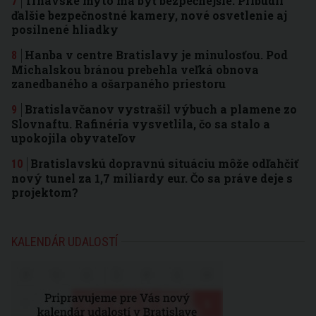
Trnavské mýto má byť bezpečnejšie: Pribudli
ďalšie bezpečnostné kamery, nové osvetlenie aj
posilnené hliadky
Hanba v centre Bratislavy je minulosťou. Pod
Michalskou bránou prebehla veľká obnova
zanedbaného a ošarpaného priestoru
Bratislavčanov vystrašil výbuch a plamene zo
Slovnaftu. Rafinéria vysvetlila, čo sa stalo a
upokojila obyvateľov
Bratislavskú dopravnú situáciu môže odľahčiť
nový tunel za 1,7 miliardy eur. Čo sa práve deje s
projektom?
KALENDÁR UDALOSTÍ