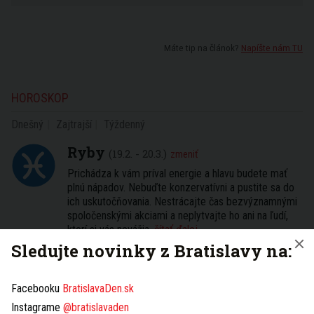
Máte tip na článok?
Napíšte nám TU
HOROSKOP
Dnešný
Zajtrajší
Týždenný
Ryby
(19.2. - 20.3.)
zmeniť
Prichádza k vám príval energie a hlavu budete mať
plnú nápadov. Nebuďte konzervatívni a pustite sa do
ich uskutočňovania. Nestrácajte čas bezvýznamnými
spoločenskými akciami a neplytvajte ho ani na ľudí,
ktorí si vás nevážia.
čítať ďalej...
Sledujte novinky z Bratislavy na:
3 dni
7 dní
31 dní
NAJČÍTANEJŠIE
Facebooku
BratislavaDen.sk
Víkendový program zadarmo: Bratislava ožije
Instagrame
@bratislavaden