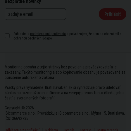
Bezplatné novinky
Prihlásiť
Súhlasím s
podmienkami používania
a potvrdzujem, že som sa oboznámil s
ochranou osobných údajov
Monitoring obsahu z tejto stránky bez povolenia prevádzkovateľa je
zakázaný. Takýto monitoring alebo kopírovanie obsahu je považované za
porušenie autorského zákona.
Všetky práva vyhradené. BratislavaDen.sk si vyhradzuje právo udeľovať
súhlas na rozmnožovanie, šírenie a na verejný prenos tohto článku, jeho
častí a zverejnených fotografií.
Copyright © 2026
iSicommerce s.r.o.. Prevádzkuje iSicommerce s.r.o., Mýtna 15, Bratislava,
IČO: 36692735
Odhlásenie z notifikácií
Reklama
Cenník
Kontakt
Mapa stránok