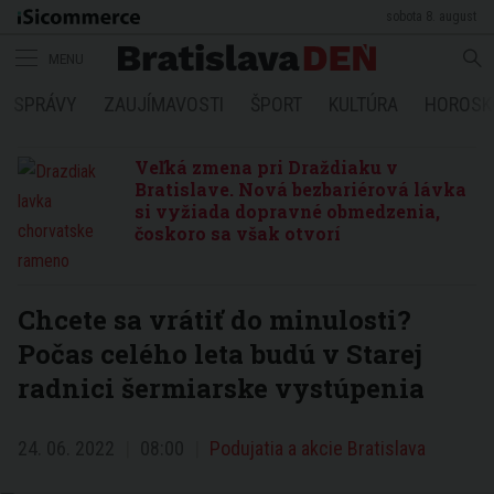
sobota 8. august
MENU
SPRÁVY
ZAUJÍMAVOSTI
ŠPORT
KULTÚRA
HOROSK
Veľká zmena pri Draždiaku v
Bratislave. Nová bezbariérová lávka
si vyžiada dopravné obmedzenia,
čoskoro sa však otvorí
Chcete sa vrátiť do minulosti?
Počas celého leta budú v Starej
radnici šermiarske vystúpenia
24. 06. 2022
08:00
Podujatia a akcie Bratislava