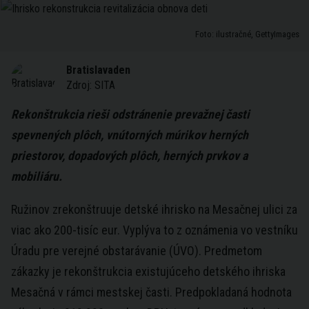
Foto: ilustračné, GettyImages
Bratislavaden
Zdroj:
SITA
Rekonštrukcia rieši odstránenie prevažnej časti
spevnených plôch, vnútorných múrikov herných
priestorov, dopadových plôch, herných prvkov a
mobiliáru.
Ružinov zrekonštruuje detské ihrisko na Mesačnej ulici za
viac ako 200-tisíc eur. Vyplýva to z oznámenia vo vestníku
Úradu pre verejné obstarávanie (ÚVO). Predmetom
zákazky je rekonštrukcia existujúceho detského ihriska
Mesačná v rámci mestskej časti. Predpokladaná hodnota