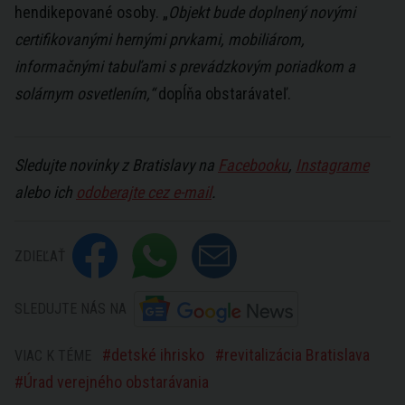
hendikepované osoby. „
Objekt bude doplnený novými
certifikovanými hernými prvkami, mobiliárom,
informačnými tabuľami s prevádzkovým poriadkom a
solárnym osvetlením,“
dopĺňa obstarávateľ.
Sledujte novinky z Bratislavy na
Facebooku
,
Instagrame
alebo ich
odoberajte cez e-mail
.
ZDIEĽAŤ
SLEDUJTE NÁS NA
detské ihrisko
revitalizácia Bratislava
VIAC K TÉME
Úrad verejného obstarávania