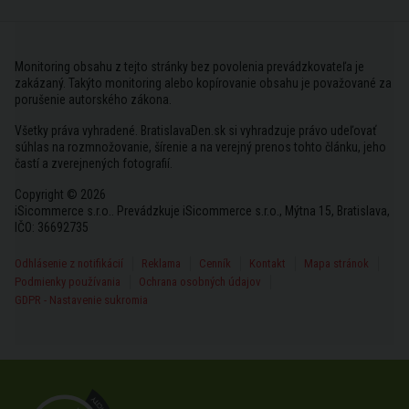
Monitoring obsahu z tejto stránky bez povolenia prevádzkovateľa je
zakázaný. Takýto monitoring alebo kopírovanie obsahu je považované za
porušenie autorského zákona.
Všetky práva vyhradené. BratislavaDen.sk si vyhradzuje právo udeľovať
súhlas na rozmnožovanie, šírenie a na verejný prenos tohto článku, jeho
častí a zverejnených fotografií.
Copyright © 2026
iSicommerce s.r.o.. Prevádzkuje iSicommerce s.r.o., Mýtna 15, Bratislava,
IČO: 36692735
Odhlásenie z notifikácií
Reklama
Cenník
Kontakt
Mapa stránok
Podmienky používania
Ochrana osobných údajov
GDPR - Nastavenie sukromia