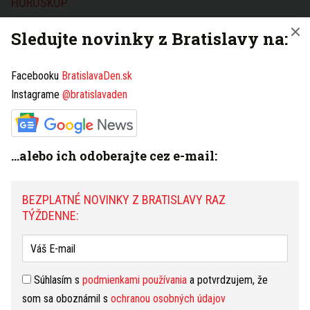
HOROSKOP
Dnešný
Zajtrajší
Týždenný
Sledujte novinky z Bratislavy na:
Strelec
(23.11. - 21.12.)
zmeniť
Facebooku
BratislavaDen.sk
Dnes vám bude všetko vychádzať. V zamestnaní vám
to pôjde všetko s ľahkosťou. Vhodný čas na
Instagrame
@bratislavaden
plánovanie a riešenie komplikovaných problémov,
ktoré ste v minulosti odkladali. Večer bude v znamení
romantiky.
čítať ďalej...
...alebo ich odoberajte cez e-mail:
3 dni
7 dní
31 dní
NAJČÍTANEJŠIE
BEZPLATNÉ NOVINKY Z BRATISLAVY RAZ
Fotografia bežeckého chodníka na Kuchajde
TÝŽDENNE:
vyvolala búrlivú diskusiu. Nové Mesto
vysvetľuje, prečo dráha nevedie rovno
Víkendový program zadarmo: Bratislava ožije
koncertmi, kinom aj ohňovou show. Tieto akcie si
Súhlasím s
podmienkami používania
a potvrdzujem, že
nenechajte ujsť
som sa oboznámil s
ochranou osobných údajov