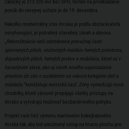
zákazky je 213 330 eur bez DPH, termín na predkladanie
ponúk do verejnej súťaže je do 19. decembra.
Nakoľko momentálny stav ihriska je podľa obstarávateľa
nevyhovujúci, je potrebný stavebný zásah a obnova.
„
Rekonštrukcia rieši odstránenie prevažnej časti
spevnených plôch, vnútorných múrikov herných priestorov,
dopadových plôch, herných prvkov a mobiliáru, ktoré sú v
havarijnom stave, ako aj návrh nového usporiadania
priestoru do zón s rozdelením na vekové kategórie detí a
mládeže,“
konštatuje mestská časť. Zóny vymedzujú nové
chodníky, ktoré zároveň prepájajú všetky prístupy na
ihrisko a vytvárajú možnosť bezbariérového pohybu.
Projekt rieši tiež výmenu mantinelov hokejbalového
ihriska tak, aby bol umožnený vstup na hraciu plochu pre