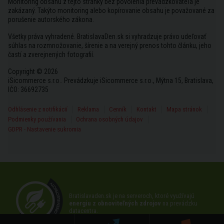
Monitoring obsahu z tejto stránky bez povolenia prevádzkovateľa je
zakázaný. Takýto monitoring alebo kopírovanie obsahu je považované za
porušenie autorského zákona.
Všetky práva vyhradené. BratislavaDen.sk si vyhradzuje právo udeľovať
súhlas na rozmnožovanie, šírenie a na verejný prenos tohto článku, jeho
častí a zverejnených fotografií.
Copyright © 2026
iSicommerce s.r.o.. Prevádzkuje iSicommerce s.r.o., Mýtna 15, Bratislava,
IČO: 36692735
Odhlásenie z notifikácií
Reklama
Cenník
Kontakt
Mapa stránok
Podmienky používania
Ochrana osobných údajov
GDPR - Nastavenie sukromia
Bratislavaden.sk je na serveroch, ktoré využívajú
energiu z obnoviteľných zdrojov
na prevádzku
datacentra.