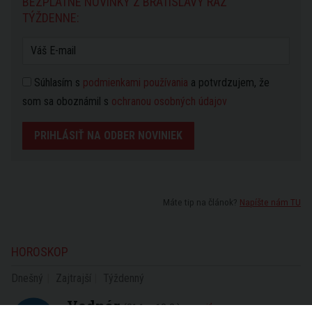
BEZPLATNÉ NOVINKY Z BRATISLAVY RAZ
TÝŽDENNE:
Súhlasím s
podmienkami používania
a potvrdzujem, že
som sa oboznámil s
ochranou osobných údajov
PRIHLÁSIŤ NA ODBER NOVINIEK
Máte tip na článok?
Napíšte nám TU
HOROSKOP
Dnešný
Zajtrajší
Týždenný
Vodnár
(21.1. - 18.2.)
zmeniť