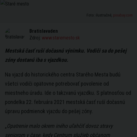
Foto: ilustračné,
pixabay.com
Bratislavaden
Zdroj:
www.staremesto.sk
Mestská časť ruší dočasnú výnimku. Vodiči sa do pešej
zóny dostanú iba s vjazdkou.
Na vjazd do historického centra Starého Mesta budú
všetci vodiči opätovne potrebovať povolenie od
miestneho úradu. Ide o takzvanú vjazdku. S platnosťou od
pondelka 22. februára 2021 mestská časť ruší dočasnú
úpravu podmienok vjazdu do pešej zóny.
„
Opatrenie malo okrem iného uľahčiť dovoz stravy
seniorom v čase, kedy Centrum služieb občanom