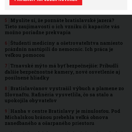
Kaliho v Bratislave vykradli, kým on bol s
rodinou na dovolenke
Myslíte si, že poznáte bratislavské jazerá?
Tieto zaujímavosti o ich vzniku či kapacite vás
možno poriadne prekvapia
Študenti medicíny a ošetrovateľstva namiesto
prázdnin nastúpili do nemocníc. Ich práca je
veľkou pomocou
Trnavské mýto má byť bezpečnejšie: Pribudli
ďalšie bezpečnostné kamery, nové osvetlenie aj
posilnené hliadky
Bratislavčanov vystrašil výbuch a plamene zo
Slovnaftu. Rafinéria vysvetlila, čo sa stalo a
upokojila obyvateľov
Hanba v centre Bratislavy je minulosťou. Pod
Michalskou bránou prebehla veľká obnova
zanedbaného a ošarpaného priestoru