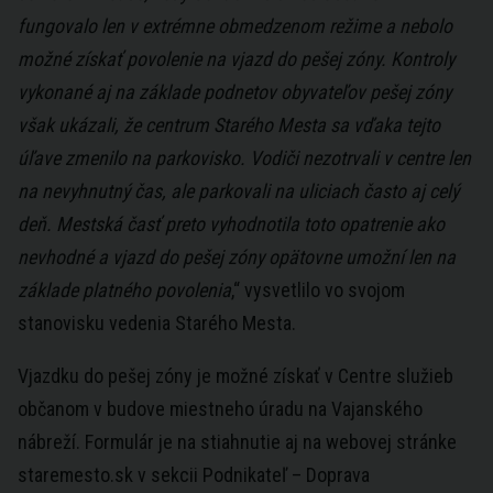
fungovalo len v extrémne obmedzenom režime a nebolo
možné získať povolenie na vjazd do pešej zóny. Kontroly
vykonané aj na základe podnetov obyvateľov pešej zóny
však ukázali, že centrum Starého Mesta sa vďaka tejto
úľave zmenilo na parkovisko. Vodiči nezotrvali v centre len
na nevyhnutný čas, ale parkovali na uliciach často aj celý
deň. Mestská časť preto vyhodnotila toto opatrenie ako
nevhodné a vjazd do pešej zóny opätovne umožní len na
základe platného povolenia
,“ vysvetlilo vo svojom
stanovisku vedenia Starého Mesta.
Vjazdku do pešej zóny je možné získať v Centre služieb
občanom v budove miestneho úradu na Vajanského
nábreží. Formulár je na stiahnutie aj na webovej stránke
staremesto.sk v sekcii Podnikateľ – Doprava