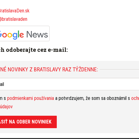
Š
Foto: HaZZ
oše
ratislavaDen.sk
nas
@bratislavaden
ve
ooku
,
Instagrame
alebo ich
odoberajte cez e-mail
.
T
bez
bez
ich odoberajte cez e-mail:
osv
B
a p
NÉ NOVINKY Z BRATISLAVY RAZ TÝŽDENNE:
S NA
vys
ob
hasiči
Hasičský a záchranný útvar hlavného
V
Bra
ím s
podmienkami používania
a potvrdzujem, že som sa oboznámil s
och
lavy
požiar Bratislava
láv
údajov
obm
Nahlásiť problém
ÁSIŤ NA ODBER NOVINIEK
min
pre
Y RAZ TÝŽDENNE: