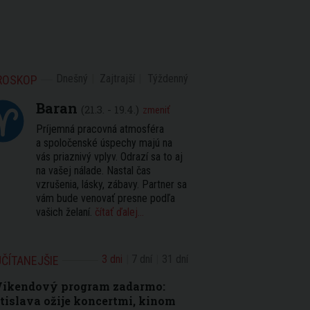
Dnešný
Zajtrajší
Týždenný
ROSKOP
Baran
(21.3. - 19.4.)
zmeniť
Príjemná pracovná atmosféra
a spoločenské úspechy majú na
vás priaznivý vplyv. Odrazí sa to aj
na vašej nálade. Nastal čas
vzrušenia, lásky, zábavy. Partner sa
vám bude venovať presne podľa
vašich želaní.
čítať ďalej...
3 dni
7 dní
31 dní
ČÍTANEJŠIE
Víkendový program zadarmo:
tislava ožije koncertmi, kinom