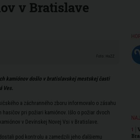
v v Bratislave
HO
Foto: HaZZ
ch kamiónov došlo v bratislavskej mestskej časti
á Ves.
sičského a záchranného zboru informovalo o zásahu
 hasičov pri požiari kamiónov. Išlo o požiar dvoch
NAJ
amiónov v Devínskej Novej Vsi v Bratislave.
Bra
dostali pod kontrolu a zamedzili jeho ďalšiemu