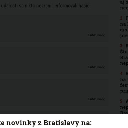
aj 
i udalosti sa nikto nezranil, informovali hasiči.
nen
F
na 
dis
pre
Foto: HaZZ
R
Štú
Bra
ne
Foto: HaZZ
B
na 
fes
pri
Foto: HaZZ
A
nep
Bra
rod
te novinky z Bratislavy na: