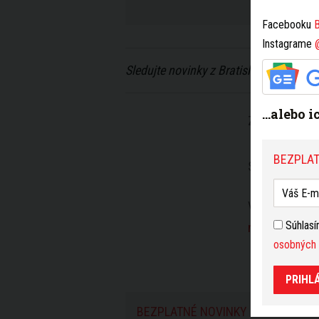
Facebooku
B
Instagrame
Sledujte novinky z Bratislavy na
Faceb
...alebo 
ZDIEĽAŤ
BEZPLAT
SLEDUJTE NÁ
VIAC K TÉME
Súhlas
mesta Bratis
osobných 
PRIHL
BEZPLATNÉ NOVINKY Z BRATISLAV