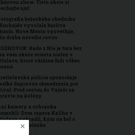
ohňovou show. Tieto akcie si
echajte ujsť
otografia bežeckého chodníka
Kuchajde vyvolala búrlivú
kusiu. Nové Mesto vysvetľuje,
čo dráha nevedie rovno
OZHOVOR: Rado z Nie je túra bez
ra vám ukáže miesta nielen v
tislave, ktoré väčšina ľudí vôbec
pozná
ratislavská polícia upozorňuje
veľké dopravné obmedzenia pre
tival: Pred cestou do Vajnôr sa
pravte na kolóny
ni kamery a ochranka
omohli: Dom rapera Kaliho v
tislave vykradli, kým on bol s
inou na dovolenke