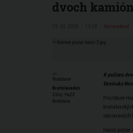
dvoch kamióno
19. 03. 2020
15:30
Nezaradené
K požiaru dvo
Devínska Nov
Bratislavaden
Zdroj:
HaZZ
Prezídium Ha
Bratislava
bratislavských
odstavených k
Hasiči požiar 