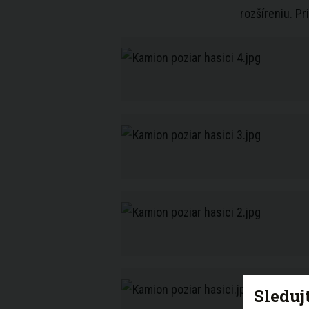
rozšíreniu. Pr
Sleduj