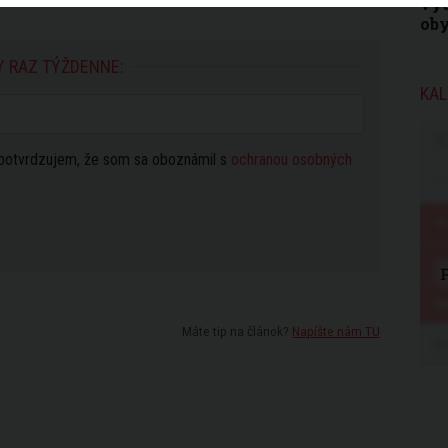
vys
ob
Y RAZ TÝŽDENNE:
KAL
potvrdzujem, že som sa oboznámil s
ochranou osobných
Máte tip na článok?
Napíšte nám TU