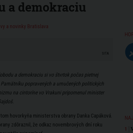
du a demokraciu
vy a novinky Bratislava
HO
SITA
lobodu a demokraciu si vo štvrtok počas pietnej
 Pamätníku popravených a umučených politických
zmu na cintoríne vo Vrakuni pripomenul minister
Gajdoš.
 tom hovorkyňa ministerstva obrany Danka Capáková.
NAJ
brany zdôraznil, že odkaz novembrových dní roku