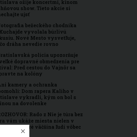
tislava ožije koncertmi, kinom
ohňovou show. Tieto akcie si
echajte ujsť
otografia bežeckého chodníka
Kuchajde vyvolala búrlivú
kusiu. Nové Mesto vysvetľuje,
čo dráha nevedie rovno
ratislavská polícia upozorňuje
veľké dopravné obmedzenia pre
tival: Pred cestou do Vajnôr sa
pravte na kolóny
ni kamery a ochranka
omohli: Dom rapera Kaliho v
tislave vykradli, kým on bol s
inou na dovolenke
OZHOVOR: Rado z Nie je túra bez
ra vám ukáže miesta nielen v
tislave, ktoré väčšina ľudí vôbec
pozná