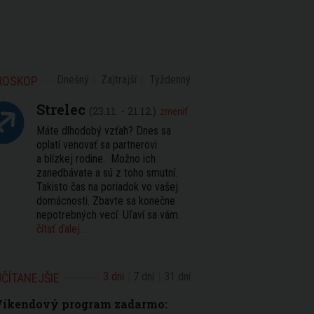
Dnešný
Zajtrajší
Týždenný
ROSKOP
Strelec
(23.11. - 21.12.)
zmeniť
Máte dlhodobý vzťah? Dnes sa
oplatí venovať sa partnerovi
a blízkej rodine. Možno ich
zanedbávate a sú z toho smutní.
Takisto čas na poriadok vo vašej
domácnosti. Zbavte sa konečne
nepotrebných vecí. Uľaví sa vám.
čítať ďalej...
3 dni
7 dní
31 dní
ČÍTANEJŠIE
Víkendový program zadarmo: