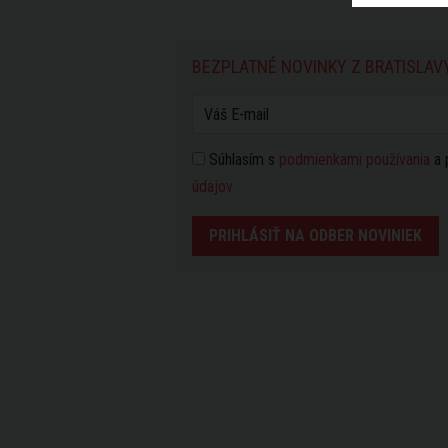
BEZPLATNÉ NOVINKY Z BRATISLAV
Súhlasím s
podmienkami používania
a 
údajov
PRIHLÁSIŤ NA ODBER NOVINIEK