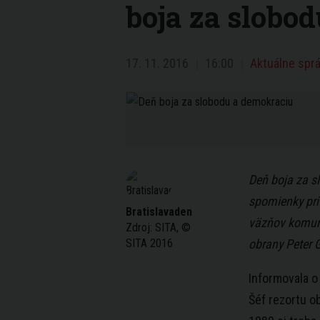
boja za slobo
17. 11. 2016
16:00
Aktuálne sprá
Deň boja za s
spomienky pri
Bratislavaden
väzňov komuni
Zdroj:
SITA, ©
SITA 2016
obrany Peter 
Informovala o
Šéf rezortu o