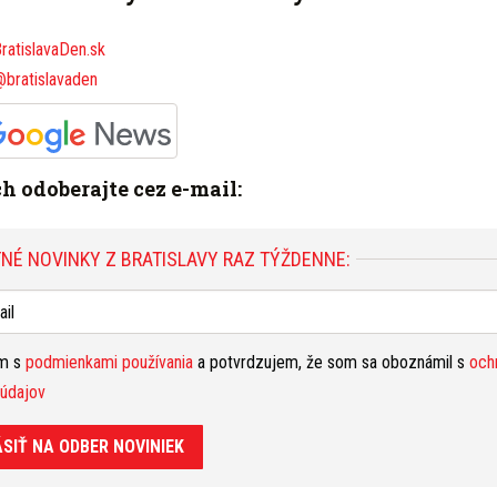
Š
ZOBRAZIŤ FOTOGALÉRIU K ČLÁNKU (11)
oše
ratislavaDen.sk
nas
@bratislavaden
11 fotiek v galérii
ve
P
Bra
ele
ich odoberajte cez e-mail:
ooku
,
Instagrame
alebo ich
odoberajte cez e-mail
.
zra
T
NÉ NOVINKY Z BRATISLAVY RAZ TÝŽDENNE:
bez
bez
osv
S NA
V
ím s
podmienkami používania
a potvrdzujem, že som sa oboznámil s
och
Bra
údajov
láv
17. november Bratislava
Deň boja za slobodu a
obm
ÁSIŤ NA ODBER NOVINIEK
a p
Nahlásiť problém