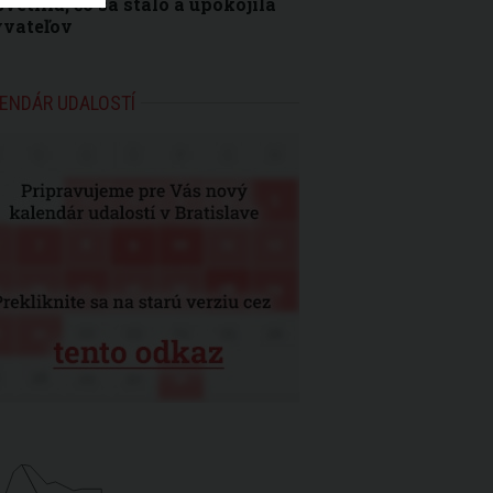
vetlila, čo sa stalo a upokojila
yvateľov
ENDÁR UDALOSTÍ