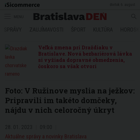
štvrtok 6. august
MENU
SPRÁVY
ZAUJÍMAVOSTI
ŠPORT
KULTÚRA
HOROSK
Veľká zmena pri Draždiaku v
Bratislave. Nová bezbariérová lávka
si vyžiada dopravné obmedzenia,
čoskoro sa však otvorí
Foto: V Ružinove myslia na ježkov:
Pripravili im takéto domčeky,
nájdu v nich celoročný úkryt
28. 01. 2023
09:00
Aktuálne správy a novinky Bratislava