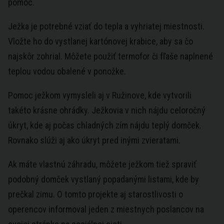
pomoc.
Ježka je potrebné vziať do tepla a vyhriatej miestnosti.
Vložte ho do vystlanej kartónovej krabice, aby sa čo
najskôr zohrial. Môžete použiť termofor či fľaše naplnené
teplou vodou obalené v ponožke.
Pomoc ježkom vymysleli aj v Ružinove, kde vytvorili
takéto krásne ohrádky. Ježkovia v nich nájdu celoročný
úkryt, kde aj počas chladných zím nájdu teplý domček.
Rovnako slúži aj ako úkryt pred inými zvieratami.
Ak máte vlastnú záhradu, môžete ježkom tiež spraviť
podobný domček vystlaný popadanými listami, kde by
prečkal zimu. O tomto projekte aj starostlivosti o
operencov informoval jeden z miestnych poslancov na