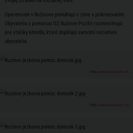
svojej stránke na sociálnej sieti.
Operencom v Ružinove pomáhajú v zime s prikrmovaním.
Obyvatelia s pomocou OZ Ružinov Pozitív rozmiestňujú
pre vtáčiky kŕmidlá, ktoré dopĺňajú samotní iniciatívni
obyvatelia.
Foto:
www.facebook.com
Foto:
www.facebook.com