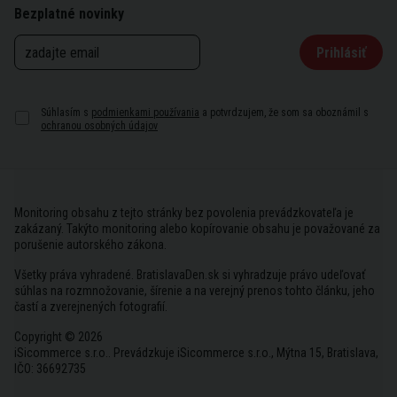
Bezplatné novinky
Prihlásiť
Súhlasím s
podmienkami používania
a potvrdzujem, že som sa oboznámil s
ochranou osobných údajov
Monitoring obsahu z tejto stránky bez povolenia prevádzkovateľa je
zakázaný. Takýto monitoring alebo kopírovanie obsahu je považované za
porušenie autorského zákona.
Všetky práva vyhradené. BratislavaDen.sk si vyhradzuje právo udeľovať
súhlas na rozmnožovanie, šírenie a na verejný prenos tohto článku, jeho
častí a zverejnených fotografií.
Copyright © 2026
iSicommerce s.r.o.. Prevádzkuje iSicommerce s.r.o., Mýtna 15, Bratislava,
IČO: 36692735