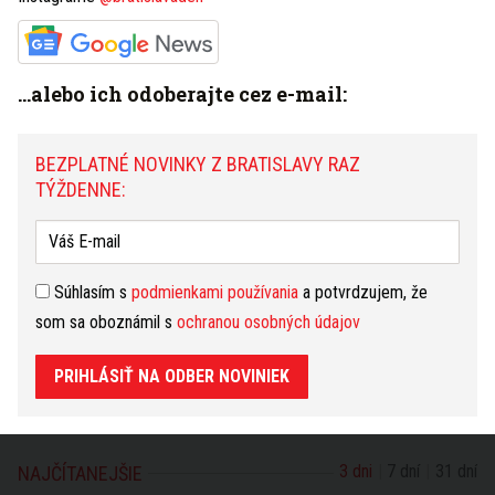
Máte tip na článok?
Napíšte nám TU
...alebo ich odoberajte cez e-mail:
BEZPLATNÉ NOVINKY Z BRATISLAVY RAZ
HOROSKOP
TÝŽDENNE:
Dnešný
Zajtrajší
Týždenný
Kozorožec
(22.12. - 20.1.)
zmeniť
Budete sa zaoberať maličkosťami a vyhýbať sa
Súhlasím s
podmienkami používania
a potvrdzujem, že
riešeniu závažných problémov. Ak sa dnes objavia,
som sa oboznámil s
ochranou osobných údajov
budete sa ich snažiť vyriešiť prostredníctvom
druhých. Nevnucujte však iným svoje názory.
Najlepšie urobíte, ak necháte pracovať každého na
PRIHLÁSIŤ NA ODBER NOVINIEK
jeho pies
čítať ďalej...
3 dni
7 dní
31 dní
NAJČÍTANEJŠIE