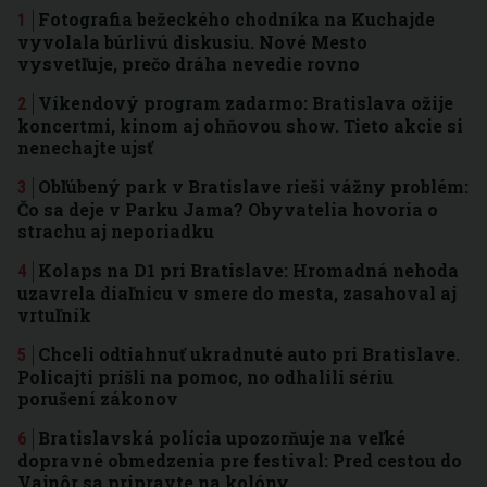
Fotografia bežeckého chodníka na Kuchajde
vyvolala búrlivú diskusiu. Nové Mesto
vysvetľuje, prečo dráha nevedie rovno
Víkendový program zadarmo: Bratislava ožije
koncertmi, kinom aj ohňovou show. Tieto akcie si
nenechajte ujsť
Obľúbený park v Bratislave rieši vážny problém:
Čo sa deje v Parku Jama? Obyvatelia hovoria o
strachu aj neporiadku
Kolaps na D1 pri Bratislave: Hromadná nehoda
uzavrela diaľnicu v smere do mesta, zasahoval aj
vrtuľník
Chceli odtiahnuť ukradnuté auto pri Bratislave.
Policajti prišli na pomoc, no odhalili sériu
porušení zákonov
Bratislavská polícia upozorňuje na veľké
dopravné obmedzenia pre festival: Pred cestou do
Vajnôr sa pripravte na kolóny