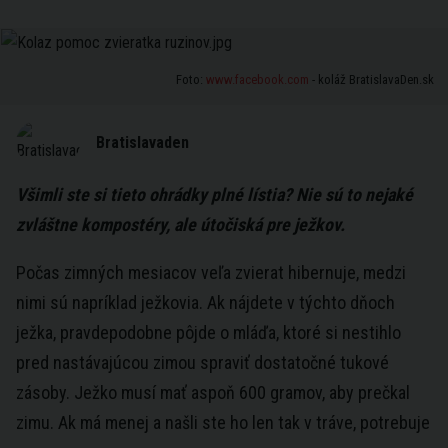
Foto:
www.facebook.com
- koláž BratislavaDen.sk
Bratislavaden
Všimli ste si tieto ohrádky plné lístia? Nie sú to nejaké
zvláštne kompostéry, ale útočiská pre ježkov.
Počas zimných mesiacov veľa zvierat hibernuje, medzi
nimi sú napríklad ježkovia. Ak nájdete v týchto dňoch
ježka, pravdepodobne pôjde o mláďa, ktoré si nestihlo
pred nastávajúcou zimou spraviť dostatočné tukové
zásoby. Ježko musí mať aspoň 600 gramov, aby prečkal
zimu. Ak má menej a našli ste ho len tak v tráve, potrebuje