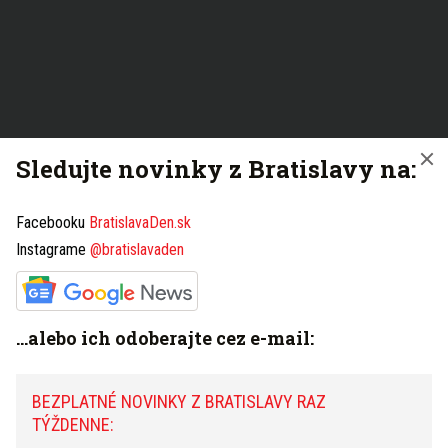
Sledujte novinky z Bratislavy na:
Facebooku
BratislavaDen.sk
Instagrame
@bratislavaden
...alebo ich odoberajte cez e-mail:
BEZPLATNÉ NOVINKY Z BRATISLAVY RAZ
TÝŽDENNE: