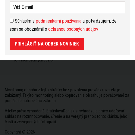
Súhlasím s
podmienkami používania
a potvrdzujem, že
Bezplatné novinky
som sa oboznámil s
ochranou osobných údajov
Prihlásiť
PRIHLÁSIŤ NA ODBER NOVINIEK
Súhlasím s
podmienkami používania
a potvrdzujem, že som sa oboznámil s
ochranou osobných údajov
Monitoring obsahu z tejto stránky bez povolenia prevádzkovateľa je
zakázaný. Takýto monitoring alebo kopírovanie obsahu je považované za
porušenie autorského zákona.
Všetky práva vyhradené. BratislavaDen.sk si vyhradzuje právo udeľovať
súhlas na rozmnožovanie, šírenie a na verejný prenos tohto článku, jeho
častí a zverejnených fotografií.
Copyright © 2026