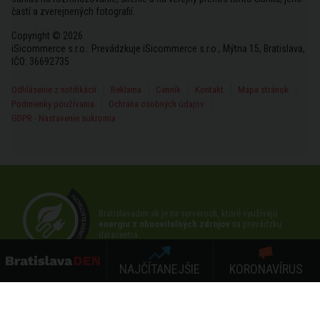
častí a zverejnených fotografií.
Copyright © 2026
iSicommerce s.r.o.. Prevádzkuje iSicommerce s.r.o., Mýtna 15, Bratislava,
IČO: 36692735
Odhlásenie z notifikácií
Reklama
Cenník
Kontakt
Mapa stránok
Podmienky používania
Ochrana osobných údajov
GDPR - Nastavenie sukromia
Bratislavaden.sk je na serveroch, ktoré využívajú
energiu z obnoviteľných zdrojov
na prevádzku
datacentra.
NAJČÍTANEJŠIE
KORONAVÍRUS