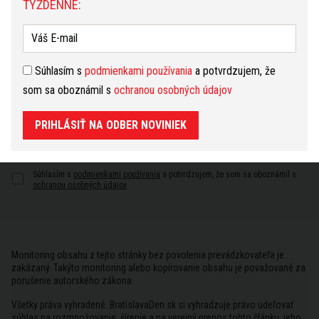
TÝŽDENNE:
Súhlasím s
podmienkami používania
a potvrdzujem, že
som sa oboznámil s
ochranou osobných údajov
Bezplatné novinky
PRIHLÁSIŤ NA ODBER NOVINIEK
Prihlásiť
Súhlasím s
podmienkami používania
a potvrdzujem, že som sa oboznámil s
ochranou osobných údajov
Monitoring obsahu z tejto stránky bez povolenia prevádzkovateľa je
zakázaný. Takýto monitoring alebo kopírovanie obsahu je považované za
porušenie autorského zákona.
Všetky práva vyhradené. BratislavaDen.sk si vyhradzuje právo udeľovať
súhlas na rozmnožovanie, šírenie a na verejný prenos tohto článku, jeho