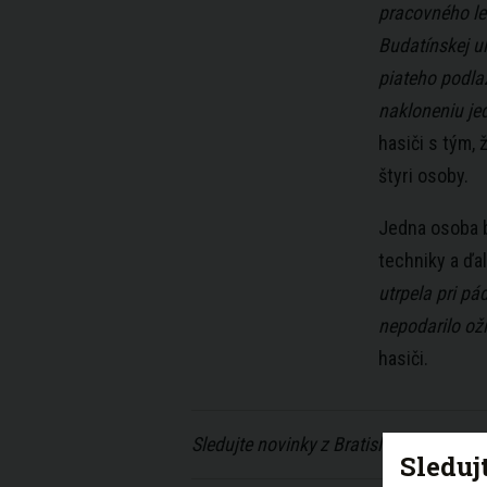
pracovného le
Budatínskej ul
piateho podla
nakloneniu jed
hasiči s tým,
štyri osoby.
Jedna osoba b
techniky a ďal
utrpela pri pá
nepodarilo ož
hasiči.
Sledujte novinky z Bratislavy na
Faceb
Sleduj