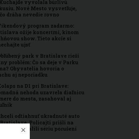
Kuchajde vyvolala búrlivú
kusiu. Nové Mesto vysvetľuje,
čo dráha nevedie rovno
Víkendový program zadarmo:
tislava ožije koncertmi, kinom
ohňovou show. Tieto akcie si
echajte ujsť
bľúbený park v Bratislave rieši
ny problém: Čo sa deje v Parku
a? Obyvatelia hovoria o
achu aj neporiadku
olaps na D1 pri Bratislave:
madná nehoda uzavrela diaľnicu
mere do mesta, zasahoval aj
uľník
hceli odtiahnuť ukradnuté auto
 Bratislave. Policajti prišli na
oc, no odhalili sériu porušení
konov