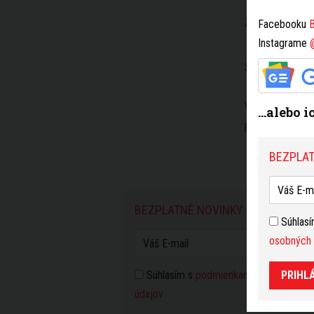
ZDIEĽAŤ
Facebooku
B
Instagrame
SLEDUJTE NÁ
VIAC K TÉME
...alebo 
Bratislavy
BEZPLAT
BEZPLATNÉ NOVINKY Z BRATISLAV
Súhlas
osobných 
Súhlasím s
podmienkami používania
PRIHL
a 
údajov