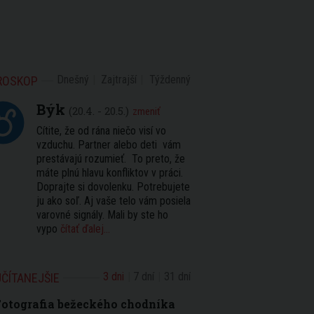
Dnešný
Zajtrajší
Týždenný
ROSKOP
Býk
(20.4. - 20.5.)
zmeniť
Cítite, že od rána niečo visí vo
vzduchu. Partner alebo deti vám
prestávajú rozumieť. To preto, že
máte plnú hlavu konfliktov v práci.
Doprajte si dovolenku. Potrebujete
ju ako soľ. Aj vaše telo vám posiela
varovné signály. Mali by ste ho
vypo
čítať ďalej...
3 dni
7 dní
31 dní
ČÍTANEJŠIE
otografia bežeckého chodníka