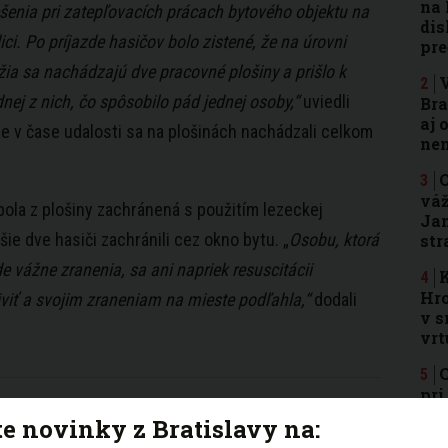
na 
šenia pri zatepľovacích prácach bytového objektu na
dis
ici. Po príjazde hasičov bolo zistené, že na úrovni
pre
žia sa nachádzajú dve pracovné plošiny a prišlo k
nej z nich, čo spôsobilo pád jednej osoby,“
uviedli
Bra
aj 
 že v čase udalosti sa na plošinách nachádzali celkom
nen
O
váž
ola z plošiny zachránená s použitím lezeckej
Jam
šie dve hasiči zachránili cez okno bytu. „
Osobu, ktorá
str
de vážne zranenia, sa ani napriek resuscitácii
K
Hro
iviť a svojim zraneniam na mieste podľahla,“
dodali
v s
vrt
C
pri
ooku
,
Instagrame
alebo ich
odoberajte cez e-mail
.
pom
te novinky z Bratislavy na:
zá