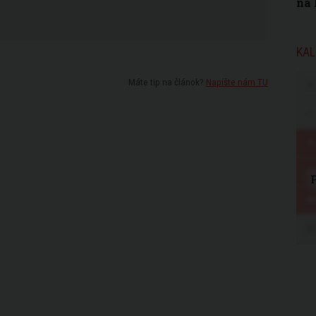
na 
KAL
Máte tip na článok?
Napíšte nám TU