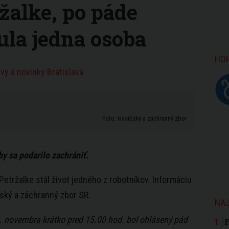
ržalke, po páde
ula jedna osoba
HO
vy a novinky Bratislava
Foto: Hasičský a záchranný zbor
by sa podarilo zachrániť.
Petržalke stál život jedného z robotníkov. Informáciu
čský a záchranný zbor SR.
NAJ
8. novembra krátko pred 15.00 hod. bol ohlásený pád
F