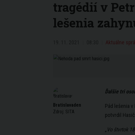
tragédií v Pet
lešenia zahyn
19. 11. 2021
08:30
Aktuálne sprá
Ďalšie tri oso
Bratislavaden
Pád lešenia v 
Zdroj:
SITA
potvrdil Hasi
„
Vo štvrtok 1