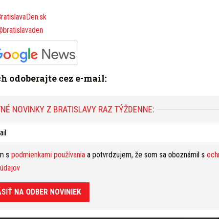
B
ratislavaDen.sk
na 
@bratislavaden
fes
pri
S NA
P
Bra
Hasičský a záchranný útvar hlavného mesta
ich odoberajte cez e-mail:
ele
zra
nehoda
smrť
tragédia
A
NÉ NOVINKY Z BRATISLAVY RAZ TÝŽDENNE:
Nahlásiť problém
nep
Bra
rod
Y RAZ TÝŽDENNE:
V
ím s
podmienkami používania
a potvrdzujem, že som sa oboznámil s
och
Bra
údajov
láv
obm
ÁSIŤ NA ODBER NOVINIEK
potvrdzujem, že som sa oboznámil s
ochranou osobných
age