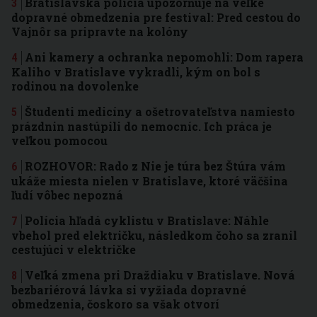
Bratislavská polícia upozorňuje na veľké
dopravné obmedzenia pre festival: Pred cestou do
Vajnôr sa pripravte na kolóny
Ani kamery a ochranka nepomohli: Dom rapera
Kaliho v Bratislave vykradli, kým on bol s
rodinou na dovolenke
Študenti medicíny a ošetrovateľstva namiesto
prázdnin nastúpili do nemocníc. Ich práca je
veľkou pomocou
ROZHOVOR: Rado z Nie je túra bez Štúra vám
ukáže miesta nielen v Bratislave, ktoré väčšina
ľudí vôbec nepozná
Polícia hľadá cyklistu v Bratislave: Náhle
vbehol pred električku, následkom čoho sa zranil
cestujúci v električke
Veľká zmena pri Draždiaku v Bratislave. Nová
bezbariérová lávka si vyžiada dopravné
obmedzenia, čoskoro sa však otvorí