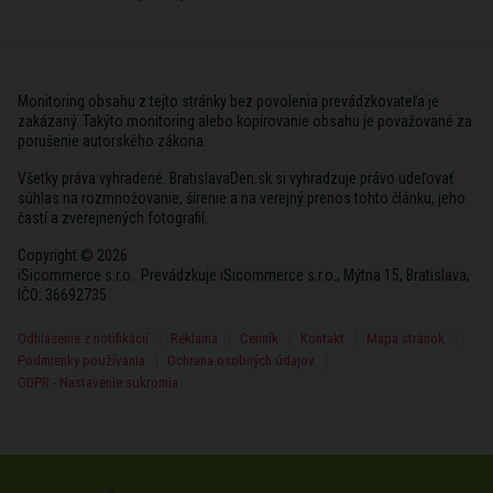
Monitoring obsahu z tejto stránky bez povolenia prevádzkovateľa je
zakázaný. Takýto monitoring alebo kopírovanie obsahu je považované za
porušenie autorského zákona.
Všetky práva vyhradené. BratislavaDen.sk si vyhradzuje právo udeľovať
súhlas na rozmnožovanie, šírenie a na verejný prenos tohto článku, jeho
častí a zverejnených fotografií.
Copyright © 2026
iSicommerce s.r.o.. Prevádzkuje iSicommerce s.r.o., Mýtna 15, Bratislava,
IČO: 36692735
Odhlásenie z notifikácií
Reklama
Cenník
Kontakt
Mapa stránok
Podmienky používania
Ochrana osobných údajov
GDPR - Nastavenie sukromia