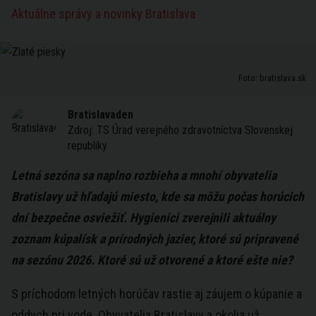
Aktuálne správy a novinky Bratislava
Foto: bratislava.sk
Bratislavaden
Zdroj:
TS Úrad verejného zdravotníctva Slovenskej
republiky
Letná sezóna sa naplno rozbieha a mnohí obyvatelia
Bratislavy už hľadajú miesto, kde sa môžu počas horúcich
dní bezpečne osviežiť. Hygienici zverejnili aktuálny
zoznam kúpalísk a prírodných jazier, ktoré sú pripravené
na sezónu 2026. Ktoré sú už otvorené a ktoré ešte nie?
S príchodom letných horúčav rastie aj záujem o kúpanie a
oddych pri vode. Obyvatelia Bratislavy a okolia už