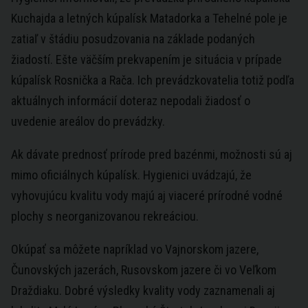
Kuchajda a letných kúpalísk Matadorka a Tehelné pole je
zatiaľ v štádiu posudzovania na základe podaných
žiadostí. Ešte väčším prekvapením je situácia v prípade
kúpalísk Rosnička a Rača. Ich prevádzkovatelia totiž podľa
aktuálnych informácií doteraz nepodali žiadosť o
uvedenie areálov do prevádzky.
Ak dávate prednosť prírode pred bazénmi, možnosti sú aj
mimo oficiálnych kúpalísk. Hygienici uvádzajú, že
vyhovujúcu kvalitu vody majú aj viaceré prírodné vodné
plochy s neorganizovanou rekreáciou.
Okúpať sa môžete napríklad vo Vajnorskom jazere,
Čunovských jazerách, Rusovskom jazere či vo Veľkom
Draždiaku. Dobré výsledky kvality vody zaznamenali aj