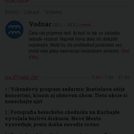
HOROSKOP
Dnešný
Zajtrajší
Týždenný
Vodnár
(21.1. - 18.2.)
zmeniť
Čaká vás príjemný deň. Aj keď to tak zo začiatku
nebude vyzerať. Napriek tomu dnes nič dôležité
neplánujte. Mohli by ste prehliadnuť podstatnú vec,
ktorá vaše plány nasmeruje nechceným smerom.
čítať
ďalej...
3 dni
7 dní
31 dní
NAJČÍTANEJŠIE
Víkendový program zadarmo: Bratislava ožije
koncertmi, kinom aj ohňovou show. Tieto akcie si
nenechajte ujsť
Fotografia bežeckého chodníka na Kuchajde
vyvolala búrlivú diskusiu. Nové Mesto
vysvetľuje, prečo dráha nevedie rovno