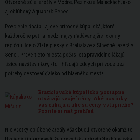
Otvorené sú aj areály v Modre, Pezinku a Malackách, ako
aj obľúbený Aquapark Senec.
Povolenie dostali aj dve prírodné kúpaliská, ktoré
každoročne patria medzi najvyhľadávanejšie lokality
regiónu. Ide o Zlaté piesky v Bratislave a Slnečné jazerá v
Senci. Práve tieto miesta počas leta pravidelne lákajú
tisíce návštevníkov, ktorí hľadajú oddych pri vode bez
potreby cestovať ďaleko od hlavného mesta.
Bratislavské kúpaliská postupne
otvárajú svoje brány. Aké novinky
vás čakajú a aké sú ceny vstupného?
Pozrite si náš prehľad
Nie všetky obľúbené areály však budú otvorené okamžite.
Hygienici informovali, že prevádzka prírodného kúpaliska