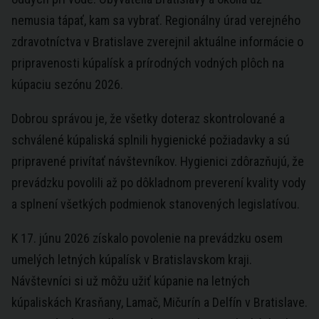
nemusia tápať, kam sa vybrať. Regionálny úrad verejného
zdravotníctva v Bratislave zverejnil aktuálne informácie o
pripravenosti kúpalísk a prírodných vodných plôch na
kúpaciu sezónu 2026.
Dobrou správou je, že všetky doteraz skontrolované a
schválené kúpaliská splnili hygienické požiadavky a sú
pripravené privítať návštevníkov. Hygienici zdôrazňujú, že
prevádzku povolili až po dôkladnom preverení kvality vody
a splnení všetkých podmienok stanovených legislatívou.
K 17. júnu 2026 získalo povolenie na prevádzku osem
umelých letných kúpalísk v Bratislavskom kraji.
Návštevníci si už môžu užiť kúpanie na letných
kúpaliskách Krasňany, Lamač, Mičurín a Delfín v Bratislave.