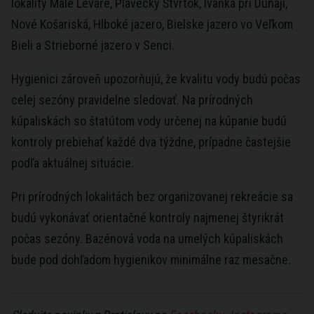
lokality Malé Leváre, Plavecký Štvrtok, Ivanka pri Dunaji,
Nové Košariská, Hlboké jazero, Bielske jazero vo Veľkom
Bieli a Strieborné jazero v Senci.
Hygienici zároveň upozorňujú, že kvalitu vody budú počas
celej sezóny pravidelne sledovať. Na prírodných
kúpaliskách so štatútom vody určenej na kúpanie budú
kontroly prebiehať každé dva týždne, prípadne častejšie
podľa aktuálnej situácie.
Pri prírodných lokalitách bez organizovanej rekreácie sa
budú vykonávať orientačné kontroly najmenej štyrikrát
počas sezóny. Bazénová voda na umelých kúpaliskách
bude pod dohľadom hygienikov minimálne raz mesačne.