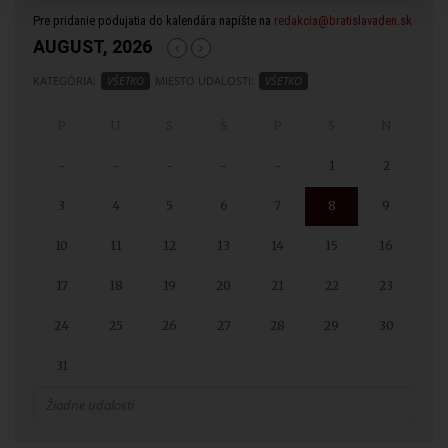
Pre pridanie podujatia do kalendára napíšte na
redakcia@bratislavaden.sk
AUGUST, 2026
KATEGÓRIA:
VŠETKO
MIESTO UDALOSTI:
VŠETKO
-
-
-
-
-
1
2
3
4
5
6
7
8
9
10
11
12
13
14
15
16
17
18
19
20
21
22
23
24
25
26
27
28
29
30
31
Žiadne udalosti