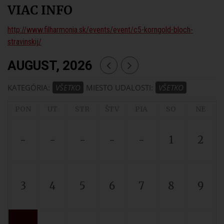
VIAC INFO
http://www.filharmonia.sk/events/event/c5-korngold-bloch-
stravinskij/
AUGUST, 2026
KATEGÓRIA:
VŠETKO
MIESTO UDALOSTI:
VŠETKO
PON
UT
STR
ŠTV
PIA
SO
NE
-
-
-
-
-
1
2
3
4
5
6
7
8
9