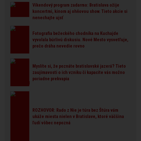
Víkendový program zadarmo: Bratislava ožije
koncertmi, kinom aj ohňovou show. Tieto akcie si
nenechajte ujsť
Fotografia bežeckého chodníka na Kuchajde
vyvolala búrlivú diskusiu. Nové Mesto vysvetľuje,
prečo dráha nevedie rovno
Myslíte si, že poznáte bratislavské jazerá? Tieto
zaujímavosti o ich vzniku či kapacite vás možno
poriadne prekvapia
ROZHOVOR: Rado z Nie je túra bez Štúra vám
ukáže miesta nielen v Bratislave, ktoré väčšina
ľudí vôbec nepozná