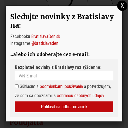
Sledujte novinky z Bratislavy
na:
Facebooku
BratislavaDen.sk
Instagrame
@bratislavaden
...alebo ich odoberajte cez e-mail:
Bezplatné novinky z Bratislavy raz týždenne:
Súhlasím s
podmienkami používania
a potvrdzujem,
že som sa oboznámil s
ochranou osobných údajov
Prihlásiť na odber noviniek
Podujatia