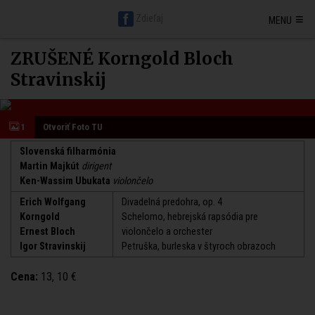
Hlavná stránka BratislavaDen.sk
Petržalka
Staré mesto
≡
Zdieľaj
MENU
Nové mesto
Ružinov
Karlova ves
Vrakuňa
Podunajské Biskupice
Rača
Vajnory
Dúbravka
Lamač
Devín
Devínska Nová Ves
Záhorská Bystrica
Jarovce
Čunovo
Rusovce
Svätý jur
Stupava
ZRUŠENÉ Korngold Bloch
Senec
Malacky
Pezinok
Modra
Stravinskij
1
Otvoriť Foto TU
Slovenská filharmónia
Martin Majkút
dirigent
Ken-Wassim Ubukata
violončelo
Erich Wolfgang
Divadelná predohra, op. 4
Korngold
Schelomo, hebrejská rapsódia pre
Ernest Bloch
violončelo a orchester
Igor Stravinskij
Petruška, burleska v štyroch obrazoch
Cena:
13, 10 €