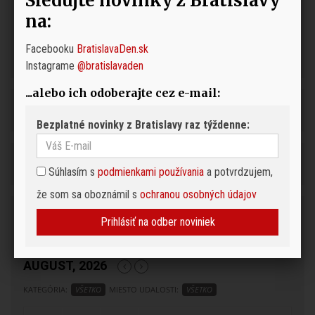
Sledujte novinky z Bratislavy
na:
Facebooku
BratislavaDen.sk
Instagrame
@bratislavaden
...alebo ich odoberajte cez e-mail:
Bezplatné novinky z Bratislavy raz týždenne:
Súhlasím s
podmienkami používania
a potvrdzujem,
že som sa oboznámil s
ochranou osobných údajov
Podujatia
Prihlásiť na odber noviniek
Pre pridanie podujatia do kalendára napíšte na
redakcia@bratislavaden.sk
AUGUST, 2026
KATEGÓRIA:
VŠETKO
MIESTO UDALOSTI:
VŠETKO