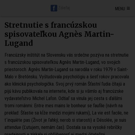
Hlavná stránka BratislavaDen.sk
Petržalka
Staré mesto
≡
Zdieľaj
MENU
Nové mesto
Ružinov
Karlova ves
Vrakuňa
Podunajské Biskupice
Rača
Vajnory
Dúbravka
Lamač
Devín
Devínska Nová Ves
Záhorská Bystrica
Jarovce
Čunovo
Rusovce
Svätý jur
Stupava
Stretnutie s francúzskou
Senec
Malacky
Pezinok
Modra
spisovateľkou Agnès Martin-
Lugand
Francúzsky inštitút na Slovensku vás srdečne pozýva na stretnutie
s francúzskou spisovateľkou Agnès Martin-Lugand, vo svojich
priestoroch. Agnès Martin-Lugand sa narodila v roku 1979 v Saint-
Malo v Bretónsku. Vyštudovala psychológiu a šesť rokov pracovala
ako klinická psychologička. Svoj prvý román Šťastní ľudia čítajú a
pijú kávu publikovala na internete, kde si ju všimlo aj francúzske
vydavateľstvo Michel Lafon. Odtiaľ sa vinula jej cesta s ďalšími
tromi románmi: Entre mes mains le bonheur se faufile (návrh na
preklad: Šťastie sa kĺže medzi mojimi rukami), La vie est facile, ne
t´inquiète pas (Život je ľahký, nerob si starosti) a Désolée, je suis
attendue (Ľutujem, nemám čas). Dostala sa na vysoké rebríčky
predajnosti a získala si obľúbenosť aj medzi čitateľmi.