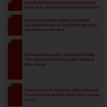
Bratislavská Hlavná stanica bola kedysi ozdobou
mesta. Viete, ako vyzerala pred veľkou premenou?
Fotografia bežeckého chodníka na Kuchajde
vyvolala búrlivú diskusiu. Nové Mesto vysvetľuje,
prečo dráha nevedie rovno
Bratislava ukrýva miesta s nádhernými výhľadmi.
Tieto zákutia možno ani nepoznáte a mnohé sú
úplne zadarmo
Dráma na priecestí v Bratislave: Cyklista ignoroval
červené svetlo aj spustené závory, vlak ho zachytil
a zrazil