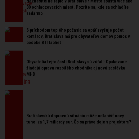
Neznesiteľné teplo v Bratislave? Mesto spúšťa viac ako
30 ochladzovacích miest. Pozrite sa, kde sa schladíte
zadarmo
S príchodom teplého počasia sa opäť zvyšuje počet
komárov, Bratislava má pre obyvateľov domov pomoc v
podobe BTI tabliet
Obyvatelia tejto časti Bratislavy sú zúfalí: Opakovane
žiadajú opravu rozbitého chodníka aj novú zastávku
MHD
Bratislavskú dopravnú situáciu môže odľahčiť nový
tunel za 1,7 miliardy eur. Čo sa práve deje s projektom?