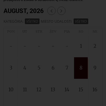
AUGUST, 2026
KATEGÓRIA:
VŠETKO
MIESTO UDALOSTI:
VŠETKO
PON
UT
STR
ŠTV
PIA
SO
NE
-
-
-
-
-
1
2
3
4
5
6
7
8
9
10
11
12
13
14
15
16