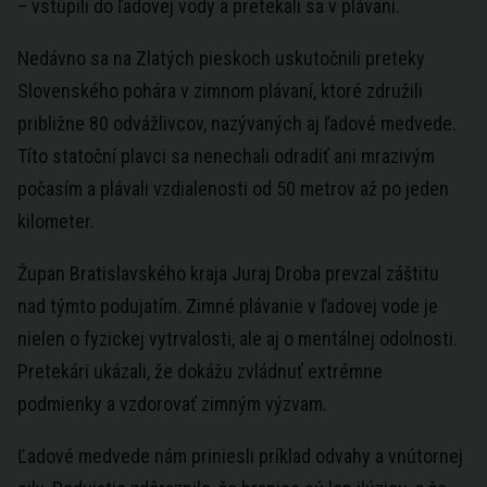
– vstúpili do ľadovej vody a pretekali sa v plávaní.
Nedávno sa na Zlatých pieskoch uskutočnili preteky
Slovenského pohára v zimnom plávaní, ktoré združili
približne 80 odvážlivcov, nazývaných aj ľadové medvede.
Títo statoční plavci sa nenechali odradiť ani mrazivým
počasím a plávali vzdialenosti od 50 metrov až po jeden
kilometer.
Župan Bratislavského kraja Juraj Droba prevzal záštitu
nad týmto podujatím. Zimné plávanie v ľadovej vode je
nielen o fyzickej vytrvalosti, ale aj o mentálnej odolnosti.
Pretekári ukázali, že dokážu zvládnuť extrémne
podmienky a vzdorovať zimným výzvam.
Ľadové medvede nám priniesli príklad odvahy a vnútornej