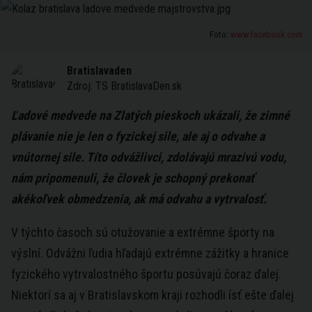
Foto:
www.facebook.com
Bratislavaden
Zdroj:
TS BratislavaDen.sk
Ľadové medvede na Zlatých pieskoch ukázali, že zimné
plávanie nie je len o fyzickej sile, ale aj o odvahe a
vnútornej sile. Títo odvážlivci, zdolávajú mrazivú vodu,
nám pripomenuli, že človek je schopný prekonať
akékoľvek obmedzenia, ak má odvahu a vytrvalosť.
V týchto časoch sú otužovanie a extrémne športy na
výslní. Odvážni ľudia hľadajú extrémne zážitky a hranice
fyzického vytrvalostného športu posúvajú čoraz ďalej.
Niektorí sa aj v Bratislavskom kraji rozhodli ísť ešte ďalej