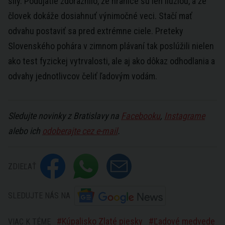
sily. Podujatie zdôraznilo, že hranice sú len ilúziou, a že
človek dokáže dosiahnuť výnimočné veci. Stačí mať
odvahu postaviť sa pred extrémne ciele. Preteky
Slovenského pohára v zimnom plávaní tak poslúžili nielen
ako test fyzickej vytrvalosti, ale aj ako dôkaz odhodlania a
odvahy jednotlivcov čeliť ľadovým vodám.
Sledujte novinky z Bratislavy na
Facebooku
,
Instagrame
alebo ich
odoberajte cez e-mail
.
ZDIEĽAŤ
SLEDUJTE NÁS NA
Kúpalisko Zlaté piesky
Ľadové medvede
VIAC K TÉME