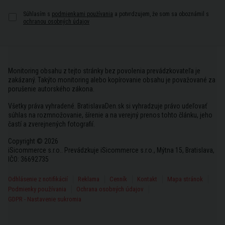
Súhlasím s
podmienkami používania
a potvrdzujem, že som sa oboznámil s
ochranou osobných údajov
Monitoring obsahu z tejto stránky bez povolenia prevádzkovateľa je
zakázaný. Takýto monitoring alebo kopírovanie obsahu je považované za
porušenie autorského zákona.
Všetky práva vyhradené. BratislavaDen.sk si vyhradzuje právo udeľovať
súhlas na rozmnožovanie, šírenie a na verejný prenos tohto článku, jeho
častí a zverejnených fotografií.
Copyright © 2026
iSicommerce s.r.o.. Prevádzkuje iSicommerce s.r.o., Mýtna 15, Bratislava,
IČO: 36692735
Odhlásenie z notifikácií
Reklama
Cenník
Kontakt
Mapa stránok
Podmienky používania
Ochrana osobných údajov
GDPR - Nastavenie sukromia