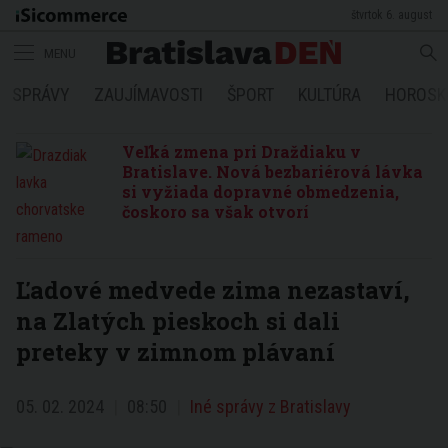
štvrtok 6. august
MENU
SPRÁVY
ZAUJÍMAVOSTI
ŠPORT
KULTÚRA
HOROSK
Veľká zmena pri Draždiaku v
Bratislave. Nová bezbariérová lávka
si vyžiada dopravné obmedzenia,
čoskoro sa však otvorí
Ľadové medvede zima nezastaví,
na Zlatých pieskoch si dali
preteky v zimnom plávaní
05. 02. 2024
08:50
Iné správy z Bratislavy