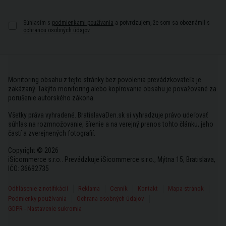
Súhlasím s
podmienkami používania
a potvrdzujem, že som sa oboznámil s
ochranou osobných údajov
Monitoring obsahu z tejto stránky bez povolenia prevádzkovateľa je
zakázaný. Takýto monitoring alebo kopírovanie obsahu je považované za
porušenie autorského zákona.
Všetky práva vyhradené. BratislavaDen.sk si vyhradzuje právo udeľovať
súhlas na rozmnožovanie, šírenie a na verejný prenos tohto článku, jeho
častí a zverejnených fotografií.
Copyright © 2026
iSicommerce s.r.o.. Prevádzkuje iSicommerce s.r.o., Mýtna 15, Bratislava,
IČO: 36692735
Odhlásenie z notifikácií
Reklama
Cenník
Kontakt
Mapa stránok
Podmienky používania
Ochrana osobných údajov
GDPR - Nastavenie sukromia