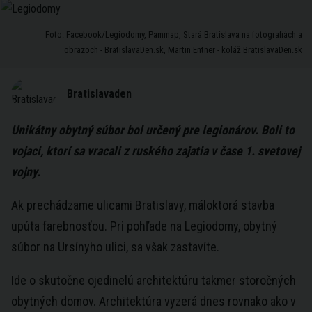
Foto: Facebook/Legiodomy, Pammap, Stará Bratislava na fotografiách a
obrazoch - BratislavaDen.sk, Martin Entner - koláž BratislavaDen.sk
Bratislavaden
Unikátny obytný súbor bol určený pre legionárov. Boli to
vojaci, ktorí sa vracali z ruského zajatia v čase 1. svetovej
vojny.
Ak prechádzame ulicami Bratislavy, máloktorá stavba
upúta farebnosťou. Pri pohľade na Legiodomy, obytný
súbor na Ursínyho ulici, sa však zastavíte.
Ide o skutočne ojedinelú architektúru takmer storočných
obytných domov. Architektúra vyzerá dnes rovnako ako v