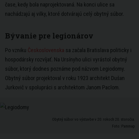
čase, kedy bola naprojektovaná. Na konci ulice sa
nachádzajú aj vilky, ktoré dotvárajú celý obytný súbor.
Bývanie pre legionárov
Po vzniku
Československa
sa začala Bratislava politicky i
hospodársky rozvíjať. Na Ursínyho ulici vyrástol obytný
súbor, ktorý dodnes poznáme pod názvom Legiodomy.
Obytný súbor projektoval v roku 1923 architekt Dušan
Jurkovič v spolupráci s architektom Janom Paclom.
Obytný súbor vo výstavbe v 20. rokoch 20. storočia.
Foto: Pammap