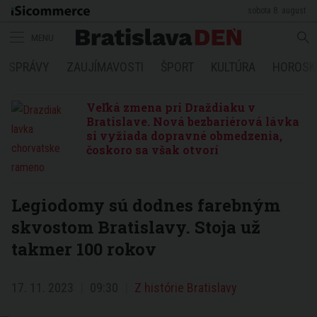
sobota 8. august
MENU
SPRÁVY
ZAUJÍMAVOSTI
ŠPORT
KULTÚRA
HOROSK
Veľká zmena pri Draždiaku v
Bratislave. Nová bezbariérová lávka
si vyžiada dopravné obmedzenia,
čoskoro sa však otvorí
Legiodomy sú dodnes farebným
skvostom Bratislavy. Stoja už
takmer 100 rokov
17. 11. 2023
09:30
Z histórie Bratislavy