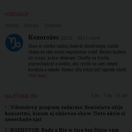
HOROSKOP
Dnešný
Zajtrajší
Týždenný
Kozorožec
(22.12. - 20.1.)
zmeniť
Dnes si všetko radšej dvakrát skontrolujte, každá
chyba sa vám môže nepríjemne vrátiť. Možno budete
zo svojej práce sklamaní. Choďte sa trochu
poprechádzať a uvidíte, ako rýchlo sa vám zlepší
kondícia a nálada. Koniec dňa môže byť napriek všetk
čítať ďalej...
3 dni
7 dní
31 dní
NAJČÍTANEJŠIE
Víkendový program zadarmo: Bratislava ožije
koncertmi, kinom aj ohňovou show. Tieto akcie si
nenechajte ujsť
ROZHOVOR: Rado z Nie je túra bez Štúra vám