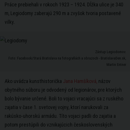
Práce prebiehali v rokoch 1923 – 1924. Dĺžka ulice je 340
m, Legiodomy zaberajú 290 m a zvyšok tvoria postavené
vilky.
Zástup Legiodomov.
Foto: Facebook/Stará Bratislava na fotografiách a obrazoch - BratislavaDen.sk,
Martin Entner
Ako uvádza kunsthistorička
Jana Hamšíková,
názov
obytného súboru je odvodený od legionárov, pre ktorých
bolo bývanie určené. Boli to vojaci vracajúci sa z ruského
zajatia v čase 1. svetovej vojny, ktorí narukovali za
rakúsko-uhorskú armádu. Títo vojaci padli do zajatia a
potom prestúpili do vznikajúcich československých