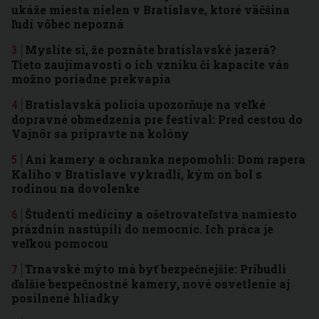
ukáže miesta nielen v Bratislave, ktoré väčšina
ľudí vôbec nepozná
Myslíte si, že poznáte bratislavské jazerá?
Tieto zaujímavosti o ich vzniku či kapacite vás
možno poriadne prekvapia
Bratislavská polícia upozorňuje na veľké
dopravné obmedzenia pre festival: Pred cestou do
Vajnôr sa pripravte na kolóny
Ani kamery a ochranka nepomohli: Dom rapera
Kaliho v Bratislave vykradli, kým on bol s
rodinou na dovolenke
Študenti medicíny a ošetrovateľstva namiesto
prázdnin nastúpili do nemocníc. Ich práca je
veľkou pomocou
Trnavské mýto má byť bezpečnejšie: Pribudli
ďalšie bezpečnostné kamery, nové osvetlenie aj
posilnené hliadky