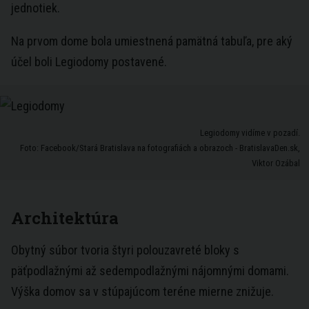
jednotiek.
Na prvom dome bola umiestnená pamätná tabuľa, pre aký
účel boli Legiodomy postavené.
Legiodomy vidíme v pozadí.
Foto: Facebook/Stará Bratislava na fotografiách a obrazoch - BratislavaDen.sk,
Viktor Ozábal
Architektúra
Obytný súbor tvoria štyri polouzavreté bloky s
päťpodlažnými až sedempodlažnými nájomnými domami.
Výška domov sa v stúpajúcom teréne mierne znižuje.