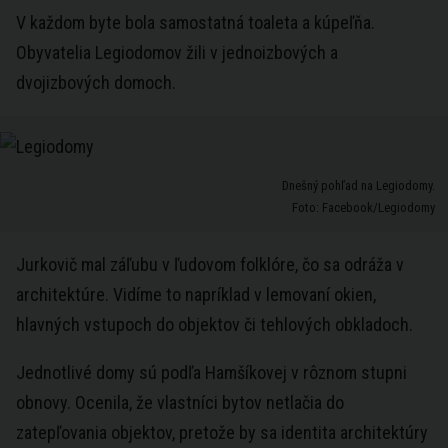
V každom byte bola samostatná toaleta a kúpeľňa.
Obyvatelia Legiodomov žili v jednoizbových a
dvojizbových domoch.
Dnešný pohľad na Legiodomy.
Foto: Facebook/Legiodomy
Jurkovič mal záľubu v ľudovom folklóre, čo sa odráža v
architektúre. Vidíme to napríklad v lemovaní okien,
hlavných vstupoch do objektov či tehlových obkladoch.
Jednotlivé domy sú podľa Hamšíkovej v rôznom stupni
obnovy. Ocenila, že vlastníci bytov netlačia do
zatepľovania objektov, pretože by sa identita architektúry