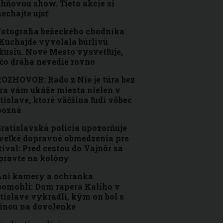
ohňovou show. Tieto akcie si
echajte ujsť
otografia bežeckého chodníka
Kuchajde vyvolala búrlivú
kusiu. Nové Mesto vysvetľuje,
čo dráha nevedie rovno
OZHOVOR: Rado z Nie je túra bez
ra vám ukáže miesta nielen v
tislave, ktoré väčšina ľudí vôbec
pozná
ratislavská polícia upozorňuje
veľké dopravné obmedzenia pre
tival: Pred cestou do Vajnôr sa
pravte na kolóny
ni kamery a ochranka
omohli: Dom rapera Kaliho v
tislave vykradli, kým on bol s
inou na dovolenke