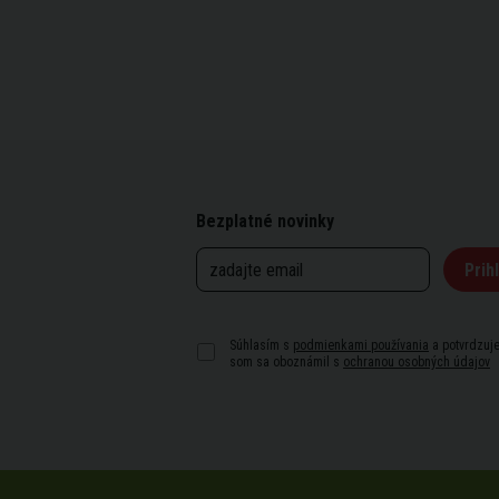
Bezplatné novinky
Prihl
Súhlasím s
podmienkami používania
a potvrdzuje
som sa oboznámil s
ochranou osobných údajov