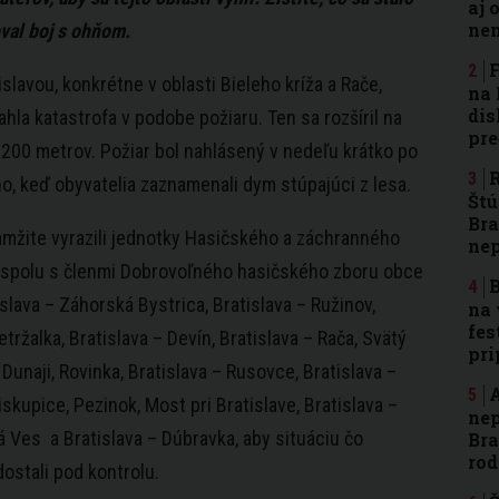
aj 
nen
val boj s ohňom.
F
slavou, konkrétne v oblasti Bieleho kríža a Rače,
na 
dis
ahla katastrofa v podobe požiaru. Ten sa rozšíril na
pre
 200 metrov. Požiar bol nahlásený v nedeľu krátko po
R
no, keď obyvatelia zaznamenali dym stúpajúci z lesa.
Štú
Bra
mžite vyrazili jednotky Hasičského a záchranného
ne
 spolu s členmi Dobrovoľného hasičského zboru obce
B
slava – Záhorská Bystrica, Bratislava – Ružinov,
na 
fes
etržalka, Bratislava – Devín, Bratislava – Rača, Svätý
pri
i Dunaji, Rovinka, Bratislava – Rusovce, Bratislava –
A
kupice, Pezinok, Most pri Bratislave, Bratislava –
nep
 Ves a Bratislava – Dúbravka, aby situáciu čo
Bra
rod
dostali pod kontrolu.