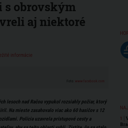
li s obrovským
reli aj niektoré
HO
ežité informácie
Foto:
www.facebook.com
ých lesoch nad Račou vypukol rozsiahly požiar, ktorý
NAJ
šíril. Na mieste zasahovalo viac ako 60 hasičov s 12
zidlami. Polícia uzavrela prístupové cesty a
Bra
teľov, aby sa tejto oblasti vyhli. Zistite, čo sa stalo