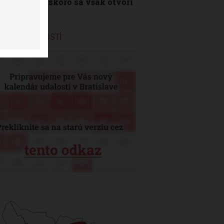
edzenia, čoskoro sa však otvorí
ENDÁR UDALOSTÍ