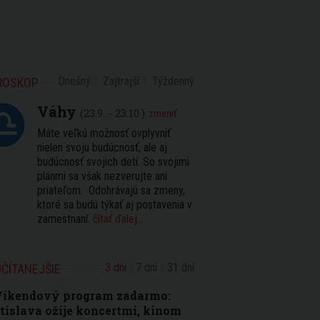
Dnešný
Zajtrajší
Týždenný
ROSKOP
Váhy
(23.9. - 23.10.)
zmeniť
Máte veľkú možnosť ovplyvniť
nielen svoju budúcnosť, ale aj
budúcnosť svojich detí. So svojimi
plánmi sa však nezverujte ani
priateľom. Odohrávajú sa zmeny,
ktoré sa budú týkať aj postavenia v
zamestnaní.
čítať ďalej...
3 dni
7 dní
31 dní
ČÍTANEJŠIE
Víkendový program zadarmo:
tislava ožije koncertmi, kinom