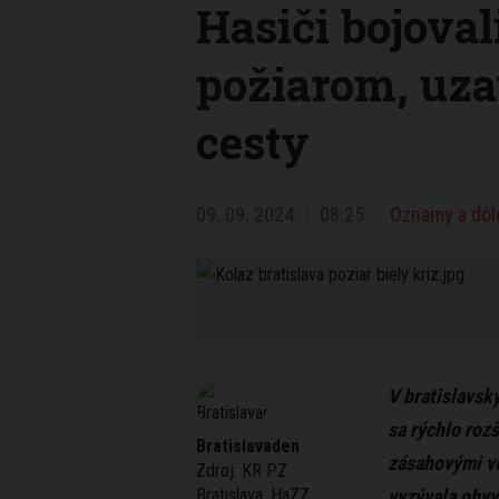
Hasiči bojova
požiarom, uzav
cesty
09. 09. 2024
08:25
Oznamy a dôl
V bratislavsk
sa rýchlo roz
Bratislavaden
zásahovými vo
Zdroj:
KR PZ
Bratislava, HaZZ
vyzývala obyva