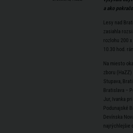
a ako pokračo
Lesy nad Brati
zasiahla rozsi
rozlohu 200 x
10.30 hod. rá
Na miesto oka
zboru (HaZZ)
Stupava, Brati
Bratislava – P
Jur, Ivanka pr
Podunajské Bis
Devínska Nová
najrýchlejšie 