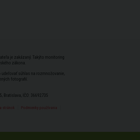
ateľa je zakázaný. Takýto monitoring
rského zákona.
vo udeľovať súhlas na rozmnožovanie,
ených fotografií.
5, Bratislava, IČO: 36692735
 stránok
Podmienky používania