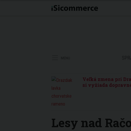
SPR
MENU
Veľká zmena pri Dra
si vyžiada dopravné
Lesy nad Rač