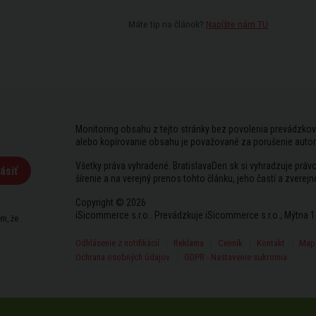
Máte tip na článok?
Napíšte nám TU
Monitoring obsahu z tejto stránky bez povolenia prevádzkov
alebo kopírovanie obsahu je považované za porušenie auto
Všetky práva vyhradené. BratislavaDen.sk si vyhradzuje prá
ásiť
šírenie a na verejný prenos tohto článku, jeho častí a zverejn
Copyright © 2026
iSicommerce s.r.o.. Prevádzkuje iSicommerce s.r.o., Mýtna 1
m, že
Odhlásenie z notifikácií
Reklama
Cenník
Kontakt
Mapa
Ochrana osobných údajov
GDPR - Nastavenie sukromia