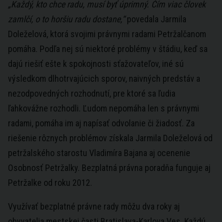
„Každý, kto chce radu, musí byť úprimný. Čím viac človek
zamlčí, o to horšiu radu dostane,“
povedala Jarmila
Doleželová, ktorá svojimi právnymi radami Petržalčanom
pomáha. Podľa nej sú niektoré problémy v štádiu, keď sa
dajú riešiť ešte k spokojnosti sťažovateľov, iné sú
výsledkom dlhotrvajúcich sporov, naivných predstáv a
nezodpovedných rozhodnutí, pre ktoré sa ľudia
ľahkovážne rozhodli. Ľudom nepomáha len s právnymi
radami, pomáha im aj napísať odvolanie či žiadosť. Za
riešenie rôznych problémov získala Jarmila Doleželová od
petržalského starostu Vladimíra Bajana aj ocenenie
Osobnosť Petržalky. Bezplatná právna poradňa funguje aj
Petržalke od roku 2012.
Využívať bezplatné právne rady môžu dva roky aj
obyvatelia mestskej časti Bratislava-Karlova Ves. Každú