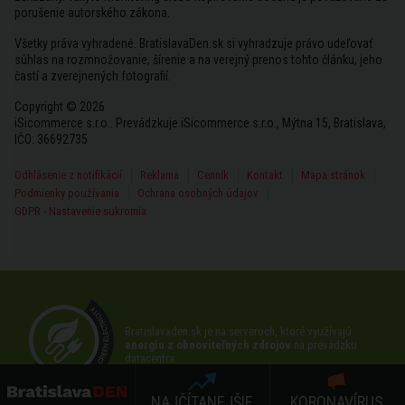
porušenie autorského zákona.
Všetky práva vyhradené. BratislavaDen.sk si vyhradzuje právo udeľovať
súhlas na rozmnožovanie, šírenie a na verejný prenos tohto článku, jeho
častí a zverejnených fotografií.
Copyright © 2026
iSicommerce s.r.o.. Prevádzkuje iSicommerce s.r.o., Mýtna 15, Bratislava,
IČO: 36692735
Odhlásenie z notifikácií
Reklama
Cenník
Kontakt
Mapa stránok
Podmienky používania
Ochrana osobných údajov
GDPR - Nastavenie sukromia
Bratislavaden.sk je na serveroch, ktoré využívajú
energiu z obnoviteľných zdrojov
na prevádzku
datacentra.
NAJČÍTANEJŠIE
KORONAVÍRUS