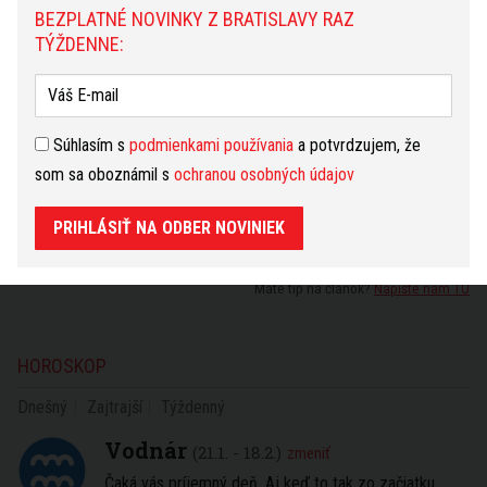
TÝŽDENNE:
BEZPLATNÉ NOVINKY Z BRATISLAVY RAZ
TÝŽDENNE:
Súhlasím s
podmienkami používania
a potvrdzujem, že
som sa oboznámil s
ochranou osobných údajov
Súhlasím s
podmienkami používania
a potvrdzujem, že
som sa oboznámil s
ochranou osobných údajov
PRIHLÁSIŤ NA ODBER NOVINIEK
PRIHLÁSIŤ NA ODBER NOVINIEK
Máte tip na článok?
Napíšte nám TU
HOROSKOP
Dnešný
Zajtrajší
Týždenný
Vodnár
(21.1. - 18.2.)
zmeniť
Čaká vás príjemný deň. Aj keď to tak zo začiatku