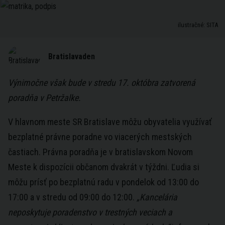
ilustračné: SITA
Bratislavaden
Výnimočne však bude v stredu 17. októbra zatvorená
poradňa v Petržalke.
V hlavnom meste SR Bratislave môžu obyvatelia využívať
bezplatné právne poradne vo viacerých mestských
častiach. Právna poradňa je v bratislavskom Novom
Meste k dispozícii občanom dvakrát v týždni. Ľudia si
môžu prísť po bezplatnú radu v pondelok od 13:00 do
17:00 a v stredu od 09:00 do 12:00.
„Kancelária
neposkytuje poradenstvo v trestných veciach a