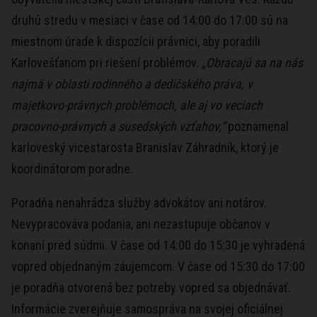
druhú stredu v mesiaci v čase od 14:00 do 17:00 sú na
miestnom úrade k dispozícii právnici, aby poradili
Karlovešťanom pri riešení problémov.
„Obracajú sa na nás
najmä v oblasti rodinného a dedičského práva, v
majetkovo-právnych problémoch, ale aj vo veciach
pracovno-právnych a susedských vzťahov,“
poznamenal
karloveský vicestarosta Branislav Záhradník, ktorý je
koordinátorom poradne.
Poradňa nenahrádza služby advokátov ani notárov.
Nevypracováva podania, ani nezastupuje občanov v
konaní pred súdmi. V čase od 14:00 do 15:30 je vyhradená
vopred objednaným záujemcom. V čase od 15:30 do 17:00
je poradňa otvorená bez potreby vopred sa objednávať.
Informácie zverejňuje samospráva na svojej oficiálnej