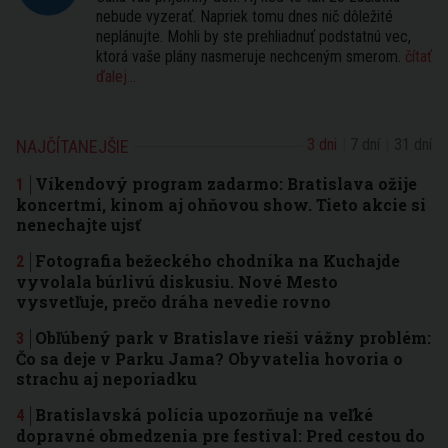
nebude vyzerať. Napriek tomu dnes nič dôležité
neplánujte. Mohli by ste prehliadnuť podstatnú vec,
ktorá vaše plány nasmeruje nechceným smerom.
čítať
ďalej...
3 dni
7 dní
31 dní
NAJČÍTANEJŠIE
Víkendový program zadarmo: Bratislava ožije
koncertmi, kinom aj ohňovou show. Tieto akcie si
nenechajte ujsť
Fotografia bežeckého chodníka na Kuchajde
vyvolala búrlivú diskusiu. Nové Mesto
vysvetľuje, prečo dráha nevedie rovno
Obľúbený park v Bratislave rieši vážny problém:
Čo sa deje v Parku Jama? Obyvatelia hovoria o
strachu aj neporiadku
Bratislavská polícia upozorňuje na veľké
dopravné obmedzenia pre festival: Pred cestou do