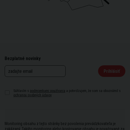
Bezplatné novinky
Prihlásiť
Súhlasím s
podmienkami používania
a potvrdzujem, že som sa oboznámil s
ochranou osobných údajov
Monitoring obsahu z tejto stránky bez povolenia prevádzkovateľa je
zakázaný. Takýto monitoring alebo kopírovanie obsahu je považované za