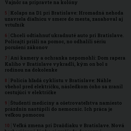
Vajnôr sa pripravte na kolóny
Kolaps na D1 pri Bratislave: Hromadná nehoda
uzavrela diaľnicu v smere do mesta, zasahoval aj
vrtuľník
Chceli odtiahnuť ukradnuté auto pri Bratislave.
Policajti prišli na pomoc, no odhalili sériu
porušení zákonov
Ani kamery a ochranka nepomohli: Dom rapera
Kaliho v Bratislave vykradli, kým on bol s
rodinou na dokolenke
Polícia hľadá cyklistu v Bratislave: Náhle
vbehol pred električku, následkom čoho sa zranil
cestujúci v električke
Študenti medicíny a ošetrovateľstva namiesto
prázdnin nastúpili do nemocníc. Ich práca je
veľkou pomocou
Veľká zmena pri Draždiaku v Bratislave. Nová