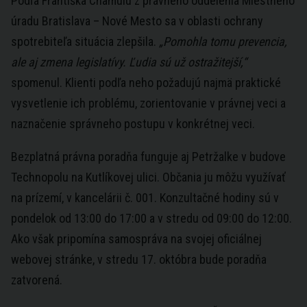
Podľa Františka Chamulu z právneho oddelenia Miestneho
úradu Bratislava – Nové Mesto sa v oblasti ochrany
spotrebiteľa situácia zlepšila.
„Pomohla tomu prevencia,
ale aj zmena legislatívy. Ľudia sú už ostražitejší,“
spomenul. Klienti podľa neho požadujú najmä praktické
vysvetlenie ich problému, zorientovanie v právnej veci a
naznačenie správneho postupu v konkrétnej veci.
Bezplatná právna poradňa funguje aj Petržalke v budove
Technopolu na Kutlíkovej ulici. Občania ju môžu využívať
na prízemí, v kancelárii č. 001. Konzultačné hodiny sú v
pondelok od 13:00 do 17:00 a v stredu od 09:00 do 12:00.
Ako však pripomína samospráva na svojej oficiálnej
webovej stránke, v stredu 17. októbra bude poradňa
zatvorená.