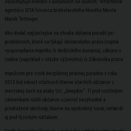
nezastupuje klientov v konaniach na súdoch,“
informoval
agentúru SITA hovorca bratislavského Nového Mesta
Marek Tettinger.
Ako dodal, najčastejšie sa chodia občania poradiť pri
problémoch, ktoré sa týkajú občianskeho práva (najmä
vysporiadania majetku či dedičského konania), zákona o
rodine (napríklad v otázke výživného) či Zákonníka práce.
Impulzom pre vznik bezplatnej právnej poradne v roku
2013 bol nárast sťažností hlavne starších občanov z
mestskej časti na ataky tzv. „šmejdov“. Tí pod rozličnými
zámienkami nútili občanov uzavrieť nevýhodné a
predražené obchody, hlavne na spotrebný tovar, veľakrát
aj pod fyzickým nátlakom.