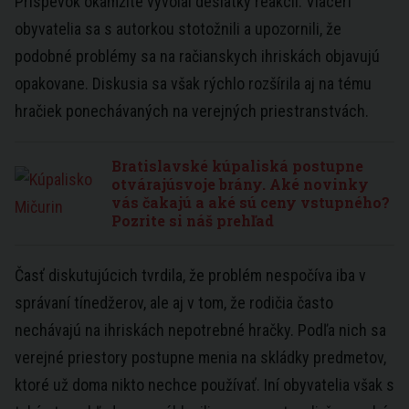
Príspevok okamžite vyvolal desiatky reakcií. Viacerí
obyvatelia sa s autorkou stotožnili a upozornili, že
podobné problémy sa na račianskych ihriskách objavujú
opakovane. Diskusia sa však rýchlo rozšírila aj na tému
hračiek ponechávaných na verejných priestranstvách.
Bratislavské kúpaliská postupne
otvárajúsvoje brány. Aké novinky
vás čakajú a aké sú ceny vstupného?
Pozrite si náš prehľad
Časť diskutujúcich tvrdila, že problém nespočíva iba v
správaní tínedžerov, ale aj v tom, že rodičia často
nechávajú na ihriskách nepotrebné hračky. Podľa nich sa
verejné priestory postupne menia na skládky predmetov,
ktoré už doma nikto nechce používať. Iní obyvatelia však s