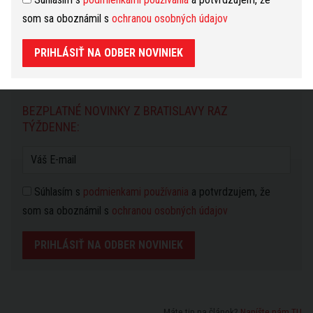
obyvateľov
rodičia
sťažnosti obyvateľov
som sa oboznámil s
ochranou osobných údajov
vandalizmus
PRIHLÁSIŤ NA ODBER NOVINIEK
Nahlásiť problém
BEZPLATNÉ NOVINKY Z BRATISLAVY RAZ
TÝŽDENNE:
Súhlasím s
podmienkami používania
a potvrdzujem, že
som sa oboznámil s
ochranou osobných údajov
PRIHLÁSIŤ NA ODBER NOVINIEK
Máte tip na článok?
Napíšte nám TU