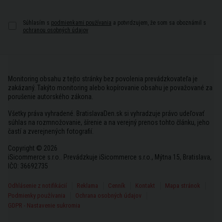
Súhlasím s
podmienkami používania
a potvrdzujem, že som sa oboznámil s
ochranou osobných údajov
Monitoring obsahu z tejto stránky bez povolenia prevádzkovateľa je
zakázaný. Takýto monitoring alebo kopírovanie obsahu je považované za
porušenie autorského zákona.
Všetky práva vyhradené. BratislavaDen.sk si vyhradzuje právo udeľovať
súhlas na rozmnožovanie, šírenie a na verejný prenos tohto článku, jeho
častí a zverejnených fotografií.
Copyright © 2026
iSicommerce s.r.o.. Prevádzkuje iSicommerce s.r.o., Mýtna 15, Bratislava,
IČO: 36692735
Odhlásenie z notifikácií
Reklama
Cenník
Kontakt
Mapa stránok
Podmienky používania
Ochrana osobných údajov
GDPR - Nastavenie sukromia