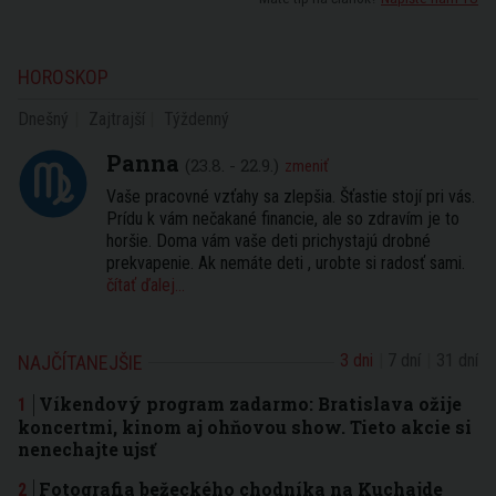
HOROSKOP
Dnešný
Zajtrajší
Týždenný
Panna
(23.8. - 22.9.)
zmeniť
Vaše pracovné vzťahy sa zlepšia. Šťastie stojí pri vás.
Prídu k vám nečakané financie, ale so zdravím je to
horšie. Doma vám vaše deti prichystajú drobné
prekvapenie. Ak nemáte deti , urobte si radosť sami.
čítať ďalej...
3 dni
7 dní
31 dní
NAJČÍTANEJŠIE
Víkendový program zadarmo: Bratislava ožije
koncertmi, kinom aj ohňovou show. Tieto akcie si
nenechajte ujsť
Fotografia bežeckého chodníka na Kuchajde