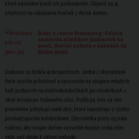
ktoré následne končí ich poškodením. Objavili sa aj
sťažnosti na odnášanie hračiek z ihrísk domov.
Bizár v centre Bratislavy: Polícia
zastavila mladíkov jazdiacich na
gauči, dostali pokutu a zakázali im
ďalšiu jazdu
Diskusia sa dotkla aj bezpečnosti. Jedna z obyvateliek
Rače využila príležitosť a upozornila na skupinu mladých
ľudí jazdiacich na elektrokolobežkách po chodníkoch v
okolí ihriska pri Hubeného ulici. Podľa jej slov sa tam
pravidelne pohybujú malé deti, ktoré nepočítajú s rýchlo
prichádzajúcimi kolobežkami. Obyvateľka preto vyzvala
rodičov, aby svojim deťom vysvetlili možné riziká ešte
skôr, než dôjde k vážnej nehode.