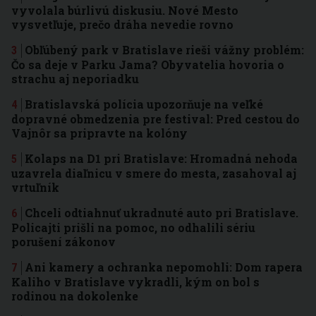
vyvolala búrlivú diskusiu. Nové Mesto
vysvetľuje, prečo dráha nevedie rovno
Obľúbený park v Bratislave rieši vážny problém:
Čo sa deje v Parku Jama? Obyvatelia hovoria o
strachu aj neporiadku
Bratislavská polícia upozorňuje na veľké
dopravné obmedzenia pre festival: Pred cestou do
Vajnôr sa pripravte na kolóny
Kolaps na D1 pri Bratislave: Hromadná nehoda
uzavrela diaľnicu v smere do mesta, zasahoval aj
vrtuľník
Chceli odtiahnuť ukradnuté auto pri Bratislave.
Policajti prišli na pomoc, no odhalili sériu
porušení zákonov
Ani kamery a ochranka nepomohli: Dom rapera
Kaliho v Bratislave vykradli, kým on bol s
rodinou na dokolenke