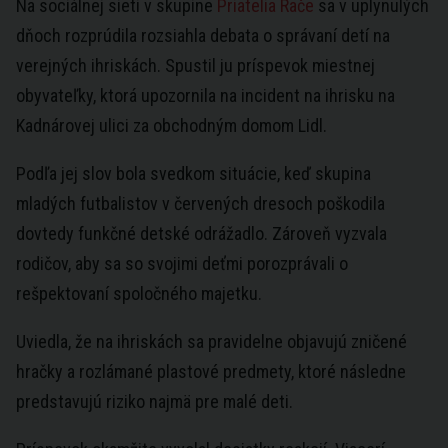
Na sociálnej sieti v skupine
Priatelia Rače
sa v uplynulých
dňoch rozprúdila rozsiahla debata o správaní detí na
verejných ihriskách. Spustil ju príspevok miestnej
obyvateľky, ktorá upozornila na incident na ihrisku na
Kadnárovej ulici za obchodným domom Lidl.
Podľa jej slov bola svedkom situácie, keď skupina
mladých futbalistov v červených dresoch poškodila
dovtedy funkčné detské odrážadlo. Zároveň vyzvala
rodičov, aby sa so svojimi deťmi porozprávali o
rešpektovaní spoločného majetku.
Uviedla, že na ihriskách sa pravidelne objavujú zničené
hračky a rozlámané plastové predmety, ktoré následne
predstavujú riziko najmä pre malé deti.