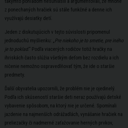
takýmto pohľadom nesúhlasili a argumentovali, že mnohé
z ponechaných hračiek sú stále funkčné a denne ich
využívajú desiatky detí.
Jeden z diskutujúcich v tejto súvislosti pripomenul
jednoduchú myšlienku: „
Pre niekoho je to smetie, pre iného
je to poklad
.“ Podľa viacerých rodičov totiž hračky na
ihriskách často slúžia všetkým deťom bez rozdielu a ich
ničenie nemožno ospravedlňovať tým, že ide o staršie
predmety.
Ďalší obyvatelia upozornili, že problém nie je ojedinelý.
Podľa ich skúseností staršie deti neraz používajú detské
vybavenie spôsobom, na ktorý nie je určené. Spomínali
jazdenie na najmenších odrážadlách, vynášanie hračiek na
preliezačky či nadmerné zaťažovanie herných prvkov,