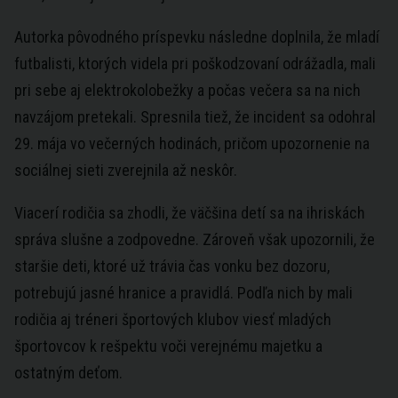
Autorka pôvodného príspevku následne doplnila, že mladí
futbalisti, ktorých videla pri poškodzovaní odrážadla, mali
pri sebe aj elektrokolobežky a počas večera sa na nich
navzájom pretekali. Spresnila tiež, že incident sa odohral
29. mája vo večerných hodinách, pričom upozornenie na
sociálnej sieti zverejnila až neskôr.
Viacerí rodičia sa zhodli, že väčšina detí sa na ihriskách
správa slušne a zodpovedne. Zároveň však upozornili, že
staršie deti, ktoré už trávia čas vonku bez dozoru,
potrebujú jasné hranice a pravidlá. Podľa nich by mali
rodičia aj tréneri športových klubov viesť mladých
športovcov k rešpektu voči verejnému majetku a
ostatným deťom.