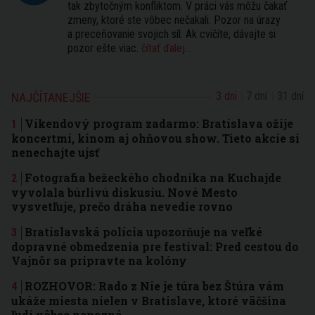
tak zbytočným konfliktom. V práci vás môžu čakať
zmeny, ktoré ste vôbec nečakali. Pozor na úrazy
a preceňovanie svojich síl. Ak cvičíte, dávajte si
pozor ešte viac.
čítať ďalej...
3 dni
7 dní
31 dní
NAJČÍTANEJŠIE
Víkendový program zadarmo: Bratislava ožije
koncertmi, kinom aj ohňovou show. Tieto akcie si
nenechajte ujsť
Fotografia bežeckého chodníka na Kuchajde
vyvolala búrlivú diskusiu. Nové Mesto
vysvetľuje, prečo dráha nevedie rovno
Bratislavská polícia upozorňuje na veľké
dopravné obmedzenia pre festival: Pred cestou do
Vajnôr sa pripravte na kolóny
ROZHOVOR: Rado z Nie je túra bez Štúra vám
ukáže miesta nielen v Bratislave, ktoré väčšina
ľudí vôbec nepozná