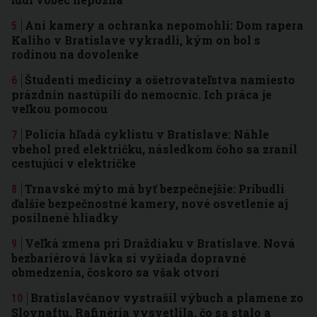
Ani kamery a ochranka nepomohli: Dom rapera
Kaliho v Bratislave vykradli, kým on bol s
rodinou na dovolenke
Študenti medicíny a ošetrovateľstva namiesto
prázdnin nastúpili do nemocníc. Ich práca je
veľkou pomocou
Polícia hľadá cyklistu v Bratislave: Náhle
vbehol pred električku, následkom čoho sa zranil
cestujúci v električke
Trnavské mýto má byť bezpečnejšie: Pribudli
ďalšie bezpečnostné kamery, nové osvetlenie aj
posilnené hliadky
Veľká zmena pri Draždiaku v Bratislave. Nová
bezbariérová lávka si vyžiada dopravné
obmedzenia, čoskoro sa však otvorí
Bratislavčanov vystrašil výbuch a plamene zo
Slovnaftu. Rafinéria vysvetlila, čo sa stalo a