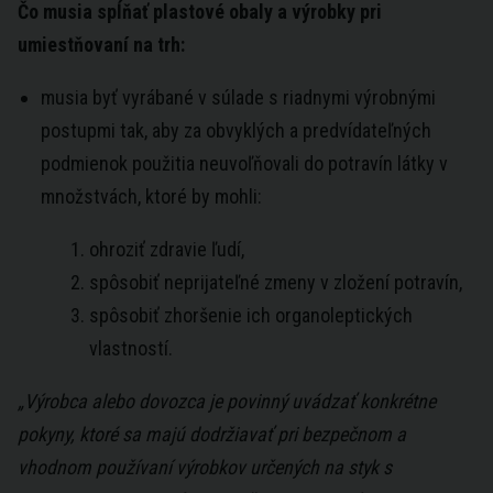
Čo musia spĺňať plastové obaly a výrobky pri
umiestňovaní na trh:
musia byť vyrábané v súlade s riadnymi výrobnými
postupmi tak, aby za obvyklých a predvídateľných
podmienok použitia neuvoľňovali do potravín látky v
množstvách, ktoré by mohli:
ohroziť zdravie ľudí,
spôsobiť neprijateľné zmeny v zložení potravín,
spôsobiť zhoršenie ich organoleptických
vlastností.
„Výrobca alebo dovozca je povinný uvádzať konkrétne
pokyny, ktoré sa majú dodržiavať pri bezpečnom a
vhodnom používaní výrobkov určených na styk s