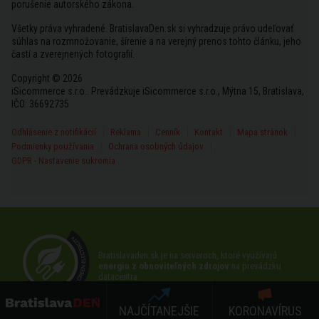
porušenie autorského zákona.
Všetky práva vyhradené. BratislavaDen.sk si vyhradzuje právo udeľovať
súhlas na rozmnožovanie, šírenie a na verejný prenos tohto článku, jeho
častí a zverejnených fotografií.
Copyright © 2026
iSicommerce s.r.o.. Prevádzkuje iSicommerce s.r.o., Mýtna 15, Bratislava,
IČO: 36692735
Odhlásenie z notifikácií
Reklama
Cenník
Kontakt
Mapa stránok
Podmienky používania
Ochrana osobných údajov
GDPR - Nastavenie sukromia
Bratislavaden.sk je na serveroch, ktoré využívajú
energiu z obnoviteľných zdrojov
na prevádzku
datacentra.
NAJČÍTANEJŠIE
KORONAVÍRUS