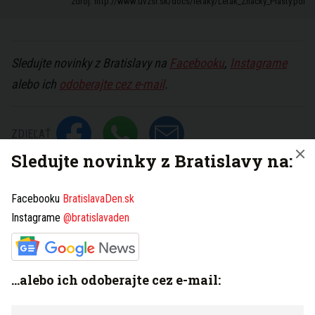
zdroj: http://www.uvzsr.sk/docs/letaky/Letak_Znacky_Plasty.pdf
Sledujte novinky z Bratislavy na
Facebooku
,
Instagrame
alebo ich
odoberajte cez e-mail
.
ZDIEĽAŤ
Sledujte novinky z Bratislavy na:
SLEDUJTE NÁS NA
Facebooku
BratislavaDen.sk
plastové výrobky
symboly
značky
VIAC K TÉME
Instagrame
@bratislavaden
Nahlásiť problém
...alebo ich odoberajte cez e-mail:
BEZPLATNÉ NOVINKY Z BRATISLAVY RAZ
TÝŽDENNE: