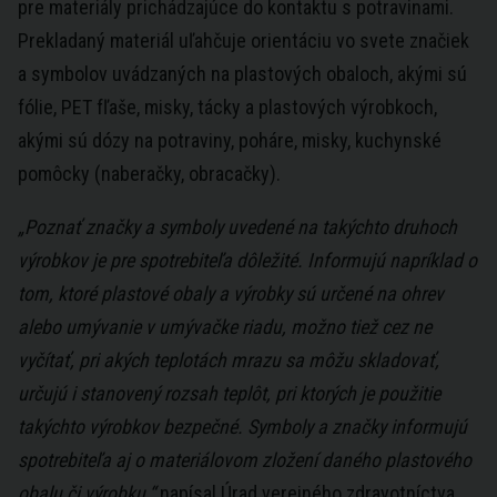
pre materiály prichádzajúce do kontaktu s potravinami.
Prekladaný materiál uľahčuje orientáciu vo svete značiek
a symbolov uvádzaných na plastových obaloch, akými sú
fólie, PET fľaše, misky, tácky a plastových výrobkoch,
akými sú dózy na potraviny, poháre, misky, kuchynské
pomôcky (naberačky, obracačky).
„Poznať značky a symboly uvedené na takýchto druhoch
výrobkov je pre spotrebiteľa dôležité. Informujú napríklad o
tom, ktoré plastové obaly a výrobky sú určené na ohrev
alebo umývanie v umývačke riadu, možno tiež cez ne
vyčítať, pri akých teplotách mrazu sa môžu skladovať,
určujú i stanovený rozsah teplôt, pri ktorých je použitie
takýchto výrobkov bezpečné. Symboly a značky informujú
spotrebiteľa aj o materiálovom zložení daného plastového
obalu či výrobku,“
napísal Úrad verejného zdravotníctva