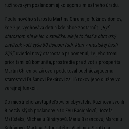
ružinovským poslancom aj kolegom z miestneho úradu.
Podľa nového starostu Martina Chrena je Ružinov domov,
kde žije, vychováva deti a kde chce zostarnúť. „
Byť
starostom nie je len o stoličke, ale je to česť a obrovský
záväzok voči vyše 80-tisícom ľudí, ktorí v mestskej časti
žijú,
“ uviedol nový starosta a pripomenul, že jeho tromi
prioritami sú komunita, prostredie pre život a prosperita.
Martin Chren sa zároveň poďakoval odchádzajúcemu
starostovi Dušanovi Pekárovi za 16 rokov jeho služby vo
verejnej funkcii.
Do miestneho zastupiteľstva si obyvatelia Ružinova zvolili
8 nezávislých poslancov a to Evu Bacigalovú, Jozefa
Matúšeka, Michaelu Biháryovú, Máriu Barancovú, Marcelu
Kulifajovú, Martina Patoprstého, Vladimíra Sirotku a