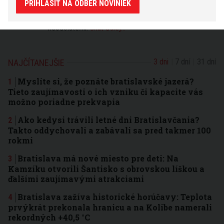
PRIHLÁSIŤ NA ODBER NOVINIEK
vám prajú aj vo financiách. Smelo sa môžete pustiť i
do komplikovaných problémov, budete jednoducho
neodolateľní.
čítať ďalej...
3 dni
7 dní
31 dní
NAJČÍTANEJŠIE
Myslíte si, že poznáte bratislavské jazerá?
Tieto zaujímavosti o ich vzniku či kapacite vás
možno poriadne prekvapia
Ako kedysi trávili letné dni Bratislavčania?
Takto oddychovali a zabávali sa pred takmer 100
rokmi
Bratislava má nové miesto pre deti: Na
Kamzíku otvorili Šantisko s obrovskou líškou a
ďalšími zaujímavými atrakciami
Bratislava zažíva historické horúčavy: Teplota
prvýkrát prekonala hranicu a na Kolibe namerali
rekordných +40,5 °C