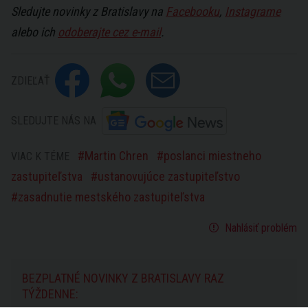
Sledujte novinky z Bratislavy na
Facebooku
,
Instagrame
alebo ich
odoberajte cez e-mail
.
ZDIEĽAŤ
SLEDUJTE NÁS NA
Martin Chren
poslanci miestneho
VIAC K TÉME
zastupiteľstva
ustanovujúce zastupiteľstvo
zasadnutie mestského zastupiteľstva
Nahlásiť problém
BEZPLATNÉ NOVINKY Z BRATISLAVY RAZ
TÝŽDENNE: