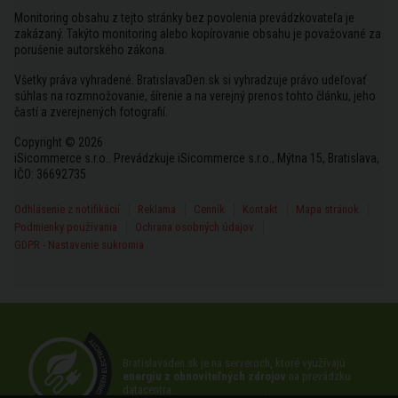
Monitoring obsahu z tejto stránky bez povolenia prevádzkovateľa je
zakázaný. Takýto monitoring alebo kopírovanie obsahu je považované za
porušenie autorského zákona.
Všetky práva vyhradené. BratislavaDen.sk si vyhradzuje právo udeľovať
súhlas na rozmnožovanie, šírenie a na verejný prenos tohto článku, jeho
častí a zverejnených fotografií.
Copyright © 2026
iSicommerce s.r.o.. Prevádzkuje iSicommerce s.r.o., Mýtna 15, Bratislava,
IČO: 36692735
Odhlásenie z notifikácií
Reklama
Cenník
Kontakt
Mapa stránok
Podmienky používania
Ochrana osobných údajov
GDPR - Nastavenie sukromia
Bratislavaden.sk je na serveroch, ktoré využívajú
energiu z obnoviteľných zdrojov
na prevádzku
datacentra.