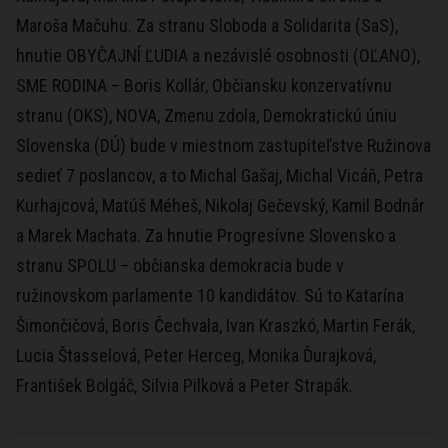
Maroša Mačuhu. Za stranu Sloboda a Solidarita (SaS),
hnutie OBYČAJNÍ ĽUDIA a nezávislé osobnosti (OĽANO),
SME RODINA – Boris Kollár, Občiansku konzervatívnu
stranu (OKS), NOVA, Zmenu zdola, Demokratickú úniu
Slovenska (DÚ) bude v miestnom zastupiteľstve Ružinova
sedieť 7 poslancov, a to Michal Gašaj, Michal Vicáň, Petra
Kurhajcová, Matúš Méheš, Nikolaj Gečevský, Kamil Bodnár
a Marek Machata. Za hnutie Progresívne Slovensko a
stranu SPOLU – občianska demokracia bude v
ružinovskom parlamente 10 kandidátov. Sú to Katarína
Šimončičová, Boris Čechvala, Ivan Kraszkó, Martin Ferák,
Lucia Štasselová, Peter Herceg, Monika Ďurajková,
František Bolgáč, Silvia Pilková a Peter Strapák.