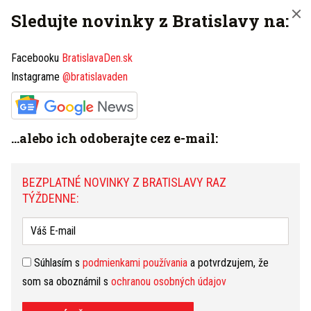
Sledujte novinky z Bratislavy na:
Súhlasím s
podmienkami používania
a potvrdzujem, že
Facebooku
BratislavaDen.sk
som sa oboznámil s
ochranou osobných údajov
Instagrame
@bratislavaden
PRIHLÁSIŤ NA ODBER NOVINIEK
...alebo ich odoberajte cez e-mail:
Máte tip na článok?
Napíšte nám TU
BEZPLATNÉ NOVINKY Z BRATISLAVY RAZ
TÝŽDENNE:
HOROSKOP
Dnešný
Zajtrajší
Týždenný
Súhlasím s
podmienkami používania
a potvrdzujem, že
Kozorožec
(22.12. - 20.1.)
zmeniť
som sa oboznámil s
ochranou osobných údajov
Dnešný deň sa budete cítiť fyzicky aj duševne priam
vynikajúco. Všade, kde vkročíte, zapôsobíte. Hviezdy