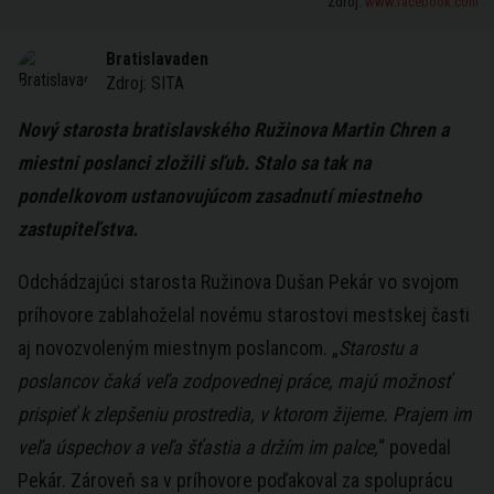
Zdroj:
www.facebook.com
Bratislavaden
Zdroj:
SITA
Nový starosta bratislavského Ružinova Martin Chren a
miestni poslanci zložili sľub. Stalo sa tak na
pondelkovom ustanovujúcom zasadnutí miestneho
zastupiteľstva.
Odchádzajúci starosta Ružinova Dušan Pekár vo svojom
príhovore zablahoželal novému starostovi mestskej časti
aj novozvoleným miestnym poslancom. „
Starostu a
poslancov čaká veľa zodpovednej práce, majú možnosť
prispieť k zlepšeniu prostredia, v ktorom žijeme. Prajem im
veľa úspechov a veľa šťastia a držím im palce,
“ povedal
Pekár. Zároveň sa v príhovore poďakoval za spoluprácu