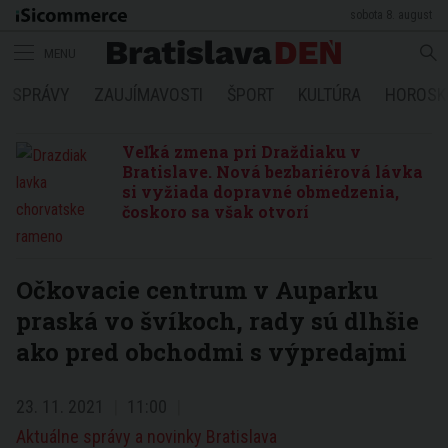
sobota 8. august
MENU
SPRÁVY
ZAUJÍMAVOSTI
ŠPORT
KULTÚRA
HOROSK
Veľká zmena pri Draždiaku v
Bratislave. Nová bezbariérová lávka
si vyžiada dopravné obmedzenia,
čoskoro sa však otvorí
Očkovacie centrum v Auparku
praská vo švíkoch, rady sú dlhšie
ako pred obchodmi s výpredajmi
23. 11. 2021
11:00
Aktuálne správy a novinky Bratislava