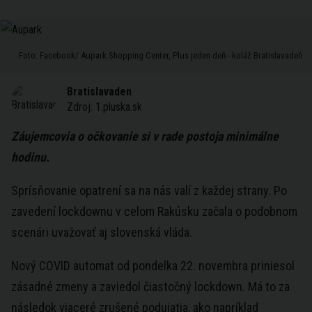
Foto: Facebook/ Aupark Shopping Center, Plus jeden deň - koláž Bratislavadeň
Bratislavaden
Zdroj:
1.pluska.sk
Záujemcovia o očkovanie si v rade postoja minimálne
hodinu.
Sprísňovanie opatrení sa na nás valí z každej strany. Po
zavedení lockdownu v celom Rakúsku začala o podobnom
scenári uvažovať aj slovenská vláda.
Nový COVID automat od pondelka 22. novembra priniesol
zásadné zmeny a zaviedol čiastočný lockdown. Má to za
následok viaceré zrušené podujatia, ako napríklad