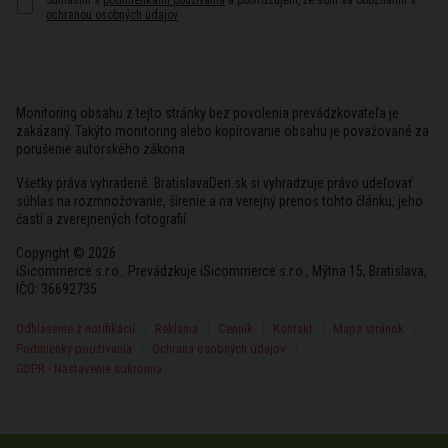
Súhlasím s
podmienkami používania
a potvrdzujem, že som sa oboznámil s
ochranou osobných údajov
Monitoring obsahu z tejto stránky bez povolenia prevádzkovateľa je
zakázaný. Takýto monitoring alebo kopírovanie obsahu je považované za
porušenie autorského zákona.
Všetky práva vyhradené. BratislavaDen.sk si vyhradzuje právo udeľovať
súhlas na rozmnožovanie, šírenie a na verejný prenos tohto článku, jeho
častí a zverejnených fotografií.
Copyright © 2026
iSicommerce s.r.o.. Prevádzkuje iSicommerce s.r.o., Mýtna 15, Bratislava,
IČO: 36692735
Odhlásenie z notifikácií
Reklama
Cenník
Kontakt
Mapa stránok
Podmienky používania
Ochrana osobných údajov
GDPR - Nastavenie sukromia