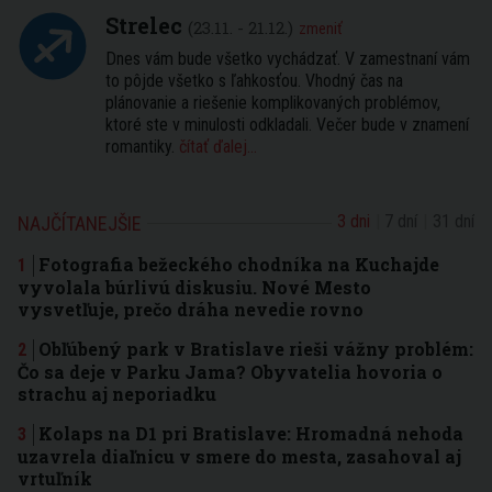
Strelec
(23.11. - 21.12.)
zmeniť
Dnes vám bude všetko vychádzať. V zamestnaní vám
to pôjde všetko s ľahkosťou. Vhodný čas na
plánovanie a riešenie komplikovaných problémov,
ktoré ste v minulosti odkladali. Večer bude v znamení
romantiky.
čítať ďalej...
3 dni
7 dní
31 dní
NAJČÍTANEJŠIE
Fotografia bežeckého chodníka na Kuchajde
vyvolala búrlivú diskusiu. Nové Mesto
vysvetľuje, prečo dráha nevedie rovno
Obľúbený park v Bratislave rieši vážny problém:
Čo sa deje v Parku Jama? Obyvatelia hovoria o
strachu aj neporiadku
Kolaps na D1 pri Bratislave: Hromadná nehoda
uzavrela diaľnicu v smere do mesta, zasahoval aj
vrtuľník