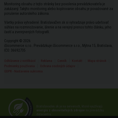
Monitoring obsahu z tejto stránky bez povolenia prevádzkovateľa je
zakázaný. Takýto monitoring alebo kopírovanie obsahu je považované za
porušenie autorského zákona.
Všetky práva vyhradené. BratislavaDen.sk si vyhradzuje právo udeľovať
súhlas na rozmnožovanie, šírenie a na verejný prenos tohto článku, jeho
častí a zverejnených fotografií.
Copyright © 2026
iSicommerce s.r.o.. Prevádzkuje iSicommerce s.r.o., Mýtna 15, Bratislava,
IČO: 36692735
Odhlásenie z notifikácií
Reklama
Cenník
Kontakt
Mapa stránok
Podmienky používania
Ochrana osobných údajov
GDPR - Nastavenie sukromia
Bratislavaden.sk je na serveroch, ktoré využívajú
energiu z obnoviteľných zdrojov
na prevádzku
datacentra.