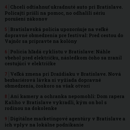
Chceli odtiahnuť ukradnuté auto pri Bratislave.
Policajti prišli na pomoc, no odhalili sériu
porušení zákonov
Bratislavská polícia upozorňuje na veľké
dopravné obmedzenia pre festival: Pred cestou do
Vajnôr sa pripravte na kolóny
Polícia hľadá cyklistu v Bratislave: Náhle
vbehol pred električku, následkom čoho sa zranil
cestujúci v električke
Veľká zmena pri Draždiaku v Bratislave. Nová
bezbariérová lávka si vyžiada dopravné
obmedzenia, čoskoro sa však otvorí
Ani kamery a ochranka nepomohli: Dom rapera
Kaliho v Bratislave vykradli, kým on bol s
rodinou na dokolenke
Digitálne marketingové agentúry v Bratislave a
ich vplyv na lokálne podnikanie