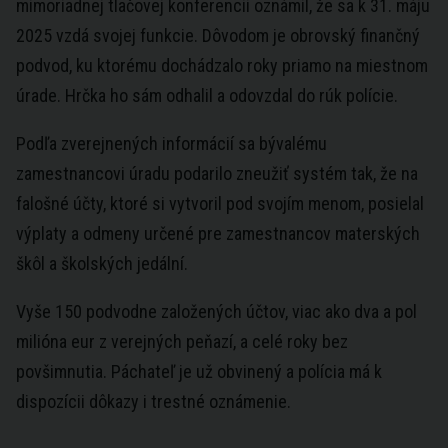
mimoriadnej tlačovej konferencii oznámil, že sa k 31. máju
2025 vzdá svojej funkcie. Dôvodom je obrovský finančný
podvod, ku ktorému dochádzalo roky priamo na miestnom
úrade. Hrčka ho sám odhalil a odovzdal do rúk polície.
Podľa zverejnených informácií sa bývalému
zamestnancovi úradu podarilo zneužiť systém tak, že na
falošné účty, ktoré si vytvoril pod svojím menom, posielal
výplaty a odmeny určené pre zamestnancov materských
škôl a školských jedální.
Vyše 150 podvodne založených účtov, viac ako dva a pol
milióna eur z verejných peňazí, a celé roky bez
povšimnutia. Páchateľ je už obvinený a polícia má k
dispozícii dôkazy i trestné oznámenie.