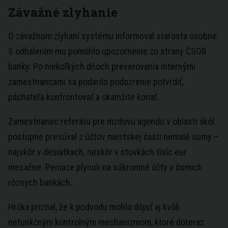
Závažné zlyhanie
O závažnom zlyhaní systému informoval starosta osobne.
S odhalením mu pomohlo upozornenie zo strany ČSOB
banky. Po niekoľkých dňoch preverovania internými
zamestnancami sa podarilo podozrenie potvrdiť,
páchateľa konfrontovať a okamžite konať.
Zamestnanec referátu pre mzdovú agendu v oblasti škôl
postupne presúval z účtov mestskej časti nemalé sumy –
najskôr v desiatkach, neskôr v stovkách tisíc eur
mesačne. Peniaze plynuli na súkromné účty v ôsmich
rôznych bankách.
Hrčka priznal, že k podvodu mohlo dôjsť aj kvôli
nefunkčným kontrolným mechanizmom, ktoré doteraz