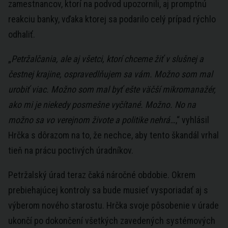
zamestnancov, ktorí na podvod upozornili, aj promptnú
reakciu banky, vďaka ktorej sa podarilo celý prípad rýchlo
odhaliť.
„
Petržalčania, ale aj všetci, ktorí chceme žiť v slušnej a
čestnej krajine, ospravedlňujem sa vám. Možno som mal
urobiť viac. Možno som mal byť ešte väčší mikromanažér,
ako mi je niekedy posmešne vyčítané. Možno. No na
možno sa vo verejnom živote a politike nehrá…
,“ vyhlásil
Hrčka s dôrazom na to, že nechce, aby tento škandál vrhal
tieň na prácu poctivých úradníkov.
Petržalský úrad teraz čaká náročné obdobie. Okrem
prebiehajúcej kontroly sa bude musieť vysporiadať aj s
výberom nového starostu. Hrčka svoje pôsobenie v úrade
ukončí po dokončení všetkých zavedených systémových