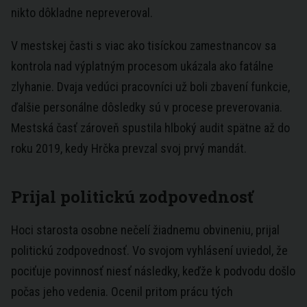
nikto dôkladne nepreveroval.
V mestskej časti s viac ako tisíckou zamestnancov sa
kontrola nad výplatným procesom ukázala ako fatálne
zlyhanie. Dvaja vedúci pracovníci už boli zbavení funkcie,
ďalšie personálne dôsledky sú v procese preverovania.
Mestská časť zároveň spustila hlboký audit spätne až do
roku 2019, kedy Hrčka prevzal svoj prvý mandát.
Prijal politickú zodpovednosť
Hoci starosta osobne nečelí žiadnemu obvineniu, prijal
politickú zodpovednosť. Vo svojom vyhlásení uviedol, že
pociťuje povinnosť niesť následky, keďže k podvodu došlo
počas jeho vedenia. Ocenil pritom prácu tých