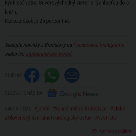
Rýchlosť vetra: Severovýchodný vietor s rýchlosťou do 5
km/h.
Riziko zrážok je 25 percentné.
Sledujte novinky z Bratislavy na
Facebooku
,
Instagrame
alebo ich
odoberajte cez e-mail
.
ZDIEĽAŤ
SLEDUJTE NÁS NA
jeseň
ranná hmla v Bratislave
slnko
VIAC K TÉME
Slovenský hydrometeorologický ústav
výstrahy
Nahlásiť problém