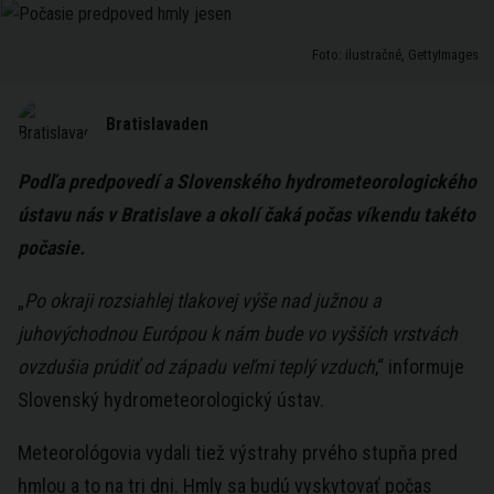
Foto: ilustračné, GettyImages
Bratislavaden
Podľa predpovedí a Slovenského hydrometeorologického
ústavu nás v Bratislave a okolí čaká počas víkendu takéto
počasie.
„
Po okraji rozsiahlej tlakovej výše nad južnou a
juhovýchodnou Európou k nám bude vo vyšších vrstvách
ovzdušia prúdiť od západu veľmi teplý vzduch
,“ informuje
Slovenský hydrometeorologický ústav.
Meteorológovia vydali tiež výstrahy prvého stupňa pred
hmlou a to na tri dni. Hmly sa budú vyskytovať počas