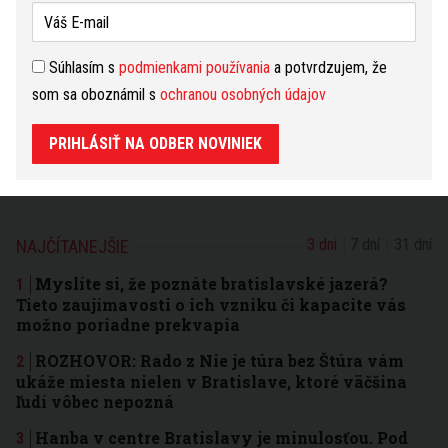
Dnešný
Zajtrajší
Týždenný
Škorpión
(24.10. - 22.11.)
zmeniť
Súhlasím s
podmienkami používania
a potvrdzujem, že
Nepúšťajte sa dnes do diskusií s opačným pohlavím.
som sa oboznámil s
ochranou osobných údajov
Týka sa to najmä žien narodených vo vašom znamení.
Budú naladené na príliš feministickú nôtu, takže by
mohli odradiť veľmi sympatickú osobu. Rovnako dnes
PRIHLÁSIŤ NA ODBER NOVINIEK
neočakávajte v zamestnaní žiadne uznanie
čítať
ďalej...
3 dni
7 dní
31 dní
NAJČÍTANEJŠIE
Myslíte si, že poznáte bratislavské jazerá?
Tieto zaujímavosti o ich vzniku či kapacite vás
možno poriadne prekvapia
ROZHOVOR: Rado z Nie je túra bez Štúra vám
ukáže miesta nielen v Bratislave, ktoré väčšina
ľudí vôbec nepozná
Hanba v centre Bratislavy je minulosťou. Pod