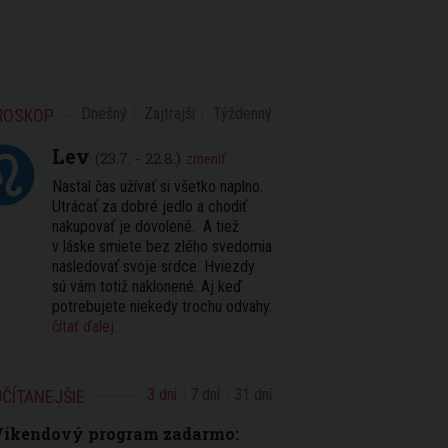
Dnešný
Zajtrajší
Týždenný
ROSKOP
Lev
(23.7. - 22.8.)
zmeniť
Nastal čas užívať si všetko naplno.
Utrácať za dobré jedlo a chodiť
nakupovať je dovolené. A tiež
v láske smiete bez zlého svedomia
nasledovať svoje srdce. Hviezdy
sú vám totiž naklonené. Aj keď
potrebujete niekedy trochu odvahy.
čítať ďalej...
3 dni
7 dní
31 dní
ČÍTANEJŠIE
Víkendový program zadarmo: