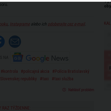
vys
boru.
ob
KAL
ooku
,
Instagrame
alebo ich
odoberajte cez e-mail
.
S NA
kontrola
policajná akcia
Polícia Bratislavský
 Slovenskej republiky
taxi
taxi služba
Nahlásiť problém
Y RAZ TÝŽDENNE: