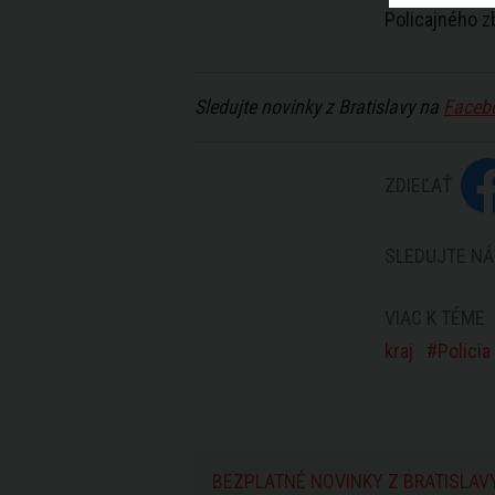
Policajného z
Sledujte novinky z Bratislavy na
Faceb
ZDIEĽAŤ
SLEDUJTE NÁ
VIAC K TÉME
kraj
Polícia
BEZPLATNÉ NOVINKY Z BRATISLAV