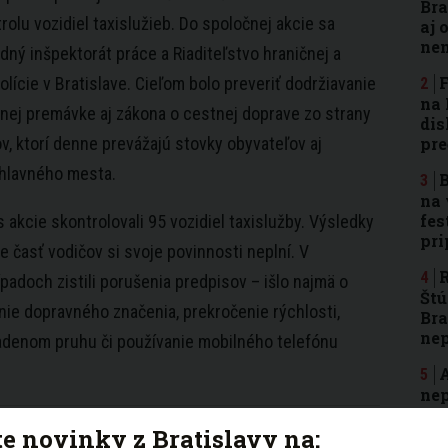
Bra
rolu vozidiel taxislužieb. Do spoločnej akcie sa
aj 
nen
odný inšpektorát práce a Riaditeľstvo hraničnej a
F
lície v Bratislave. Cieľom bolo preveriť dodržiavanie
na 
nej premávke aj zákona o cestnej doprave zo strany
dis
ov, ktorí denne prevážajú stovky obyvateľov aj
pre
 hlavného mesta.
B
na 
fes
s akcie skontrolovali 95 vozidiel taxislužby. Výsledky
pri
že časť vodičov si svoje povinnosti neplní. V
R
padoch zistili porušenia predpisov – išlo najmä o
Štú
ie dopravného značenia, prekročenie rýchlosti,
Bra
ne
adenom pruhu či používanie mobilného telefónu
A
nep
Bra
te novinky z Bratislavy na:
rod