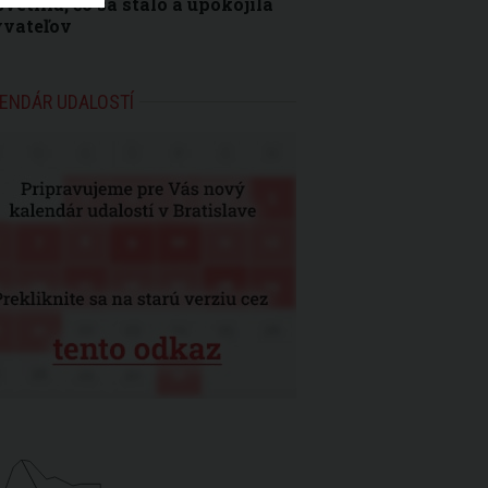
vetlila, čo sa stalo a upokojila
yvateľov
ENDÁR UDALOSTÍ