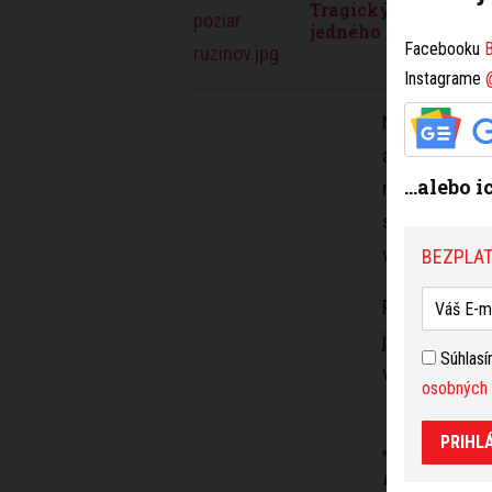
Tragický požiar v Ru
jedného z bytov a z
Facebooku
B
Instagrame
Niektoré taxí
alebo vodiči 
...alebo 
mieste, ako t
skríningový 
v organizme.
BEZPLAT
Polícia zdôraz
je zvýšiť bezp
Súhlas
vodiči pôsobia
osobných 
PRIHL
„
Vo vykonávan
budeme pokrač