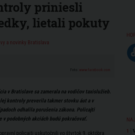
ntroly priniesli
dky, lietali pokuty
HO
vy a novinky Bratislava
Foto:
www.facebook.com
cia v Bratislave sa zamerala na vodičov taxislužieb.
lej kontroly preverila takmer stovku áut a v
ípadoch odhalila porušenia zákona. Policajti
e v podobných akciách budú pokračovať.
NAJ
opravní policajti uskutočnili vo štvrtok 9. októbra