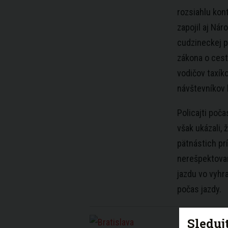
rozsiahlu kont
zapojil aj Nár
cudzineckej po
zákona o cest
vodičov taxík
návštevníkov
Policajti poča
však ukázali, 
pätnástich prí
nerešpektovan
jazdu vo vyhr
počas jazdy.
Sleduj