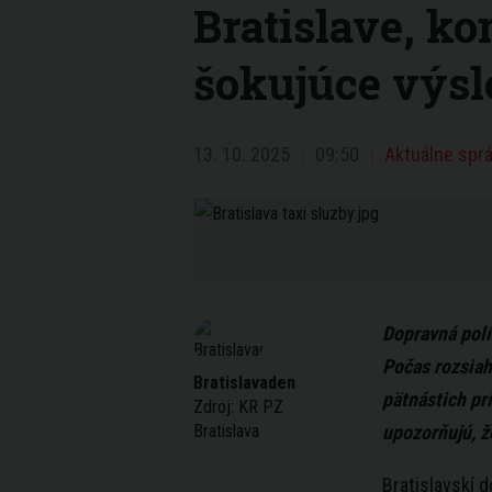
Bratislave, ko
šokujúce výsle
13. 10. 2025
09:50
Aktuálne sprá
Dopravná polí
Počas rozsiah
Bratislavaden
pätnástich pr
Zdroj:
KR PZ
Bratislava
upozorňujú, ž
Bratislavskí d