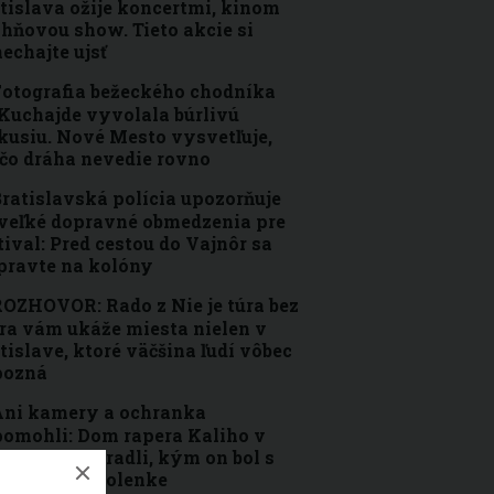
tislava ožije koncertmi, kinom
ohňovou show. Tieto akcie si
echajte ujsť
otografia bežeckého chodníka
Kuchajde vyvolala búrlivú
kusiu. Nové Mesto vysvetľuje,
čo dráha nevedie rovno
ratislavská polícia upozorňuje
veľké dopravné obmedzenia pre
tival: Pred cestou do Vajnôr sa
pravte na kolóny
OZHOVOR: Rado z Nie je túra bez
ra vám ukáže miesta nielen v
tislave, ktoré väčšina ľudí vôbec
pozná
ni kamery a ochranka
omohli: Dom rapera Kaliho v
tislave vykradli, kým on bol s
inou na dovolenke