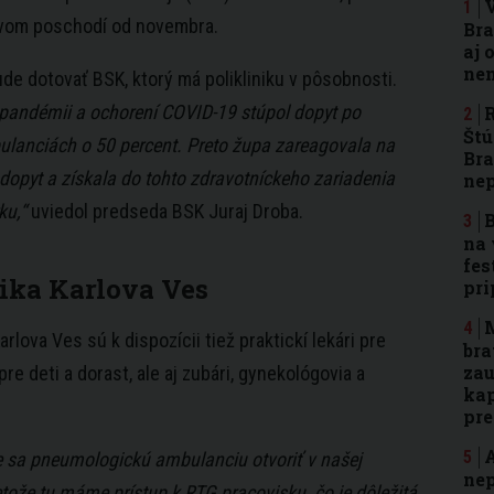
rvom poschodí od novembra.
Bra
aj 
nen
ude dotovať BSK, ktorý má polikliniku v pôsobnosti.
j pandémii a ochorení COVID-19 stúpol dopyt po
R
Štú
lanciách o 50 percent. Preto župa zareagovala na
Bra
 dopyt a získala do tohto zdravotníckeho zariadenia
ne
ku,“
uviedol predseda BSK Juraj Droba.
B
na 
fes
nika Karlova Ves
pri
M
Karlova Ves sú k dispozícii tiež praktickí lekári pre
bra
zau
pre deti a dorast, ale aj zubári, gynekológovia a
kap
pr
A
 sa pneumologickú ambulanciu otvoriť v našej
nep
retože tu máme prístup k RTG pracovisku, čo je dôležitá