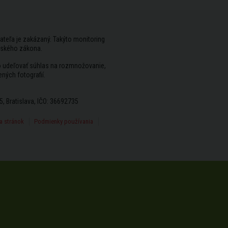
ateľa je zakázaný. Takýto monitoring
rského zákona.
vo udeľovať súhlas na rozmnožovanie,
ených fotografií.
5, Bratislava, IČO: 36692735
 stránok
Podmienky používania