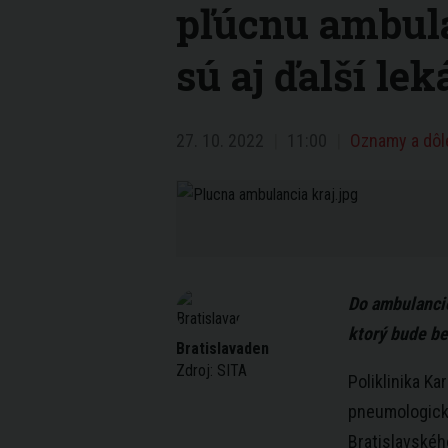
pľúcnu ambula
sú aj ďalší lek
27. 10. 2022
11:00
Oznamy a dôl
Do ambulancie
ktorý bude be
Bratislavaden
Zdroj:
SITA
Poliklinika Ka
pneumologick
Bratislavskéh