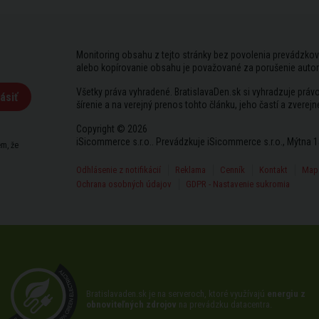
Monitoring obsahu z tejto stránky bez povolenia prevádzkov
alebo kopírovanie obsahu je považované za porušenie auto
Všetky práva vyhradené. BratislavaDen.sk si vyhradzuje prá
ásiť
šírenie a na verejný prenos tohto článku, jeho častí a zverejn
Copyright © 2026
iSicommerce s.r.o.. Prevádzkuje iSicommerce s.r.o., Mýtna 1
m, že
Odhlásenie z notifikácií
Reklama
Cenník
Kontakt
Mapa
Ochrana osobných údajov
GDPR - Nastavenie sukromia
Bratislavaden.sk je na serveroch, ktoré využívajú
energiu z
obnoviteľných zdrojov
na prevádzku datacentra.