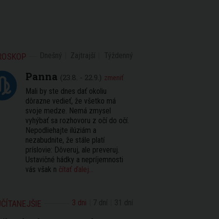
Dnešný
Zajtrajší
Týždenný
ROSKOP
Panna
(23.8. - 22.9.)
zmeniť
Mali by ste dnes dať okoliu
dôrazne vedieť, že všetko má
svoje medze. Nemá zmysel
vyhýbať sa rozhovoru z očí do očí.
Nepodliehajte ilúziám a
nezabudnite, že stále platí
príslovie: Dôveruj, ale preveruj.
Ustavičné hádky a nepríjemnosti
vás však n
čítať ďalej...
3 dni
7 dní
31 dní
ČÍTANEJŠIE