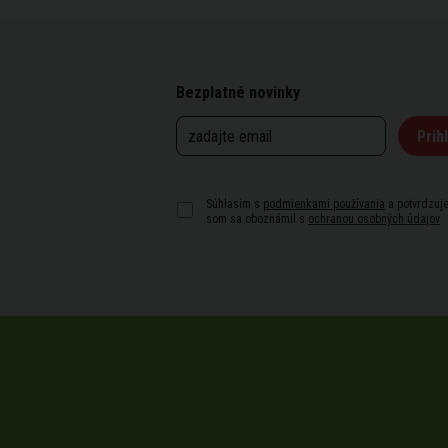
Bezplatné novinky
Prihl
Súhlasím s
podmienkami používania
a potvrdzuje
som sa oboznámil s
ochranou osobných údajov