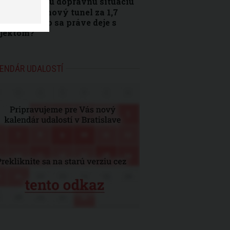
Bratislavskú dopravnú situáciu
e odľahčiť nový tunel za 1,7
iardy eur. Čo sa práve deje s
ojektom?
ENDÁR UDALOSTÍ