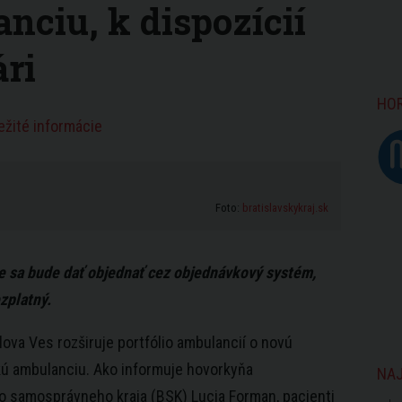
nciu, k dispozícií
ári
HO
ežité informácie
Foto:
bratislavskykraj.sk
 sa bude dať objednať cez objednávkový systém,
zplatný.
rlova Ves rozširuje portfólio ambulancií o novú
ú ambulanciu. Ako informuje hovorkyňa
NAJ
o samosprávneho kraja (BSK) Lucia Forman, pacienti