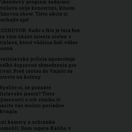
Víkendový program zadarmo:
tislava ožije koncertmi, kinom
ohňovou show. Tieto akcie si
echajte ujsť
OZHOVOR: Rado z Nie je túra bez
ra vám ukáže miesta nielen v
tislave, ktoré väčšina ľudí vôbec
pozná
ratislavská polícia upozorňuje
veľké dopravné obmedzenia pre
tival: Pred cestou do Vajnôr sa
pravte na kolóny
yslíte si, že poznáte
tislavské jazerá? Tieto
jímavosti o ich vzniku či
acite vás možno poriadne
ekvapia
ni kamery a ochranka
omohli: Dom rapera Kaliho v