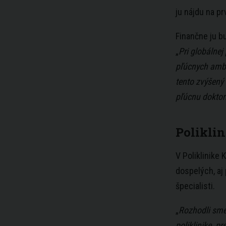
ju nájdu na p
Finančne ju b
„
Pri globálne
pľúcnych ambu
tento zvýšený
pľúcnu doktor
Polikli
V Poliklinike 
dospelých, aj 
špecialisti.
„
Rozhodli sme
poliklinike, p