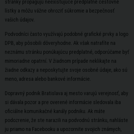
stránky propagujú neexistujúce predplatné cestovné
lístky a môžu vážne ohroziť súkromie a bezpečnosť
vašich údajov.
Podvodníci často využívajú podobné grafické prvky a logo
DPB, aby pôsobili dôveryhodne. Ak však natrafíte na
neznámu stránku ponúkajúcu predplatné, odporúčame byť
mimoriadne opatrní. V žiadnom prípade neklikajte na
žiadne odkazy a neposkytujte svoje osobné údaje, ako sú
meno, adresa alebo bankové informácie.
Dopravný podnik Bratislava aj mesto varujú verejnosť, aby
si dávala pozor a pre overené informácie sledovala iba
oficiálne komunikačné kanály podniku. Ak máte
podozrenie, že ste narazili na podvodnú stránku, nahláste
ju priamo na Facebooku a upozornite svojich známych,