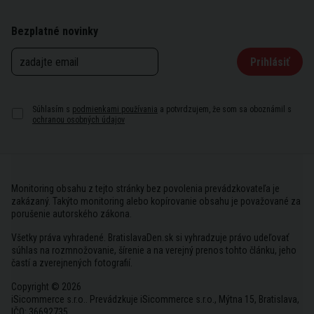
Bezplatné novinky
Prihlásiť
Súhlasím s
podmienkami používania
a potvrdzujem, že som sa oboznámil s
ochranou osobných údajov
Monitoring obsahu z tejto stránky bez povolenia prevádzkovateľa je
zakázaný. Takýto monitoring alebo kopírovanie obsahu je považované za
porušenie autorského zákona.
Všetky práva vyhradené. BratislavaDen.sk si vyhradzuje právo udeľovať
súhlas na rozmnožovanie, šírenie a na verejný prenos tohto článku, jeho
častí a zverejnených fotografií.
Copyright © 2026
iSicommerce s.r.o.. Prevádzkuje iSicommerce s.r.o., Mýtna 15, Bratislava,
IČO: 36692735