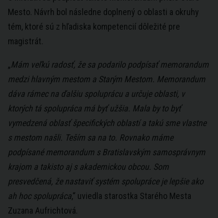
Mesto. Návrh bol následne doplnený o oblasti a okruhy
tém, ktoré sú z hľadiska kompetencií dôležité pre
magistrát.
„
Mám veľkú radosť, že sa podarilo podpísať memorandum
medzi hlavným mestom a Starým Mestom. Memorandum
dáva rámec na ďalšiu spoluprácu a určuje oblasti, v
ktorých tá spolupráca má byť užšia. Mala by to byť
vymedzená oblasť špecifických oblastí a takú sme vlastne
s mestom našli. Teším sa na to. Rovnako máme
podpísané memorandum s Bratislavským samosprávnym
krajom a takisto aj s akademickou obcou. Som
presvedčená, že nastaviť systém spolupráce je lepšie ako
ah hoc spolupráca
,“ uviedla starostka Starého Mesta
Zuzana Aufrichtová.