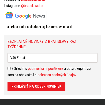
Instagrame
@bratislavaden
PRIHLÁSIŤ NA ODBER NOVINIEK
...alebo ich odoberajte cez e-mail:
Máte tip na článok?
Napíšte nám TU
BEZPLATNÉ NOVINKY Z BRATISLAVY RAZ
TÝŽDENNE:
HOROSKOP
Dnešný
Zajtrajší
Týždenný
Kozorožec
(22.12. - 20.1.)
zmeniť
Súhlasím s
podmienkami používania
a potvrdzujem, že
Dnes hrozia malicherné výmeny názorov s vašimi
som sa oboznámil s
ochranou osobných údajov
blízkymi. Ako sa tomu vyhnúť? Snažte sa o to, aby ste
vytvorili príjemné prostredie. Partner vás bude mať
PRIHLÁSIŤ NA ODBER NOVINIEK
chuť vodiť za nos. Prekuknete ho hneď na začiatku.
čítať ďalej...