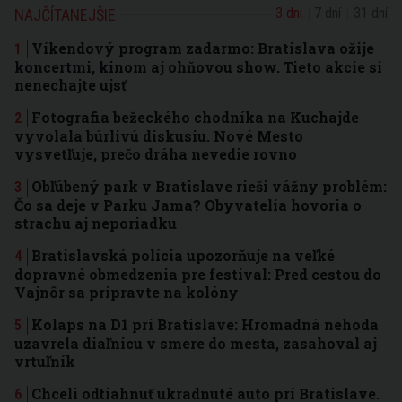
3 dni
7 dní
31 dní
NAJČÍTANEJŠIE
Víkendový program zadarmo: Bratislava ožije
koncertmi, kinom aj ohňovou show. Tieto akcie si
nenechajte ujsť
Fotografia bežeckého chodníka na Kuchajde
vyvolala búrlivú diskusiu. Nové Mesto
vysvetľuje, prečo dráha nevedie rovno
Obľúbený park v Bratislave rieši vážny problém:
Čo sa deje v Parku Jama? Obyvatelia hovoria o
strachu aj neporiadku
Bratislavská polícia upozorňuje na veľké
dopravné obmedzenia pre festival: Pred cestou do
Vajnôr sa pripravte na kolóny
Kolaps na D1 pri Bratislave: Hromadná nehoda
uzavrela diaľnicu v smere do mesta, zasahoval aj
vrtuľník
Chceli odtiahnuť ukradnuté auto pri Bratislave.