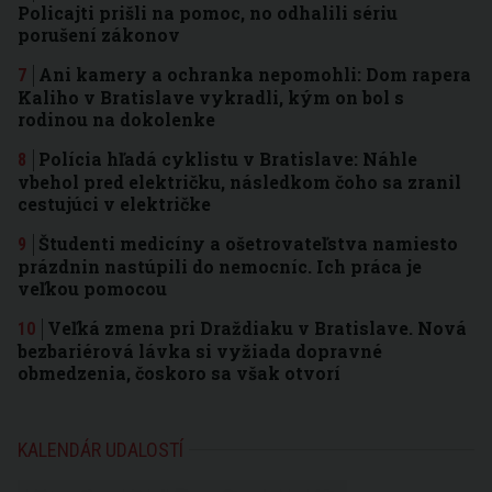
Policajti prišli na pomoc, no odhalili sériu
porušení zákonov
Ani kamery a ochranka nepomohli: Dom rapera
Kaliho v Bratislave vykradli, kým on bol s
rodinou na dokolenke
Polícia hľadá cyklistu v Bratislave: Náhle
vbehol pred električku, následkom čoho sa zranil
cestujúci v električke
Študenti medicíny a ošetrovateľstva namiesto
prázdnin nastúpili do nemocníc. Ich práca je
veľkou pomocou
Veľká zmena pri Draždiaku v Bratislave. Nová
bezbariérová lávka si vyžiada dopravné
obmedzenia, čoskoro sa však otvorí
KALENDÁR UDALOSTÍ