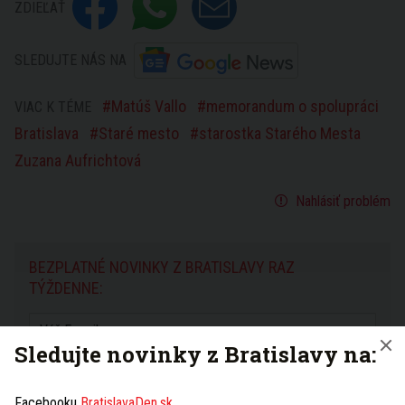
ZDIEĽAŤ
SLEDUJTE NÁS NA
Matúš Vallo
memorandum o spolupráci
VIAC K TÉME
Bratislava
Staré mesto
starostka Starého Mesta
Zuzana Aufrichtová
Nahlásiť problém
BEZPLATNÉ NOVINKY Z BRATISLAVY RAZ
TÝŽDENNE:
Sledujte novinky z Bratislavy na:
Súhlasím s
podmienkami používania
a potvrdzujem, že
som sa oboznámil s
ochranou osobných údajov
Facebooku
BratislavaDen.sk