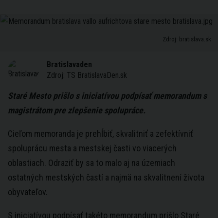
Zdroj: bratislava.sk
Bratislavaden
Zdroj:
TS BratislavaDen.sk
Staré Mesto prišlo s iniciatívou podpísať memorandum s
magistrátom pre zlepšenie spolupráce.
Cieľom memoranda je prehĺbiť, skvalitniť a zefektívniť
spoluprácu mesta a mestskej časti vo viacerých
oblastiach. Odraziť by sa to malo aj na územiach
ostatných mestských častí a najmä na skvalitnení života
obyvateľov.
S iniciatívou podpísať takéto memorandum prišlo Staré