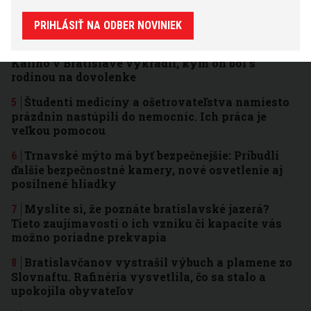
dopravné obmedzenia pre festival: Pred cestou do
Vajnôr sa pripravte na kolóny
PRIHLÁSIŤ NA ODBER NOVINIEK
Ani kamery a ochranka nepomohli: Dom rapera
Kaliho v Bratislave vykradli, kým on bol s
rodinou na dovolenke
Študenti medicíny a ošetrovateľstva namiesto
prázdnin nastúpili do nemocníc. Ich práca je
veľkou pomocou
Trnavské mýto má byť bezpečnejšie: Pribudli
ďalšie bezpečnostné kamery, nové osvetlenie aj
posilnené hliadky
Myslíte si, že poznáte bratislavské jazerá?
Tieto zaujímavosti o ich vzniku či kapacite vás
možno poriadne prekvapia
Bratislavčanov vystrašil výbuch a plamene zo
Slovnaftu. Rafinéria vysvetlila, čo sa stalo a
upokojila obyvateľov