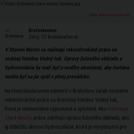
Foto:
www.facebook.com
Bratislavaden
Zdroj:
TS BratislavaDen.sk
V Starom Meste sa začínajú rekonštrukčné práce na
známej fontáne Vodný tok. Opravy žulového obkladu a
hydroizolácie by mali byť o nedlho ukončené, aby fontána
mohla byť na jar opäť v plnej prevádzke.
Na Hviezdoslavovom námestí v Bratislave začali rozsiahle
rekonštrukčné práce na ikonickej fontáne Vodný tok,
ktorá je momentálne vypustená a oplotená. Ako
informuje
Staré Mesto
, práce zahŕňajú opravu žulového obkladu, ako
aj dôležitú obnovu hydroizolácie, ktorá je nevyhnutná pre