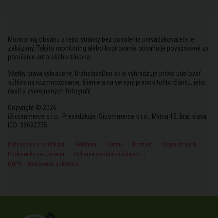
Monitoring obsahu z tejto stránky bez povolenia prevádzkovateľa je
zakázaný. Takýto monitoring alebo kopírovanie obsahu je považované za
porušenie autorského zákona.
Všetky práva vyhradené. BratislavaDen.sk si vyhradzuje právo udeľovať
súhlas na rozmnožovanie, šírenie a na verejný prenos tohto článku, jeho
častí a zverejnených fotografií.
Copyright © 2026
iSicommerce s.r.o.. Prevádzkuje iSicommerce s.r.o., Mýtna 15, Bratislava,
IČO: 36692735
Odhlásenie z notifikácií
Reklama
Cenník
Kontakt
Mapa stránok
Podmienky používania
Ochrana osobných údajov
GDPR - Nastavenie sukromia