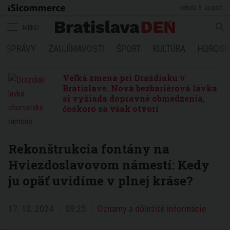
sobota 8. august
MENU
SPRÁVY
ZAUJÍMAVOSTI
ŠPORT
KULTÚRA
HOROSK
Veľká zmena pri Draždiaku v
Bratislave. Nová bezbariérová lávka
si vyžiada dopravné obmedzenia,
čoskoro sa však otvorí
Rekonštrukcia fontány na
Hviezdoslavovom námestí: Kedy
ju opäť uvidíme v plnej kráse?
17. 10. 2024
09:25
Oznamy a dôležité informácie