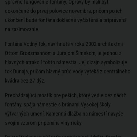
správne fungovanie fontány. Opravy by mali byť
dokončené do prvej polovice novembra, pričom po ich
ukončení bude fontána dôkladne vyčistená a pripravená
na zazimovanie.
Fontána Vodný tok, navrhnutá v roku 2002 architektmi
Ottom Grossmannom a Jurajom Šimekom, je jednou z
hlavných atrakcií tohto námestia. Jej dizajn symbolizuje
tok Dunaja, pričom hlavný prúd vody vyteká z centrálneho
kvádra cez 27 dýz.
Prechádzajúci mostík pre peších, ktorý vedie cez nádrž
fontány, spája námestie s bránami Vysokej školy
výtvarných umení. Kamenná dlažba na námestí navyše
svojím vzorom pripomína vlny rieky.