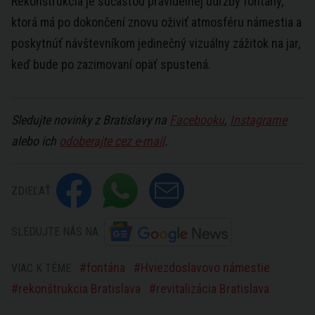
Rekonštrukcia je súčasťou pravidelnej údržby fontány,
ktorá má po dokončení znovu oživiť atmosféru námestia a
poskytnúť návštevníkom jedinečný vizuálny zážitok na jar,
keď bude po zazimovaní opäť spustená.
Sledujte novinky z Bratislavy na
Facebooku
,
Instagrame
alebo ich
odoberajte cez e-mail
.
ZDIEĽAŤ
SLEDUJTE NÁS NA
fontána
Hviezdoslavovo námestie
VIAC K TÉME
rekonštrukcia Bratislava
revitalizácia Bratislava