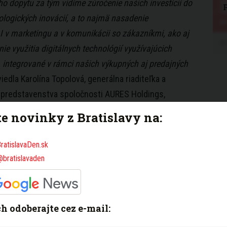
o dopytu za tým vidíme zúročenie našich investícií do
ologických inovácií, a to najmä nasadenie
AI v marketingu a v komunikácii so zákazníkmi, ako aj
nie využitia digitálnych technológií využívajúcich
, integrované v rámci našich výkupných aj predajných
iedla Karolína Topolová, generálna riaditeľka a
 predstavenstva spoločnosti AURES Holdings,
ľa siete autocentier AAA AUTO, Mototechna, Auto
te novinky z Bratislavy na:
verama. Skupina v marci predávala už vyše 320
e.
ratislavaDen.sk
@bratislavaden
 technológie a generatívna AI
í s automobilmi AURES-u významne pomáha machine
ich odoberajte cez e-mail:
matizovaný hlasový model CARol využívajúci