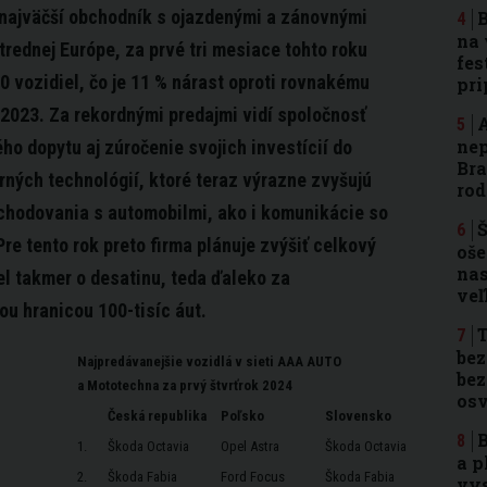
najväčší obchodník s ojazdenými a zánovnými
B
na 
trednej Európe, za prvé tri mesiace tohto roku
fes
0 vozidiel, čo je 11 % nárast oproti rovnakému
pri
2023. Za rekordnými predajmi vidí spoločnosť
A
nep
o dopytu aj zúročenie svojich investícií do
Bra
ných technológií, ktoré teraz výrazne zvyšujú
rod
bchodovania s automobilmi, ako i komunikácie so
Š
re tento rok preto firma plánuje zvýšiť celkový
oše
nas
el takmer o desatinu, teda ďaleko za
ve
u hranicou 100-tisíc áut.
T
bez
Najpredávanejšie vozidlá v sieti AAA AUTO
bez
a Mototechna za prvý štvrťrok 2024
osv
Česká republika
Poľsko
Slovensko
B
1.
Škoda Octavia
Opel Astra
Škoda Octavia
a p
2.
Škoda Fabia
Ford Focus
Škoda Fabia
vys