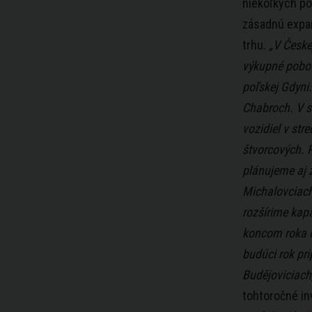
niekoľkých po
zásadnú expan
trhu.
„V Česke
výkupné poboč
poľskej Gdyni
Chabroch. V s
vozidiel v str
štvorcových. R
plánujeme aj z
Michalovciach
rozšírime kap
koncom roka o
budúci rok pr
Budějoviciach
tohtoročné inv