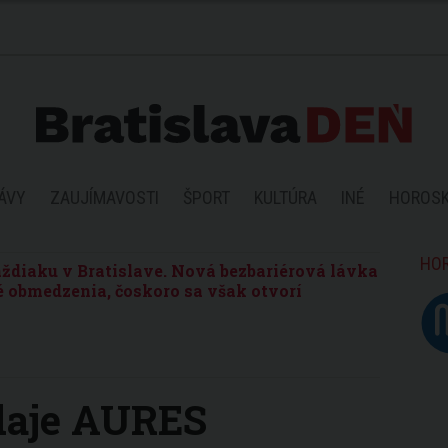
ÁVY
ZAUJÍMAVOSTI
ŠPORT
KULTÚRA
INÉ
HOROS
HO
ždiaku v Bratislave. Nová bezbariérová lávka
 obmedzenia, čoskoro sa však otvorí
daje AURES