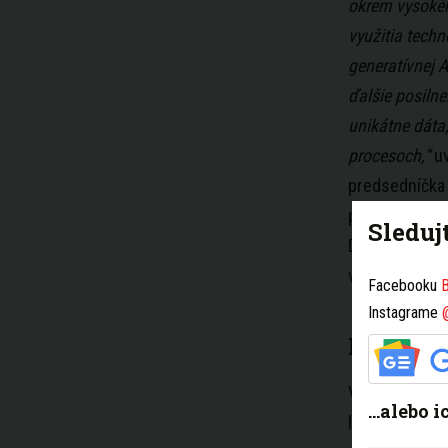
okrem vysokéh
využitia techn
generatívnej 
ďalšie posilne
unikátne dáta
procesoch,“
uv
predsedníčka
prevádzkovate
Sleduj
Diskont a Dri
vozidiel denn
Facebooku
B
Instagrame
Moderné
V obchodovan
...alebo 
learning auto