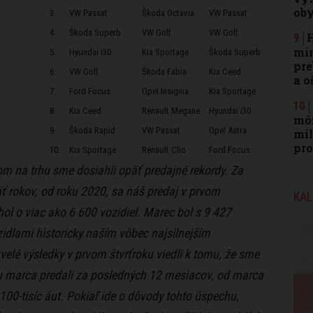
ob
3.
VW Passat
Škoda Octavia
VW Passat
4.
Škoda Superb
VW Golf
VW Golf
H
min
5.
Hyundai i30
Kia Sportage
Škoda Superb
pre
6.
VW Golf
Škoda Fabia
Kia Ceed
a o
7.
Ford Focus
Opel Insignia
Kia Sportage
8.
Kia Ceed
Renault Megane
Hyundai i30
môž
9.
Škoda Rapid
VW Passat
Opel Astra
mil
pr
10.
Kia Sportage
Renault Clio
Ford Focus
om na trhu sme dosiahli opäť predajné rekordy. Za
ť rokov, od roku 2020, sa náš predaj v prvom
KAL
hol o viac ako 6 600 vozidiel. Marec bol s 9 427
idlami historicky naším vôbec najsilnejším
elé výsledky v prvom štvrťroku viedli k tomu, že sme
u marca predali za posledných 12 mesiacov, od marca
00-tisíc áut. Pokiaľ ide o dôvody tohto úspechu,