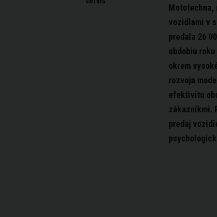
servis
Mototechna, 
vozidlami v s
predala 26 00
obdobiu roku 
okrem vysokéh
rozvoja moder
efektivitu o
zákazníkmi. P
predaj vozidi
psychologicko