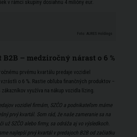
ek v rámci skupiny dosiahnu 4 milióny eur.
Foto: AURES Holdings
 B2B – medziročný nárast o 6 %
ročnému prvému kvartálu predaje vozidiel
vzrástli o 6 %. Rastie obľuba finančných produktov –
 zákazníkov využíva na nákup vozidla lízing.
edajov vozidiel firmám, SZČO a podnikateľom máme
šný prvý kvartál. Som rád, že naše zameranie sa na
či už SZČO alebo firmy, sa odráža aj vo výsledkoch.
me najlepší prvý kvartál v predajoch B2B od začiatku