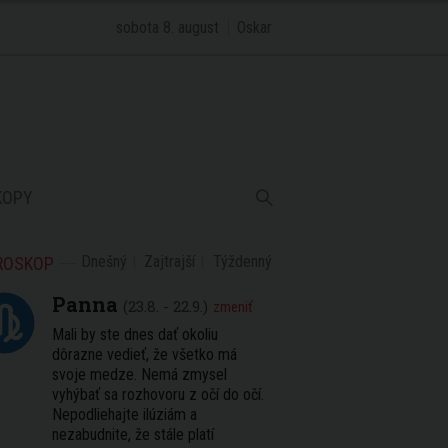
sobota 8. august
Oskar
KOPY
Dnešný
Zajtrajší
Týždenný
ROSKOP
Panna
(23.8. - 22.9.)
zmeniť
Mali by ste dnes dať okoliu
dôrazne vedieť, že všetko má
svoje medze. Nemá zmysel
vyhýbať sa rozhovoru z očí do očí.
Nepodliehajte ilúziám a
nezabudnite, že stále platí