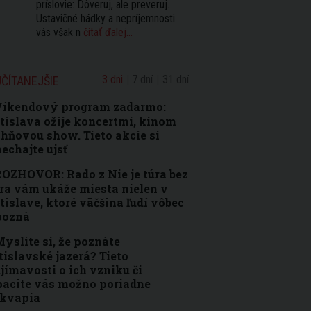
príslovie: Dôveruj, ale preveruj.
Ustavičné hádky a nepríjemnosti
vás však n
čítať ďalej...
3 dni
7 dní
31 dní
ČÍTANEJŠIE
Víkendový program zadarmo:
tislava ožije koncertmi, kinom
ohňovou show. Tieto akcie si
echajte ujsť
OZHOVOR: Rado z Nie je túra bez
ra vám ukáže miesta nielen v
tislave, ktoré väčšina ľudí vôbec
pozná
yslíte si, že poznáte
tislavské jazerá? Tieto
jímavosti o ich vzniku či
acite vás možno poriadne
ekvapia