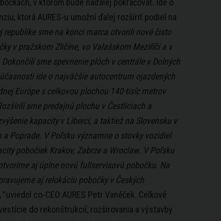
bočkách, v ktorom bude naďalej pokračovať. Ide o
ziu, ktorá AURES-u umožní ďalej rozšíriť podiel na
j republike sme na konci marca otvorili nové čisto
ky v pražskom Zličíne, vo Valašskom Meziříčí a v
. Dokončili sme spevnenie plôch v centrále v Dolných
účasnosti ide o najväčšie autocentrum ojazdených
ednej Európe s celkovou plochou 140-tisíc metrov
ozšírili sme predajnú plochu v Čestliciach a
výšenie kapacity v Liberci, a taktiež na Slovensku v
 a Poprade. V Poľsku významne o stovky vozidiel
acity pobočiek Krakov, Zabrze a Wroclaw. V Poľsku
tvoríme aj úplne novú fullservisovú pobočku
.
Na
ipravujeme aj relokáciu pobočky v Českých
,“
uviedol co-CEO AURES Petr Vaněček. Celkové
estície do rekonštrukcií, rozširovania a výstavby