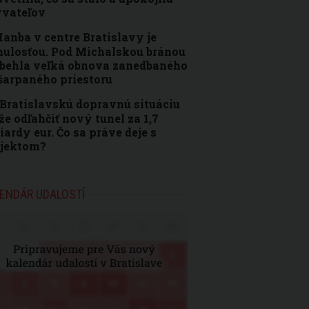
yvateľov
anba v centre Bratislavy je
ulosťou. Pod Michalskou bránou
behla veľká obnova zanedbaného
šarpaného priestoru
Bratislavskú dopravnú situáciu
e odľahčiť nový tunel za 1,7
iardy eur. Čo sa práve deje s
ojektom?
ENDÁR UDALOSTÍ