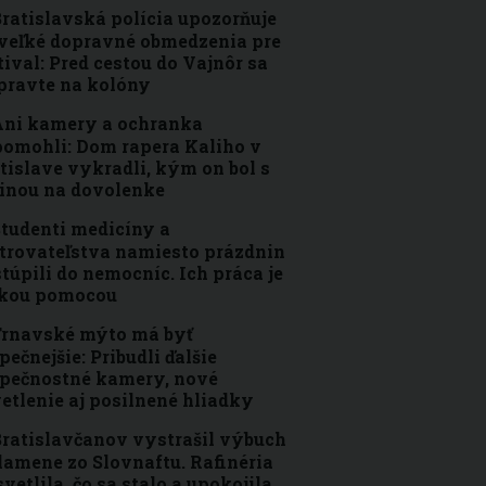
ratislavská polícia upozorňuje
veľké dopravné obmedzenia pre
tival: Pred cestou do Vajnôr sa
pravte na kolóny
ni kamery a ochranka
omohli: Dom rapera Kaliho v
tislave vykradli, kým on bol s
inou na dovolenke
tudenti medicíny a
trovateľstva namiesto prázdnin
túpili do nemocníc. Ich práca je
ľkou pomocou
rnavské mýto má byť
pečnejšie: Pribudli ďalšie
pečnostné kamery, nové
etlenie aj posilnené hliadky
ratislavčanov vystrašil výbuch
lamene zo Slovnaftu. Rafinéria
vetlila, čo sa stalo a upokojila