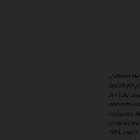
„S ďalším rok
posledných pä
štvrťroku zdvi
predanými voz
mesiacom. Skv
už na začiatk
2023, celkom 1