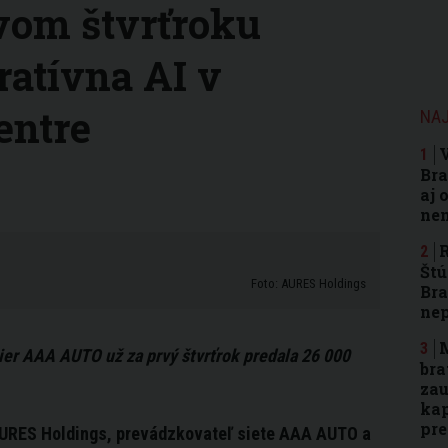
vom štvrťroku
ratívna AI v
entre
NAJ
Bra
aj 
nen
R
Štú
Foto: AURES Holdings
Bra
ne
M
ier AAA AUTO už za prvý štvrťrok predala 26 000
bra
zau
kap
pr
URES Holdings, prevádzkovateľ siete AAA AUTO a