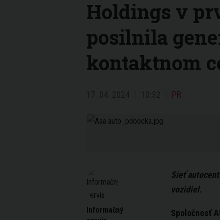
Holdings v pr
posilnila gene
kontaktnom c
17. 04. 2024
10:32
PR
Sieť autocent
vozidiel.
Informačný
Spoločnosť A