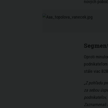
nových poboči
Segment
Oproti minulo
podnikateľom 
stále viac B2B
„Z pohľadu pr
za sebou úspe
podnikateľov, 
Zaznamenali s