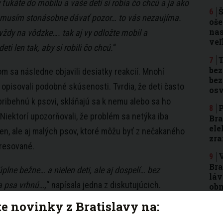
y ťukáte do mobilu a vaše deti si robia čo chcú a ja ako
Š
i musím stonásobne dávať pozor… to vás nezaujíma.
oše
nas
ždy na vôdzke…. tak aj vy odložte mobil a
ve
eti len tak, aby si robili čo chcú.
“
T
bez
m sa následne objavili desiatky reakcií. Mnohí
bez
 opisovali podobné skúsenosti. Tvrdia, že deti často
osv
pribehnú k psovi, skláňajú sa k nemu alebo sa ho
P
 Niektorí upozorňovali, že problém sa netýka iba
Bra
ele
en, ale aj malých psov, ktoré môžu byť z nečakaného
zra
resované.
V
Bra
úplne bežne… a nielen deti, ale aj dospelí… bez
láv
a psa vrhnú…,
“ napísala jedna z diskutujúcich.
obm
te novinky z Bratislavy na:
a p
oplach, jej mosty sú v zlom stave, chýbajú