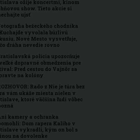
tislava ožije koncertmi, kinom
ohňovou show. Tieto akcie si
echajte ujsť
otografia bežeckého chodníka
Kuchajde vyvolala búrlivú
kusiu. Nové Mesto vysvetľuje,
čo dráha nevedie rovno
ratislavská polícia upozorňuje
veľké dopravné obmedzenia pre
tival: Pred cestou do Vajnôr sa
pravte na kolóny
OZHOVOR: Rado z Nie je túra bez
ra vám ukáže miesta nielen v
tislave, ktoré väčšina ľudí vôbec
pozná
ni kamery a ochranka
omohli: Dom rapera Kaliho v
tislave vykradli, kým on bol s
inou na dovolenke