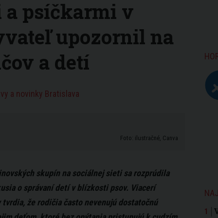
 a psíčkarmi v
yvateľ upozornil na
čov a detí
HO
vy a novinky Bratislava
Foto: ilustračné, Canva
inovských skupín na sociálnej sieti sa rozprúdila
usia o správaní detí v blízkosti psov. Viacerí
NAJ
v tvrdia, že rodičia často nevenujú dostatočnú
jim deťom, ktoré bez opýtania pristupujú k cudzím