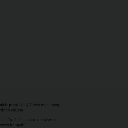
ateľa je zakázaný. Takýto monitoring
rského zákona.
vo udeľovať súhlas na rozmnožovanie,
ených fotografií.