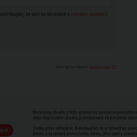
potvrdzujem, že som sa oboznámil s
ochranou osobných
Máte tip na článok?
Napíšte nám TU
Monitoring obsahu z tejto stránky bez povolenia prevádzkov
alebo kopírovanie obsahu je považované za porušenie auto
Všetky práva vyhradené. BratislavaDen.sk si vyhradzuje prá
ásiť
šírenie a na verejný prenos tohto článku, jeho častí a zverejn