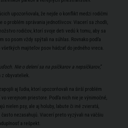
úcich upozorňovala, že nejde o konflikt medzi rodičmi
le o problém správania jednotlivcov. Viacerí sa zhodli,
ožstvo rodičov, ktorí svoje deti vedú k tomu, aby sa
m so psom vždy spýtali na súhlas. Rovnako podľa
všetkých majiteľov psov hádzať do jedného vreca.
ľuďoch. Nie o delení sa na psíčkarov a nepsíčkarov
,“
 z obyvateliek.
apojili aj ľudia, ktorí upozorňovali na širší problém
í vo verejnom priestore. Podľa nich nie je výnimočné,
jú nielen psy, ale aj holuby, labute či iné zvieratá,
 často nezasahujú. Viacerí preto vyzývali na väčšiu
duplnosť a rešpekt.