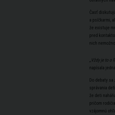
Časť diskutuj
a psíčkarmi, a
že existuje mn
pred kontakto
nich nemožno 
„
Vždy je to o 
napísala jedna
Do debaty sa z
správania det
že deti naháňa
pričom rodičia
vzájomnú ohľa