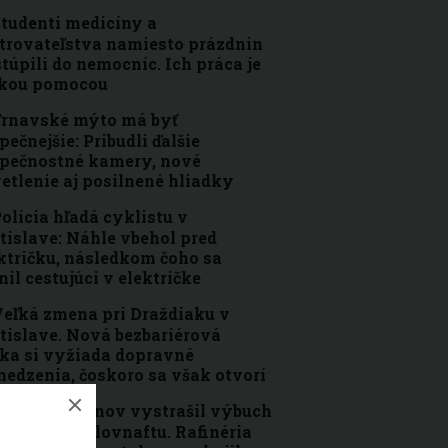
tudenti medicíny a
trovateľstva namiesto prázdnin
túpili do nemocníc. Ich práca je
ľkou pomocou
rnavské mýto má byť
pečnejšie: Pribudli ďalšie
pečnostné kamery, nové
etlenie aj posilnené hliadky
olícia hľadá cyklistu v
tislave: Náhle vbehol pred
ktričku, následkom čoho sa
nil cestujúci v električke
eľká zmena pri Draždiaku v
tislave. Nová bezbariérová
ka si vyžiada dopravné
edzenia, čoskoro sa však otvorí
Bratislavčanov vystrašil výbuch
lamene zo Slovnaftu. Rafinéria