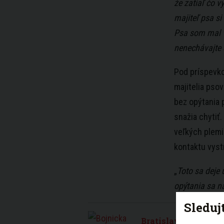
že zatiaľ čo v
majiteľ psa s
Psa som mal v
nenechávajte d
Pod príspevko
majitelia psov
bez opýtania 
snažia chytiť.
veľkých plemi
kontaktu vyst
„
Toto sa deje 
opýtania sa n
Sleduj
Bratislava bije na p