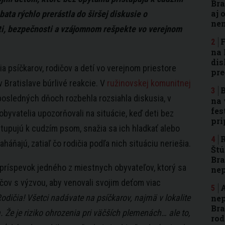
Bra
aj 
bata rýchlo prerástla do širšej diskusie o
nen
i, bezpečnosti a vzájomnom rešpekte vo verejnom
F
na 
dis
ia psíčkarov, rodičov a detí vo verejnom priestore
pre
v Bratislave búrlivé reakcie. V
ružinovskej komunitnej
B
posledných dňoch rozbehla rozsiahla diskusia, v
na 
fes
 obyvatelia upozorňovali na situácie, keď deti bez
pri
stupujú k cudzím psom, snažia sa ich hladkať alebo
R
háňajú, zatiaľ čo rodičia podľa nich situáciu neriešia.
Štú
Bra
príspevok jedného z miestnych obyvateľov, ktorý sa
ne
ičov s výzvou, aby venovali svojim deťom viac
A
odičia! Všetci nadávate na psíčkarov, najmä v lokalite
nep
Bra
 Že je riziko ohrozenia pri väčších plemenách… ale to,
rod