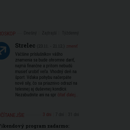
Dnešný
Zajtrajší
Týždenný
ROSKOP
Strelec
(23.11. - 21.12.)
zmeniť
Väčšine príslušníkov vášho
znamenia sa bude ohromne dariť,
najmä finančne a pritom nebudú
musieť urobiť veľa. Vhodný deň na
šport. Vďaka pohybu načerpáte
nové sily, čo sa priaznivo odrazí na
telesnej aj duševnej kondícii.
Nezabudnite ani na spr
čítať ďalej...
3 dni
7 dní
31 dní
ČÍTANEJŠIE
Víkendový program zadarmo: