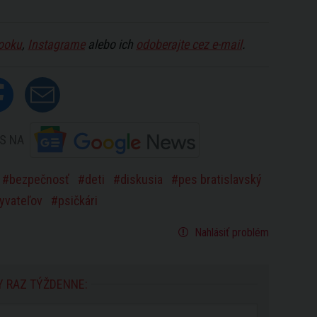
ooku
,
Instagrame
alebo ich
odoberajte cez e-mail
.
S NA
bezpečnosť
deti
diskusia
pes bratislavský
yvateľov
psičkári
Nahlásiť problém
Y RAZ TÝŽDENNE: