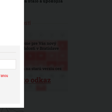
vetlila, čo sa stalo a upokojila
yvateľov
ENDÁR UDALOSTÍ
ranou