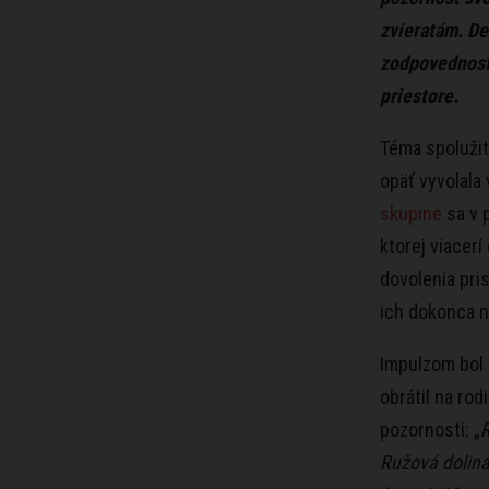
zvieratám. De
zodpovednost
priestore.
Téma spolužit
opäť vyvolala 
skupine
sa v 
ktorej viacerí
dovolenia pri
ich dokonca na
Impulzom bol 
obrátil na rod
pozornosti: „
R
Ružová dolina.