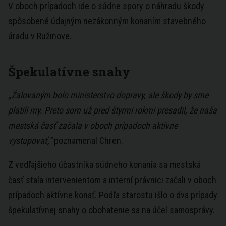
V oboch prípadoch ide o súdne spory o náhradu škody
spôsobené údajným nezákonným konaním stavebného
úradu v Ružinove.
Špekulatívne snahy
„
Žalovaným bolo ministerstvo dopravy, ale škody by sme
platili my. Preto som už pred štyrmi rokmi presadil, že naša
mestská časť začala v oboch prípadoch aktívne
vystupovať,“
poznamenal Chren.
Z vedľajšieho účastníka súdneho konania sa mestská
časť stala intervenientom a interní právnici začali v oboch
prípadoch aktívne konať. Podľa starostu išlo o dva prípady
špekulatívnej snahy o obohatenie sa na účel samosprávy.