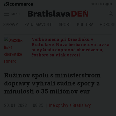
sobota 8. august
MENU
SPRÁVY
ZAUJÍMAVOSTI
ŠPORT
KULTÚRA
HOROSK
Veľká zmena pri Draždiaku v
Bratislave. Nová bezbariérová lávka
si vyžiada dopravné obmedzenia,
čoskoro sa však otvorí
Ružinov spolu s ministerstvom
dopravy vyhrali súdne spory z
minulosti o 35 miliónov eur
20. 01. 2023
08:35
Iné správy z Bratislavy