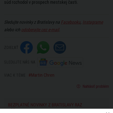
súd rozhodol v prospech mestskej časti.
Sledujte novinky z Bratislavy na
Facebooku
,
Instagrame
alebo ich
odoberajte cez e-mail
.
ZDIEĽAŤ
SLEDUJTE NÁS NA
Martin Chren
VIAC K TÉME
Nahlásiť problém
BEZPLATNÉ NOVINKY Z BRATISLAVY RAZ
TÝŽDENNE: