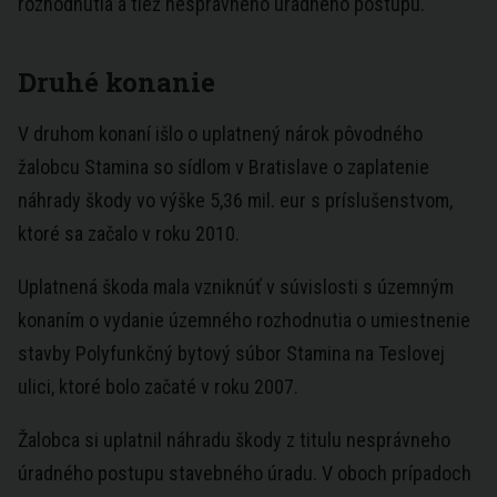
rozhodnutia a tiež nesprávneho úradného postupu.
Druhé konanie
V druhom konaní išlo o uplatnený nárok pôvodného
žalobcu Stamina so sídlom v
Bratislave
o zaplatenie
náhrady škody vo výške 5,36 mil. eur s príslušenstvom,
ktoré sa začalo v roku 2010.
Uplatnená škoda mala vzniknúť v súvislosti s územným
konaním o vydanie územného rozhodnutia o umiestnenie
stavby Polyfunkčný bytový súbor Stamina na Teslovej
ulici, ktoré bolo začaté v roku 2007.
Žalobca si uplatnil náhradu škody z titulu nesprávneho
úradného postupu stavebného úradu. V oboch prípadoch