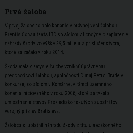
Prvá žaloba
V prvej žalobe to bolo konanie v právnej veci žalobcu
Prentis Consultants LTD so sídlom v Londýne o zaplatenie
náhrady škody vo výške 29,5 mil eur s príslušenstvom,
ktoré sa začalo v roku 2014.
Škoda mala v zmysle žaloby vzniknúť právnemu
predchodcovi žalobcu, spoločnosti Dunaj Petrol Trade v
konkurze, so sídlom v Komárne, v rámci územného
konania iniciovaného v roku 2006, ktoré sa týkalo
umiestnenia stavby Prekladisko tekutých substrátov –
verejný prístav
Bratislava
.
Žalobca si uplatnil náhradu škody z titulu nezákonného