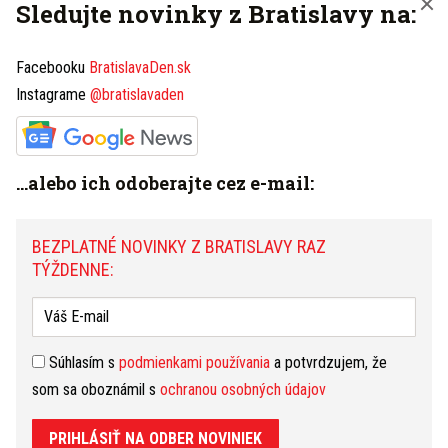
Sledujte novinky z Bratislavy na:
Facebooku
BratislavaDen.sk
Súhlasím s
podmienkami používania
a potvrdzujem, že
Instagrame
@bratislavaden
som sa oboznámil s
ochranou osobných údajov
PRIHLÁSIŤ NA ODBER NOVINIEK
...alebo ich odoberajte cez e-mail:
BEZPLATNÉ NOVINKY Z BRATISLAVY RAZ
Máte tip na článok?
Napíšte nám TU
TÝŽDENNE:
HOROSKOP
Súhlasím s
podmienkami používania
a potvrdzujem, že
Dnešný
Zajtrajší
Týždenný
som sa oboznámil s
ochranou osobných údajov
Lev
(23.7. - 22.8.)
zmeniť
Naskytne sa vám nečakaná príležitosť obnoviť starú
PRIHLÁSIŤ NA ODBER NOVINIEK