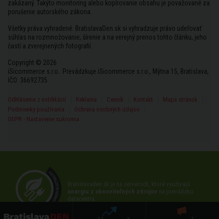
zakázaný. Takýto monitoring alebo kopírovanie obsahu je považované za
porušenie autorského zákona.
Všetky práva vyhradené. BratislavaDen.sk si vyhradzuje právo udeľovať
súhlas na rozmnožovanie, šírenie a na verejný prenos tohto článku, jeho
častí a zverejnených fotografií.
Copyright © 2026
iSicommerce s.r.o.. Prevádzkuje iSicommerce s.r.o., Mýtna 15, Bratislava,
IČO: 36692735
Odhlásenie z notifikácií
Reklama
Cenník
Kontakt
Mapa stránok
Podmienky používania
Ochrana osobných údajov
GDPR - Nastavenie sukromia
Bratislavaden.sk je na serveroch, ktoré využívajú
energiu z obnoviteľných zdrojov
na prevádzku
datacentra.