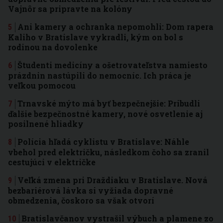
Vajnôr sa pripravte na kolóny
Ani kamery a ochranka nepomohli: Dom rapera
Kaliho v Bratislave vykradli, kým on bol s
rodinou na dovolenke
Študenti medicíny a ošetrovateľstva namiesto
prázdnin nastúpili do nemocníc. Ich práca je
veľkou pomocou
Trnavské mýto má byť bezpečnejšie: Pribudli
ďalšie bezpečnostné kamery, nové osvetlenie aj
posilnené hliadky
Polícia hľadá cyklistu v Bratislave: Náhle
vbehol pred električku, následkom čoho sa zranil
cestujúci v električke
Veľká zmena pri Draždiaku v Bratislave. Nová
bezbariérová lávka si vyžiada dopravné
obmedzenia, čoskoro sa však otvorí
Bratislavčanov vystrašil výbuch a plamene zo