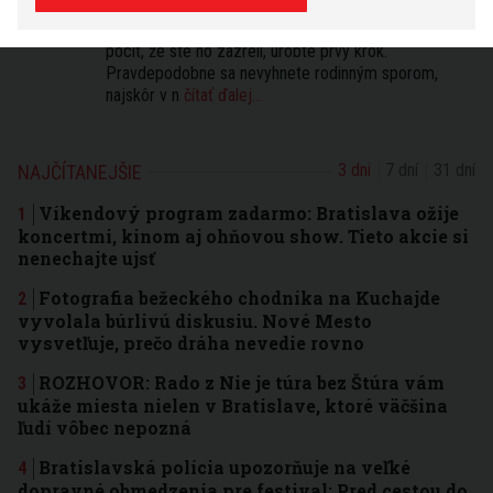
známosť alebo stretnete človeka, ktorý pre vás
v budúcnosti bude veľa znamenať . Ak budete mať
pocit, že ste ho zazreli, urobte prvý krok.
Pravdepodobne sa nevyhnete rodinným sporom,
najskôr v n
čítať ďalej...
3 dni
7 dní
31 dní
NAJČÍTANEJŠIE
Víkendový program zadarmo: Bratislava ožije
koncertmi, kinom aj ohňovou show. Tieto akcie si
nenechajte ujsť
Fotografia bežeckého chodníka na Kuchajde
vyvolala búrlivú diskusiu. Nové Mesto
vysvetľuje, prečo dráha nevedie rovno
ROZHOVOR: Rado z Nie je túra bez Štúra vám
ukáže miesta nielen v Bratislave, ktoré väčšina
ľudí vôbec nepozná
Bratislavská polícia upozorňuje na veľké
dopravné obmedzenia pre festival: Pred cestou do