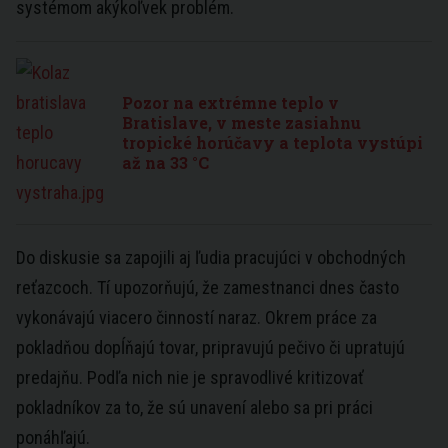
systémom akýkoľvek problém.
Pozor na extrémne teplo v
Bratislave, v meste zasiahnu
tropické horúčavy a teplota vystúpi
až na 33 °C
Do diskusie sa zapojili aj ľudia pracujúci v obchodných
reťazcoch. Tí upozorňujú, že zamestnanci dnes často
vykonávajú viacero činností naraz. Okrem práce za
pokladňou dopĺňajú tovar, pripravujú pečivo či upratujú
predajňu. Podľa nich nie je spravodlivé kritizovať
pokladníkov za to, že sú unavení alebo sa pri práci
ponáhľajú.