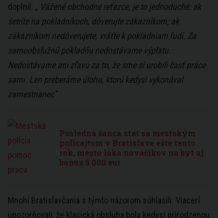
doplnil: „
Vážené obchodné reťazce, je to jednoduché: ak
šetríte na pokladníkoch, dôverujte zákazníkom; ak
zákazníkom nedôverujete, vráťte k pokladniam ľudí. Za
samoobslužnú pokladňu nedostávame výplatu.
Nedostávame ani zľavu za to, že sme si urobili časť práce
sami. Len preberáme úlohu, ktorú kedysi vykonával
zamestnanec
.“
Posledná šanca stať sa mestským
policajtom v Bratislave ešte tento
rok, mesto láka nováčikov na byt aj
bonus 5 000 eur
Mnohí Bratislavčania s týmto názorom súhlasili. Viacerí
upozorňovali, že klasická obsluha bola kedysi prirodzenou