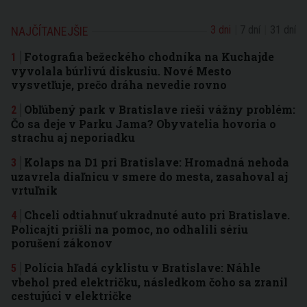
3 dni
7 dní
31 dní
NAJČÍTANEJŠIE
Fotografia bežeckého chodníka na Kuchajde
vyvolala búrlivú diskusiu. Nové Mesto
vysvetľuje, prečo dráha nevedie rovno
Obľúbený park v Bratislave rieši vážny problém:
Čo sa deje v Parku Jama? Obyvatelia hovoria o
strachu aj neporiadku
Kolaps na D1 pri Bratislave: Hromadná nehoda
uzavrela diaľnicu v smere do mesta, zasahoval aj
vrtuľník
Chceli odtiahnuť ukradnuté auto pri Bratislave.
Policajti prišli na pomoc, no odhalili sériu
porušení zákonov
Polícia hľadá cyklistu v Bratislave: Náhle
vbehol pred električku, následkom čoho sa zranil
cestujúci v električke