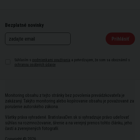
Bezplatné novinky
Prihlásiť
Súhlasím s
podmienkami používania
a potvrdzujem, že som sa oboznámil s
ochranou osobných údajov
Monitoring obsahu z tejto stránky bez povolenia prevádzkovateľa je
zakázaný. Takýto monitoring alebo kopírovanie obsahu je považované za
porušenie autorského zákona.
Všetky práva vyhradené. BratislavaDen.sk si vyhradzuje právo udeľovať
súhlas na rozmnožovanie, šírenie a na verejný prenos tohto článku, jeho
častí a zverejnených fotografií.
Copyright © 2026