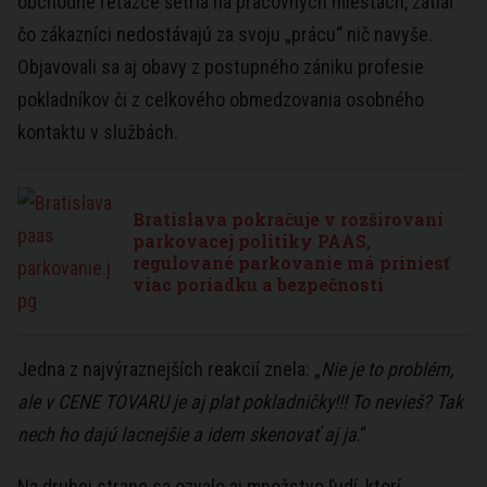
obchodné reťazce šetria na pracovných miestach, zatiaľ
čo zákazníci nedostávajú za svoju „prácu“ nič navyše.
Objavovali sa aj obavy z postupného zániku profesie
pokladníkov či z celkového obmedzovania osobného
kontaktu v službách.
Bratislava pokračuje v rozširovaní
parkovacej politiky PAAS,
regulované parkovanie má priniesť
viac poriadku a bezpečnosti
Jedna z najvýraznejších reakcií znela: „
Nie je to problém,
ale v CENE TOVARU je aj plat pokladničky!!! To nevieš? Tak
nech ho dajú lacnejšie a idem skenovať aj ja
.“
Na druhej strane sa ozvalo aj množstvo ľudí, ktorí