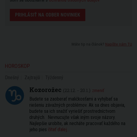
PRIHLÁSIŤ NA ODBER NOVINIEK
Máte tip na článok?
Napíšte nám TU
HOROSKOP
Dnešný
Zajtrajší
Týždenný
Kozorožec
(22.12. - 20.1.)
zmeniť
Budete sa zaoberať maličkosťami a vyhýbať sa
riešeniu závažných problémov. Ak sa dnes objavia,
budete sa ich snažiť vyriešiť prostredníctvom
druhých. Nevnucujte však iným svoje názory.
Najlepšie urobíte, ak necháte pracovať každého na
jeho pies
čítať ďalej...