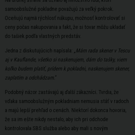
samoobslužné pokladne považujú za veľký pokrok.
Oceňujú najmä rýchlosť nákupu, možnosť kontrolovať si
ceny počas nakupovania a fakt, že si tovar môžu ukladať
do tašiek podľa vlastných predstáv.
Jedna z diskutujúcich napísala: „
Mám rada skener v Tescu
aj v Kauflande, všetko si naskenujem, dám do tašky, viem
koľko budem platiť, prídem k pokladni, naskenujem skener,
zaplatím a odchádzam
.“
Podobný názor zastávajú aj ďalší zákazníci. Tvrdia, že
vďaka samoobslužným pokladniam nemusia stáť v radoch
a majú lepší prehľad o cenách. Niektorí dokonca hovoria,
že sa im ešte nikdy nestalo, aby ich pri odchode
kontrolovala SBS služba alebo aby mali s novým