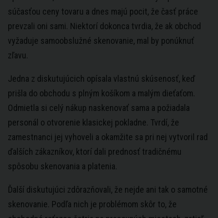
súčasťou ceny tovaru a dnes majú pocit, že časť práce
prevzali oni sami. Niektorí dokonca tvrdia, že ak obchod
vyžaduje samoobslužné skenovanie, mal by ponúknuť
zľavu.
Jedna z diskutujúcich opísala vlastnú skúsenosť, keď
prišla do obchodu s plným košíkom a malým dieťaťom.
Odmietla si celý nákup naskenovať sama a požiadala
personál o otvorenie klasickej pokladne. Tvrdí, že
zamestnanci jej vyhoveli a okamžite sa pri nej vytvoril rad
ďalších zákazníkov, ktorí dali prednosť tradičnému
spôsobu skenovania a platenia.
Ďalší diskutujúci zdôrazňovali, že nejde ani tak o samotné
skenovanie. Podľa nich je problémom skôr to, že