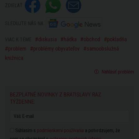
ZDIEĽAŤ
SLEDUJTE NÁS NA
diskusia
hádka
obchod
pokladňa
VIAC K TÉME
problem
problémy obyvateľov
samoobslužná
knižnica
Nahlásiť problém
BEZPLATNÉ NOVINKY Z BRATISLAVY RAZ
TÝŽDENNE:
Súhlasím s
podmienkami používania
a potvrdzujem, že
som sa oboznámil s
ochranou osobných údajov