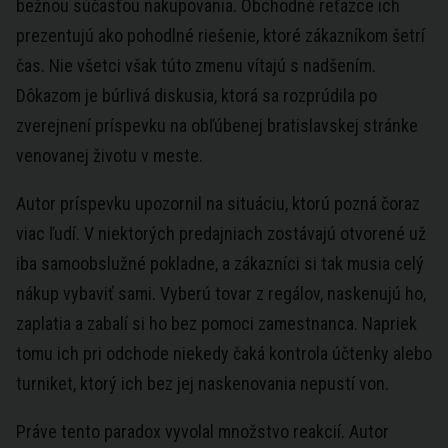
bežnou súčasťou nakupovania. Obchodné reťazce ich
prezentujú ako pohodlné riešenie, ktoré zákazníkom šetrí
čas. Nie všetci však túto zmenu vítajú s nadšením.
Dôkazom je búrlivá diskusia, ktorá sa rozprúdila po
zverejnení príspevku na obľúbenej bratislavskej stránke
venovanej životu v meste.
Autor príspevku upozornil na situáciu, ktorú pozná čoraz
viac ľudí. V niektorých predajniach zostávajú otvorené už
iba samoobslužné pokladne, a zákazníci si tak musia celý
nákup vybaviť sami. Vyberú tovar z regálov, naskenujú ho,
zaplatia a zabalí si ho bez pomoci zamestnanca. Napriek
tomu ich pri odchode niekedy čaká kontrola účtenky alebo
turniket, ktorý ich bez jej naskenovania nepustí von.
Práve tento paradox vyvolal množstvo reakcií. Autor