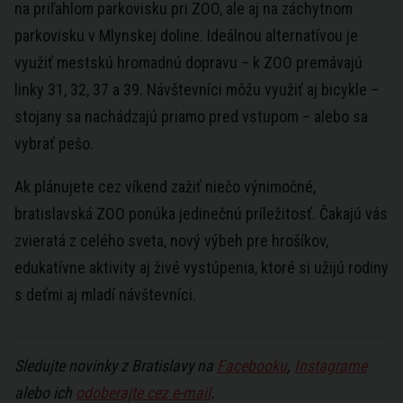
na priľahlom parkovisku pri ZOO, ale aj na záchytnom
parkovisku v Mlynskej doline. Ideálnou alternatívou je
využiť mestskú hromadnú dopravu – k ZOO premávajú
linky 31, 32, 37 a 39. Návštevníci môžu využiť aj bicykle –
stojany sa nachádzajú priamo pred vstupom – alebo sa
vybrať pešo.
Ak plánujete cez víkend zažiť niečo výnimočné,
bratislavská ZOO ponúka jedinečnú príležitosť. Čakajú vás
zvieratá z celého sveta, nový výbeh pre hrošíkov,
edukatívne aktivity aj živé vystúpenia, ktoré si užijú rodiny
s deťmi aj mladí návštevníci.
Sledujte novinky z Bratislavy na
Facebooku
,
Instagrame
alebo ich
odoberajte cez e-mail
.