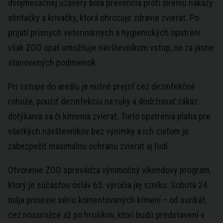
dvojmesačnej uzávery bola prevencia proti šíreniu nákazy
slintačky a krívačky, ktorá ohrozuje zdravie zvierat. Po
prijatí prísnych veterinárnych a hygienických opatrení
však ZOO opäť umožňuje návštevníkom vstup, no za jasne
stanovených podmienok.
Pri vstupe do areálu je nutné prejsť cez dezinfekčné
rohože, použiť dezinfekciu na ruky a dodržiavať zákaz
dotýkania sa či kŕmenia zvierat. Tieto opatrenia platia pre
všetkých návštevníkov bez výnimky a ich cieľom je
zabezpečiť maximálnu ochranu zvierat aj ľudí.
Otvorenie ZOO sprevádza výnimočný víkendový program,
ktorý je súčasťou osláv 65. výročia jej vzniku. Sobota 24.
mája prinesie sériu komentovaných kŕmení – od surikát,
cez nosorožce až po hrošíkov, ktorí budú predstavení v