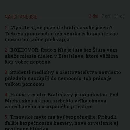
3 dni
7 dní
31 dní
NAJČÍTANEJŠIE
Myslíte si, že poznáte bratislavské jazerá?
Tieto zaujímavosti o ich vzniku či kapacite vás
možno poriadne prekvapia
ROZHOVOR: Rado z Nie je túra bez Štúra vám
ukáže miesta nielen v Bratislave, ktoré väčšina
ľudí vôbec nepozná
Študenti medicíny a ošetrovateľstva namiesto
prázdnin nastúpili do nemocníc. Ich práca je
veľkou pomocou
Hanba v centre Bratislavy je minulosťou. Pod
Michalskou bránou prebehla veľká obnova
zanedbaného a ošarpaného priestoru
Trnavské mýto má byť bezpečnejšie: Pribudli
ďalšie bezpečnostné kamery, nové osvetlenie aj
posilnené hliadky