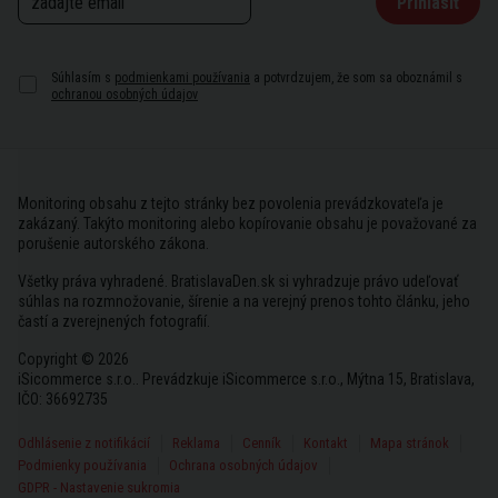
Prihlásiť
Súhlasím s
podmienkami používania
a potvrdzujem, že som sa oboznámil s
ochranou osobných údajov
Monitoring obsahu z tejto stránky bez povolenia prevádzkovateľa je
zakázaný. Takýto monitoring alebo kopírovanie obsahu je považované za
porušenie autorského zákona.
Všetky práva vyhradené. BratislavaDen.sk si vyhradzuje právo udeľovať
súhlas na rozmnožovanie, šírenie a na verejný prenos tohto článku, jeho
častí a zverejnených fotografií.
Copyright © 2026
iSicommerce s.r.o.. Prevádzkuje iSicommerce s.r.o., Mýtna 15, Bratislava,
IČO: 36692735
Odhlásenie z notifikácií
Reklama
Cenník
Kontakt
Mapa stránok
Podmienky používania
Ochrana osobných údajov
GDPR - Nastavenie sukromia