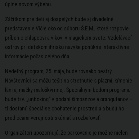
úplne novom výbehu.
Zážitkom pre deti aj dospelých bude aj divadelné
predstavenie Vlčie oko od súboru Š.E.M., ktoré rozpovie
príbeh o chlapcovi a vlkovi v magickom svete. Vzdelávací
ostrov pri detskom ihrisku navyše ponúkne interaktívne
informácie počas celého dňa.
Nedeľný program, 25. mája, bude rovnako pestrý.
Návštevníci sa môžu tešiť na stretnutie s plazmi, kŕmenie
lám aj mačky maloškvrnnej. Špeciálnym bodom programu
bude tzv. „unboxing“ v podaní šimpanzov a orangutanov –
tí dostanú špeciálne obohatenie prostredia a budú ho
pred očami verejnosti skúmať a rozbaľovať.
Organizátori upozorňujú, že parkovanie je možné nielen