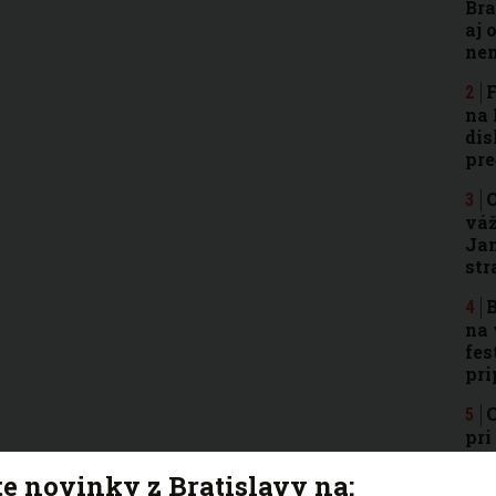
Bra
aj 
nen
F
na 
dis
pre
O
váž
Jam
str
B
na 
fes
pri
C
pri
pom
te novinky z Bratislavy na:
zá