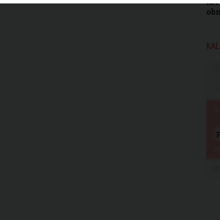
láv
obm
KAL