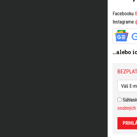
Facebooku
B
Instagrame
...alebo 
BEZPLAT
Súhlas
osobných 
PRIHL