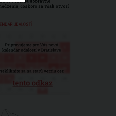
ka si vyžiada dopravné
edzenia, čoskoro sa však otvorí
ENDÁR UDALOSTÍ