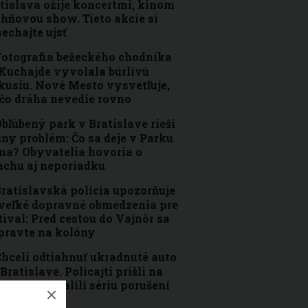
tislava ožije koncertmi, kinom
ohňovou show. Tieto akcie si
echajte ujsť
otografia bežeckého chodníka
Kuchajde vyvolala búrlivú
kusiu. Nové Mesto vysvetľuje,
čo dráha nevedie rovno
bľúbený park v Bratislave rieši
ny problém: Čo sa deje v Parku
a? Obyvatelia hovoria o
achu aj neporiadku
ratislavská polícia upozorňuje
veľké dopravné obmedzenia pre
tival: Pred cestou do Vajnôr sa
pravte na kolóny
hceli odtiahnuť ukradnuté auto
 Bratislave. Policajti prišli na
oc, no odhalili sériu porušení
konov