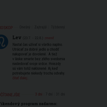
Dnešný
Zajtrajší
Týždenný
ROSKOP
Lev
(23.7. - 22.8.)
zmeniť
Nastal čas užívať si všetko naplno.
Utrácať za dobré jedlo a chodiť
nakupovať je dovolené. A tiež
v láske smiete bez zlého svedomia
nasledovať svoje srdce. Hviezdy
sú vám totiž naklonené. Aj keď
potrebujete niekedy trochu odvahy.
čítať ďalej...
3 dni
7 dní
31 dní
ČÍTANEJŠIE
Víkendový program zadarmo: