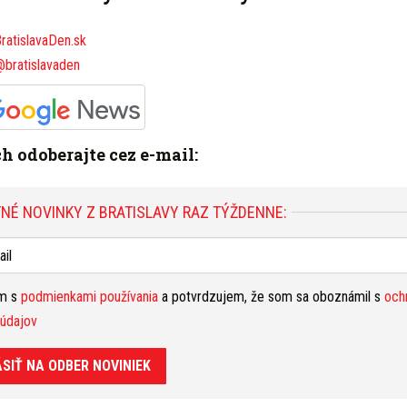
K
Hro
ratislavaDen.sk
v s
@bratislavaden
vrt
A
nep
Bra
ich odoberajte cez e-mail:
rod
P
NÉ NOVINKY Z BRATISLAVY RAZ TÝŽDENNE:
Bra
ele
zra
Š
ím s
podmienkami používania
a potvrdzujem, že som sa oboznámil s
och
oše
údajov
nas
ve
ÁSIŤ NA ODBER NOVINIEK
Bra