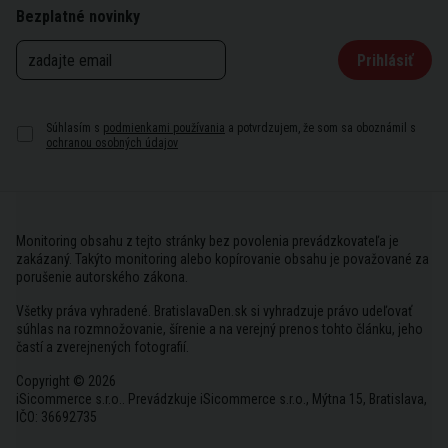
Bezplatné novinky
Prihlásiť
Súhlasím s
podmienkami používania
a potvrdzujem, že som sa oboznámil s
ochranou osobných údajov
Monitoring obsahu z tejto stránky bez povolenia prevádzkovateľa je
zakázaný. Takýto monitoring alebo kopírovanie obsahu je považované za
porušenie autorského zákona.
Všetky práva vyhradené. BratislavaDen.sk si vyhradzuje právo udeľovať
súhlas na rozmnožovanie, šírenie a na verejný prenos tohto článku, jeho
častí a zverejnených fotografií.
Copyright © 2026
iSicommerce s.r.o.. Prevádzkuje iSicommerce s.r.o., Mýtna 15, Bratislava,
IČO: 36692735