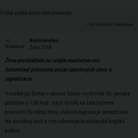
Foto: ilustračné, GettyImages
Bratislavaden
Zdroj:
SITA
Žena prechádzala so svojím manželom cez
železničné priecestie počas spustených závor a
signalizácie.
V Ivanke pri Dunaji v okrese Senec vo štvrtok 26. januára
približne o 7.00 hod. zrazil rýchlik na železničnom
priecestí 76-ročnú ženu, vlaková doprava je obmedzená.
Na sociálnej sieti o tom informuje bratislavská krajská
polícia.