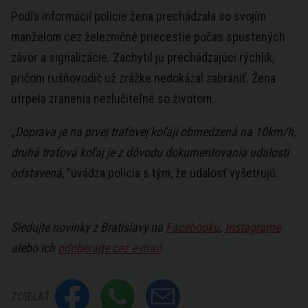
Podľa informácií polície žena prechádzala so svojím
manželom cez železničné priecestie počas spustených
závor a signalizácie. Zachytil ju prechádzajúci rýchlik,
pričom rušňovodič už zrážke nedokázal zabrániť. Žena
utrpela zranenia nezlučiteľné so životom.
„
Doprava je na prvej traťovej koľaji obmedzená na 10km/h,
druhá traťová koľaj je z dôvodu dokumentovania udalosti
odstavená,“
uvádza polícia s tým, že udalosť vyšetrujú.
Sledujte novinky z Bratislavy na
Facebooku
,
Instagrame
alebo ich
odoberajte cez e-mail
.
ZDIEĽAŤ