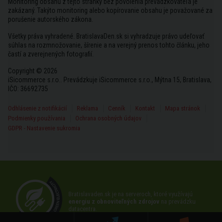
Monitoring obsahu z tejto stránky bez povolenia prevádzkovateľa je
zakázaný. Takýto monitoring alebo kopírovanie obsahu je považované za
porušenie autorského zákona.
Všetky práva vyhradené. BratislavaDen.sk si vyhradzuje právo udeľovať
súhlas na rozmnožovanie, šírenie a na verejný prenos tohto článku, jeho
častí a zverejnených fotografií.
Copyright © 2026
iSicommerce s.r.o.. Prevádzkuje iSicommerce s.r.o., Mýtna 15, Bratislava,
IČO: 36692735
Odhlásenie z notifikácií
Reklama
Cenník
Kontakt
Mapa stránok
Podmienky používania
Ochrana osobných údajov
GDPR - Nastavenie sukromia
Bratislavaden.sk je na serveroch, ktoré využívajú
energiu z obnoviteľných zdrojov
na prevádzku
datacentra.