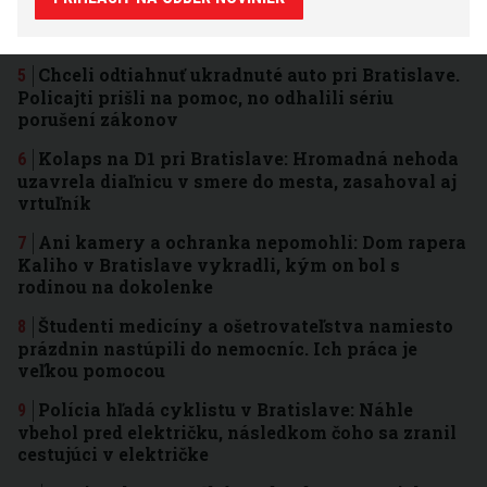
dopravné obmedzenia pre festival: Pred cestou do
Vajnôr sa pripravte na kolóny
Chceli odtiahnuť ukradnuté auto pri Bratislave.
Policajti prišli na pomoc, no odhalili sériu
porušení zákonov
Kolaps na D1 pri Bratislave: Hromadná nehoda
uzavrela diaľnicu v smere do mesta, zasahoval aj
vrtuľník
Ani kamery a ochranka nepomohli: Dom rapera
Kaliho v Bratislave vykradli, kým on bol s
rodinou na dokolenke
Študenti medicíny a ošetrovateľstva namiesto
prázdnin nastúpili do nemocníc. Ich práca je
veľkou pomocou
Polícia hľadá cyklistu v Bratislave: Náhle
vbehol pred električku, následkom čoho sa zranil
cestujúci v električke