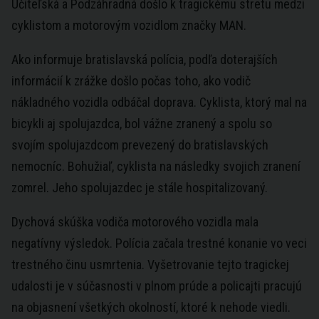
Učiteľská a Podzáhradná došlo k tragickému stretu medzi
cyklistom a motorovým vozidlom značky MAN.
Ako informuje bratislavská polícia, podľa doterajších
informácií k zrážke došlo počas toho, ako vodič
nákladného vozidla odbáčal doprava. Cyklista, ktorý mal na
bicykli aj spolujazdca, bol vážne zranený a spolu so
svojím spolujazdcom prevezený do bratislavských
nemocníc. Bohužiaľ, cyklista na následky svojich zranení
zomrel. Jeho spolujazdec je stále hospitalizovaný.
Dychová skúška vodiča motorového vozidla mala
negatívny výsledok. Polícia začala trestné konanie vo veci
trestného činu usmrtenia. Vyšetrovanie tejto tragickej
udalosti je v súčasnosti v plnom prúde a policajti pracujú
na objasnení všetkých okolností, ktoré k nehode viedli.