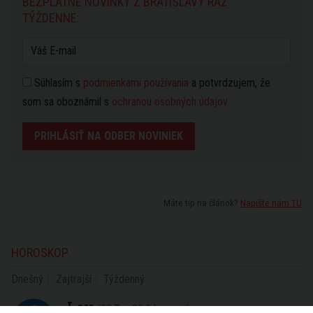
BEZPLATNÉ NOVINKY Z BRATISLAVY RAZ
TÝŽDENNE:
Súhlasím s
podmienkami používania
a potvrdzujem, že
som sa oboznámil s
ochranou osobných údajov
PRIHLÁSIŤ NA ODBER NOVINIEK
Máte tip na článok?
Napíšte nám TU
HOROSKOP
Dnešný
Zajtrajší
Týždenný
Lev
(23.7. - 22.8.)
zmeniť