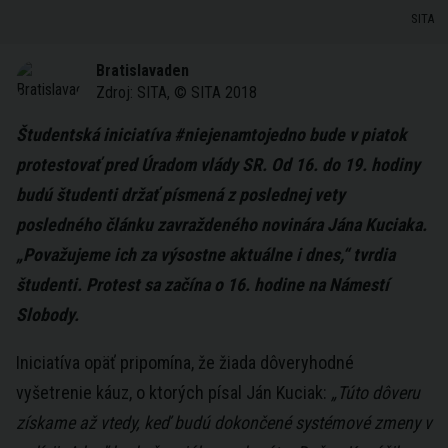
SITA
Bratislavaden
Zdroj:
SITA, © SITA 2018
Študentská iniciatíva #niejenamtojedno bude v piatok
protestovať pred Úradom vlády SR. Od 16. do 19. hodiny
budú študenti držať písmená z poslednej vety
posledného článku zavraždeného novinára Jána Kuciaka.
„Považujeme ich za výsostne aktuálne i dnes,“ tvrdia
študenti. Protest sa začína o 16. hodine na Námestí
Slobody.
Iniciatíva opäť pripomína, že žiada dôveryhodné
vyšetrenie káuz, o ktorých písal Ján Kuciak:
„Túto dôveru
získame až vtedy, keď budú dokončené systémové zmeny v