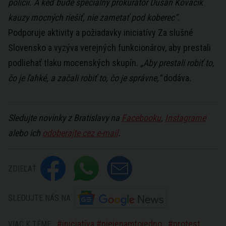
polícii. A keď bude špeciálny prokurátor Dušan Kováčik
kauzy mocných riešiť, nie zametať pod koberec“
.
Podporuje aktivity a požiadavky iniciatívy Za slušné
Slovensko a vyzýva verejných funkcionárov, aby prestali
podliehať tlaku mocenských skupín.
„Aby prestali robiť to,
čo je ľahké, a začali robiť to, čo je správne,“
dodáva.
Sledujte novinky z Bratislavy na
Facebooku
,
Instagrame
alebo ich
odoberajte cez e-mail
.
ZDIEĽAŤ
SLEDUJTE NÁS NA
iniciatíva #niejenamtojedno
protest
VIAC K TÉME