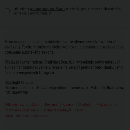
Súhlasím s
podmienkami používania
a potvrdzujem, že som sa oboznámil s
ochranou osobných údajov
Monitoring obsahu z tejto stránky bez povolenia prevádzkovateľa je
zakázaný. Takýto monitoring alebo kopírovanie obsahu je považované za
porušenie autorského zákona.
Všetky práva vyhradené. BratislavaDen.sk si vyhradzuje právo udeľovať
súhlas na rozmnožovanie, šírenie a na verejný prenos tohto článku, jeho
častí a zverejnených fotografií.
Copyright © 2026
iSicommerce s.r.o.. Prevádzkuje iSicommerce s.r.o., Mýtna 15, Bratislava,
IČO: 36692735
Odhlásenie z notifikácií
Reklama
Cenník
Kontakt
Mapa stránok
Podmienky používania
Ochrana osobných údajov
GDPR - Nastavenie sukromia