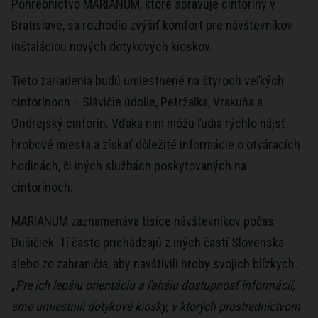
Pohrebníctvo MARIANUM, ktoré spravuje cintoríny v
Bratislave, sa rozhodlo zvýšiť komfort pre návštevníkov
inštaláciou nových dotykových kioskov.
Tieto zariadenia budú umiestnené na štyroch veľkých
cintorínoch – Slávičie údolie, Petržalka, Vrakuňa a
Ondrejský cintorín. Vďaka nim môžu ľudia rýchlo nájsť
hrobové miesta a získať dôležité informácie o otváracích
hodinách, či iných službách poskytovaných na
cintorínoch.
MARIANUM zaznamenáva tisíce návštevníkov počas
Dušičiek. Tí často prichádzajú z iných častí Slovenska
alebo zo zahraničia, aby navštívili hroby svojich blízkych
.
„
Pre ich lepšiu orientáciu a ľahšiu dostupnosť informácií,
sme umiestnili dotykové kiosky, v ktorých prostredníctvom