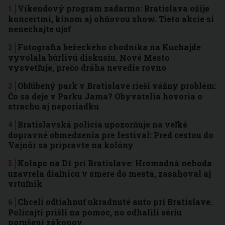
Víkendový program zadarmo: Bratislava ožije
koncertmi, kinom aj ohňovou show. Tieto akcie si
nenechajte ujsť
Fotografia bežeckého chodníka na Kuchajde
vyvolala búrlivú diskusiu. Nové Mesto
vysvetľuje, prečo dráha nevedie rovno
Obľúbený park v Bratislave rieši vážny problém:
Čo sa deje v Parku Jama? Obyvatelia hovoria o
strachu aj neporiadku
Bratislavská polícia upozorňuje na veľké
dopravné obmedzenia pre festival: Pred cestou do
Vajnôr sa pripravte na kolóny
Kolaps na D1 pri Bratislave: Hromadná nehoda
uzavrela diaľnicu v smere do mesta, zasahoval aj
vrtuľník
Chceli odtiahnuť ukradnuté auto pri Bratislave.
Policajti prišli na pomoc, no odhalili sériu
porušení zákonov