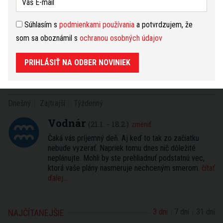
PRIHLÁSIŤ NA ODBER NOVINIEK
Súhlasím s
podmienkami používania
a potvrdzujem, že
som sa oboznámil s
ochranou osobných údajov
Máte tip na článok?
Napíšte nám TU
PRIHLÁSIŤ NA ODBER NOVINIEK
HOROSKOP
Dnešný
Zajtrajší
Týždenný
Vodnár
(21.1. - 18.2.)
zmeniť
Čaká vás príjemný deň. Aj keď to tak zo začiatku
nebude vyzerať. Napriek tomu dnes nič dôležité
neplánujte. Mohli by ste prehliadnuť podstatnú vec,
ktorá vaše plány nasmeruje nechceným smerom.
čítať
ďalej...
3 dni
7 dní
31 dní
NAJČÍTANEJŠIE