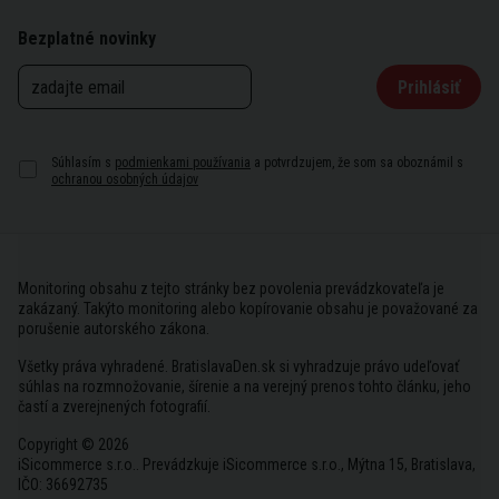
Bezplatné novinky
Prihlásiť
Súhlasím s
podmienkami používania
a potvrdzujem, že som sa oboznámil s
ochranou osobných údajov
Monitoring obsahu z tejto stránky bez povolenia prevádzkovateľa je
zakázaný. Takýto monitoring alebo kopírovanie obsahu je považované za
porušenie autorského zákona.
Všetky práva vyhradené. BratislavaDen.sk si vyhradzuje právo udeľovať
súhlas na rozmnožovanie, šírenie a na verejný prenos tohto článku, jeho
častí a zverejnených fotografií.
Copyright © 2026
iSicommerce s.r.o.. Prevádzkuje iSicommerce s.r.o., Mýtna 15, Bratislava,
IČO: 36692735