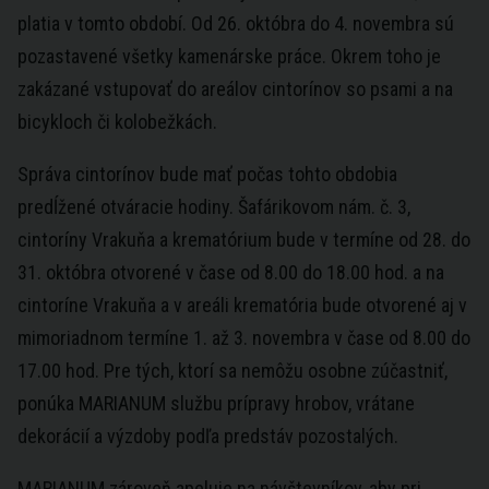
platia v tomto období. Od 26. októbra do 4. novembra sú
pozastavené všetky kamenárske práce. Okrem toho je
zakázané vstupovať do areálov cintorínov so psami a na
bicykloch či kolobežkách.
Správa cintorínov bude mať počas tohto obdobia
predĺžené otváracie hodiny. Šafárikovom nám. č. 3,
cintoríny Vrakuňa a krematórium bude v termíne od 28. do
31. októbra otvorené v čase od 8.00 do 18.00 hod. a na
cintoríne Vrakuňa a v areáli krematória bude otvorené aj v
mimoriadnom termíne 1. až 3. novembra v čase od 8.00 do
17.00 hod. Pre tých, ktorí sa nemôžu osobne zúčastniť,
ponúka MARIANUM službu prípravy hrobov, vrátane
dekorácií a výzdoby podľa predstáv pozostalých.
MARIANUM zároveň apeluje na návštevníkov, aby pri