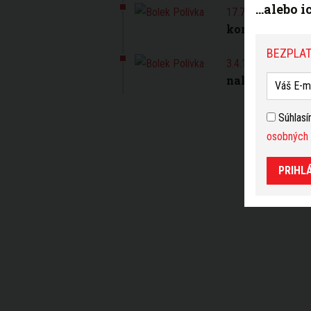
...alebo 
Do kín
17.7.13.
komédia Revi
BEZPLAT
Pokračo
3.4.13.
nakrúcať už te
Súhlas
osobných 
PRIHL