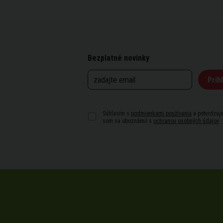
Bezplatné novinky
Prihl
Súhlasím s
podmienkami používania
a potvrdzuje
som sa oboznámil s
ochranou osobných údajov