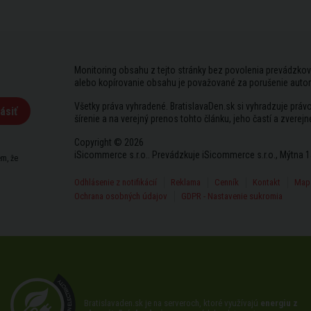
Monitoring obsahu z tejto stránky bez povolenia prevádzkov
alebo kopírovanie obsahu je považované za porušenie auto
Všetky práva vyhradené. BratislavaDen.sk si vyhradzuje prá
ásiť
šírenie a na verejný prenos tohto článku, jeho častí a zverejn
Copyright © 2026
iSicommerce s.r.o.. Prevádzkuje iSicommerce s.r.o., Mýtna 1
m, že
Odhlásenie z notifikácií
Reklama
Cenník
Kontakt
Mapa
Ochrana osobných údajov
GDPR - Nastavenie sukromia
Bratislavaden.sk je na serveroch, ktoré využívajú
energiu z