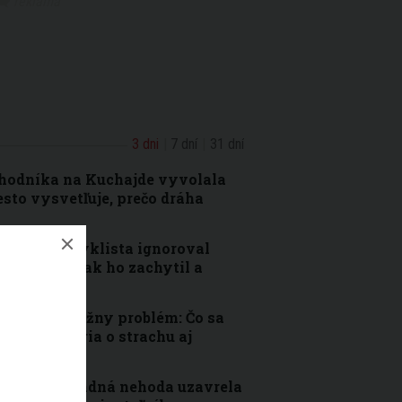
3 dni
7 dní
31 dní
chodníka na Kuchajde vyvolala
sto vysvetľuje, prečo dráha
atislave: Cyklista ignoroval
é závory, vlak ho zachytil a
ave rieši vážny problém: Čo sa
telia hovoria o strachu aj
slave: Hromadná nehoda uzavrela