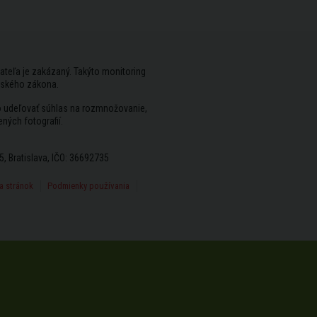
ateľa je zakázaný. Takýto monitoring
rského zákona.
vo udeľovať súhlas na rozmnožovanie,
ených fotografií.
5, Bratislava, IČO: 36692735
 stránok
Podmienky používania